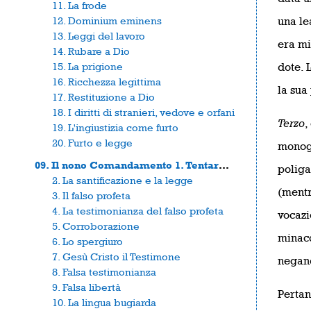
11. La frode
12. Dominium eminens
una le
13. Leggi del lavoro
era mi
14. Rubare a Dio
15. La prigione
dote. 
16. Ricchezza legittima
la sua
17. Restituzione a Dio
18. I diritti di stranieri, vedove e orfani
Terzo
,
19. L'ingiustizia come furto
20. Furto e legge
monoga
09. Il nono Comandamento 1. Tentare Dio
poliga
2. La santificazione e la legge
(mentr
3. Il falso profeta
4. La testimonianza del falso profeta
vocazi
5. Corroborazione
minacc
6. Lo spergiuro
7. Gesù Cristo il Testimone
negand
8. Falsa testimonianza
9. Falsa libertà
Pertan
10. La lingua bugiarda