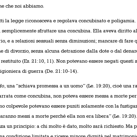
he che noi abbiamo.
etti la legge riconosceva e regolava concubinato e poligamia.
 semplicemente sfruttare una concubina. Ella aveva diritto al 
rio, e a relazioni sessuali senza diminuzioni; mancare di fare 
e di divorzio, senza alcuna detrazione dalla dote o dal denar
 restituito (Es. 21:10, 11). Non potevano essere negati questi
igioniera di guerra (De. 21:10-14).
do
, una “schiava promessa a un uomo” (Le. 19:20), cioè una r
rrata come concubina, non poteva essere messa a morte per 
mo colpevole potevano essere puniti solamente con la fustigazi
aranno messi a morte perché ella non era libera” (Le. 19:20).
za un principio: a chi molto è dato, molto sarà richiesto. Ma 
na condizione limitata e riceve minore dignità nel matrimonio,