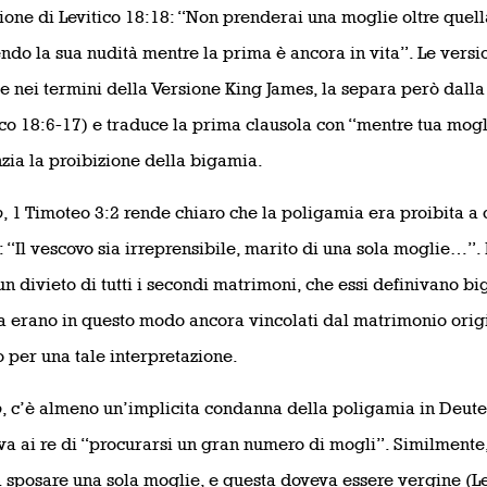
ione di Levitico 18:18: “Non prenderai una moglie oltre quell
ndo la sua nudità mentre la prima è ancora in vita”. Le vers
e nei termini della Versione King James, la separa però dalla
ico 18:6-17) e traduce la prima clausola con “mentre tua mogli
zia la proibizione della bigamia.
o
, 1 Timoteo 3:2 rende chiaro che la poligamia era proibita a c
: “Il vescovo sia irreprensibile, marito di una sola moglie…”. 
n divieto di tutti i secondi matrimoni, che essi definivano b
 erano in questo modo ancora vincolati dal matrimonio origi
o per una tale interpretazione.
o
, c’è almeno un’implicita condanna della poligamia in Deut
va ai re di “procurarsi un gran numero di mogli”. Similmente
 sposare una sola moglie, e questa doveva essere vergine (Le.