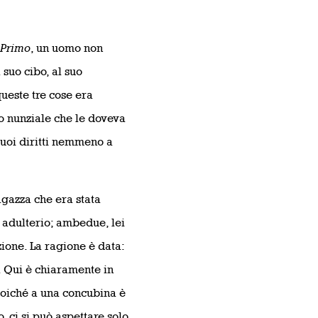
Primo
, un uomo non
suo cibo, al suo
queste tre cose era
o nunziale che le doveva
 suoi diritti nemmeno a
agazza che era stata
adulterio; ambedue, lei
one. La ragione è data:
 Qui è chiaramente in
poiché a una concubina è
 ci si può aspettare solo