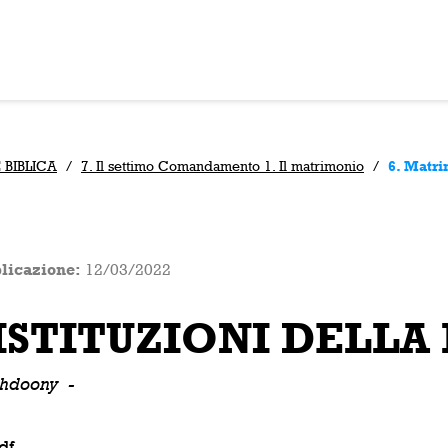
 BIBLICA
/
7. Il settimo Comandamento 1. Il matrimonio
/
6. Matr
licazione:
12/03/2022
ISTITUZIONI DELLA
ushdoony
-
df