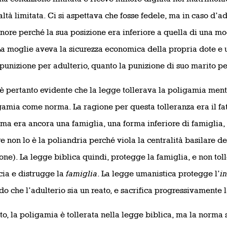
altà limitata. Ci si aspettava che fosse fedele, ma in caso d’a
nore perché la sua posizione era inferiore a quella di una 
La moglie aveva la sicurezza economica della propria dote e u
 punizione per adulterio, quanto la punizione di suo marito pe
 è pertanto evidente che la legge tollerava la poligamia ment
mia come norma. La ragione per questa tolleranza era il fat
ma era ancora una famiglia, una forma inferiore di famiglia,
e non lo è la poliandria perché viola la centralità basilare d
one). La legge biblica quindi, protegge la famiglia, e non toll
ia e distrugge la
famiglia
. La legge umanistica protegge l’
i
o che l’adulterio sia un reato, e sacrifica progressivamente l
to, la poligamia è tollerata nella legge biblica, ma la norma