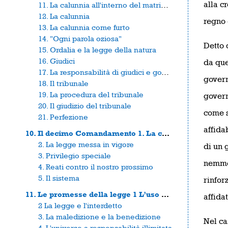
alla c
11. La calunnia all'interno del matrimonio
12. La calunnia
regno 
13. La calunnia come furto
14. "Ogni parola oziosa"
Detto 
15. Ordalia e la legge della natura
16. Giudici
da que
17. La responsabilità di giudici e governanti
govern
18. Il tribunale
19. La procedura del tribunale
govern
20. Il giudizio del tribunale
come s
21. Perfezione
affida
10. Il decimo Comandamento 1. La concupiscenza
2. La legge messa in vigore
di un 
3. Privilegio speciale
nemmen
4. Reati contro il nostro prossimo
5. Il sistema
rinfor
11. Le promesse della legge 1 L’uso della legge
affidat
2 La legge e l'interdetto
3. La maledizione e la benedizione
Nel ca
4. L'universo a responsabilità illimitata