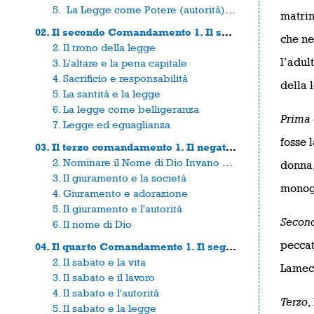
5. La Legge come Potere (autorità) e Discriminazione
matrim
02. Il secondo Comandamento 1. Il secondo comandamento e il leggittimo approccio a Dio
che ne
2. Il trono della legge
l’adul
3. L'altare e la pena capitale
4. Sacrificio e responsabilità
della 
5. La santità e la legge
6. La legge come belligeranza
Prima
7. Legge ed eguaglianza
fosse 
03. Il terzo comandamento 1. Il negativismo della legge
2. Nominare il Nome di Dio Invano e la Rivoluzione
donna,
3. Il giuramento e la società
monog
4. Giuramento e adorazione
5. Il giuramento e l'autorità
Secon
6. Il nome di Dio
peccat
04. Il quarto Comandamento 1. Il segno della libertà
2. Il sabato e la vita
Lamech
3. Il sabato e il lavoro
4. Il sabato e l'autorità
Terzo
,
5. Il sabato e la legge