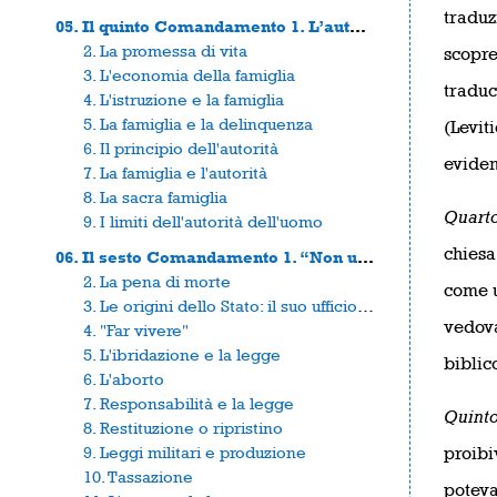
traduz
05. Il quinto Comandamento 1. L’autorità della famiglia
2. La promessa di vita
scopre
3. L'economia della famiglia
traduc
4. L'istruzione e la famiglia
5. La famiglia e la delinquenza
(Levit
6. Il principio dell'autorità
eviden
7. La famiglia e l'autorità
8. La sacra famiglia
Quart
9. I limiti dell'autorità dell'uomo
chiesa
06. Il sesto Comandamento 1. “Non ucciderai”
2. La pena di morte
come u
3. Le origini dello Stato: il suo ufficio profetico
vedova
4. "Far vivere"
5. L'ibridazione e la legge
biblic
6. L'aborto
7. Responsabilità e la legge
Quint
8. Restituzione o ripristino
9. Leggi militari e produzione
proibi
10. Tassazione
poteva