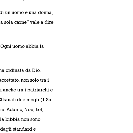
e di un uomo e una donna,
na sola carne” vale a dire
 “Ogni uomo abbia la
a ordinata da Dio.
accettato, non solo tra i
 anche tra i patriarchi e
Elkanah due mogli (1 Sa.
e. Adamo, Noè, Lot,
lla bibbia non sono
 dagli standard e