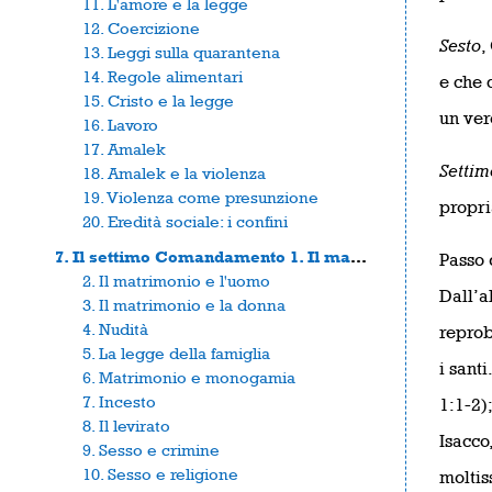
11. L'amore e la legge
12. Coercizione
Sesto
,
13. Leggi sulla quarantena
14. Regole alimentari
e che 
15. Cristo e la legge
un ver
16. Lavoro
17. Amalek
Settim
18. Amalek e la violenza
19. Violenza come presunzione
propri
20. Eredità sociale: i confini
7. Il settimo Comandamento 1. Il matrimonio
Passo 
2. Il matrimonio e l'uomo
Dall’al
3. Il matrimonio e la donna
4. Nudità
reprob
5. La legge della famiglia
i sant
6. Matrimonio e monogamia
7. Incesto
1:1-2)
8. Il levirato
Isacco
9. Sesso e crimine
10. Sesso e religione
moltis