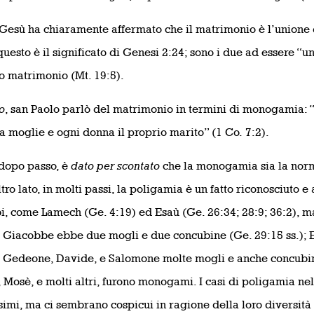
 Gesù ha chiaramente affermato che il matrimonio è l’union
questo è il significato di Genesi 2:24; sono i due ad essere “u
o matrimonio (Mt. 19:5).
o
, san Paolo parlò del matrimonio in termini di monogamia:
a moglie e ogni donna il proprio marito” (1 Co. 7:2).
dopo passo, è
dato per scontato
che la monogamia sia la norm
tro lato, in molti passi, la poligamia è un fatto riconosciuto e 
i, come Lamech (Ge. 4:19) ed Esaù (Ge. 26:34; 28:9; 36:2), ma
i. Giacobbe ebbe due mogli e due concubine (Ge. 29:15 ss.); 
; Gedeone, Davide, e Salomone molte mogli e anche concubin
, Mosè, e molti altri, furono monogami. I casi di poligamia ne
simi, ma ci sembrano cospicui in ragione della loro diversità