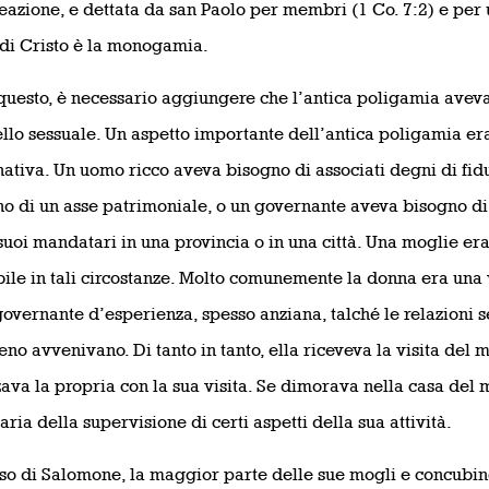
reazione, e dettata da san Paolo per membri (1 Co. 7:2) e per uff
di Cristo è la monogamia.
questo, è necessario aggiungere che l’antica poligamia aveva
llo sessuale. Un aspetto importante dell’antica poligamia era
ativa. Un uomo ricco aveva bisogno di associati degni di fid
o di un asse patrimoniale, o un governante aveva bisogno di
uoi mandatari in una provincia o in una città. Una moglie era
bile in tali circostanze. Molto comunemente la donna era una 
governante d’esperienza, spesso anziana, talché le relazioni
o avvenivano. Di tanto in tanto, ella riceveva la visita del mar
zava la propria con la sua visita. Se dimorava nella casa del 
aria della supervisione di certi aspetti della sua attività.
so di Salomone, la maggior parte delle sue mogli e concubi