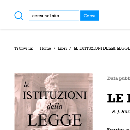
Cerca
Ti trovi in:
Home
/
Libri
/
LE ISTITUZIONI DELLA LEGGE
Data pubb
LE 
-
R. J. R
Scarica p