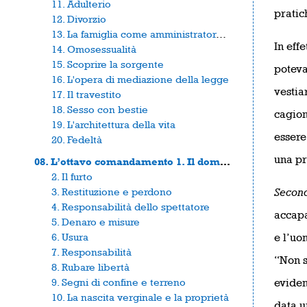
11. Adulterio
pratic
12. Divorzio
13. La famiglia come amministratore fiduciario
In eff
14. Omosessualità
15. Scoprire la sorgente
poteva
16. L'opera di mediazione della legge
vestia
17. Il travestito
18. Sesso con bestie
cagion
19. L'architettura della vita
essere
20. Fedeltà
una pr
08. L’ottavo comandamento 1. Il dominio
2. Il furto
3. Restituzione e perdono
Secon
4. Responsabilità dello spettatore
accapa
5. Denaro e misure
6. Usura
e l’uo
7. Responsabilità
“Non s
8. Rubare libertà
9. Segni di confine e terreno
eviden
10. La nascita verginale e la proprietà
data u