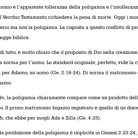
onio è l’apparente tolleranza della poligamia e l’intolleranz
l Vecchio Testamento richiedeva la pena di morte. Oggi i mora
terio ma non la poligamia. La risposta a questo conflitto di pro
legge biblica.
di tutto, è molto chiaro che il proposito di Dio nella creazio
la norma per l’uomo. Lo standard originale, perfetto, vide la 
 per Adamo, un uomo (Ge. 2:18-24). Di norma il matrimonio 
amo.
do
, la poligamia chiaramente compare come un prodotto dell
o. Il primo matrimonio bigamo registrato è quello di un disc
, che ebbe per mogli Ada e Zilla (Ge. 4:23).
 la proibizione della poligamia è implicita in Genesi 2:23-24, 