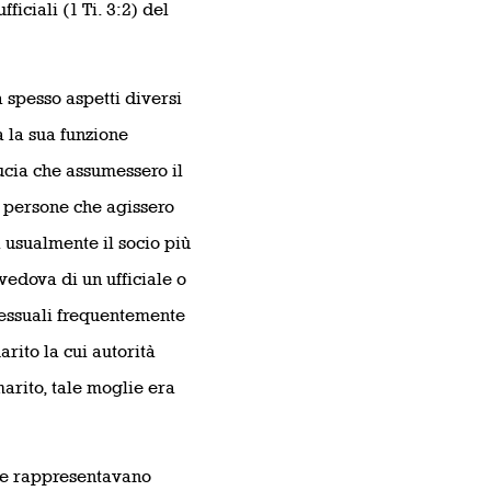
iciali (1 Ti. 3:2) del
 spesso aspetti diversi
 la sua funzione
ucia che assumessero il
 persone che agissero
 usualmente il socio più
vedova di un ufficiale o
 sessuali frequentemente
ito la cui autorità
marito, tale moglie era
ne rappresentavano