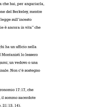
a che hai, per angariarla,
ione del Berkeley, mentre
 legge sull’incesto
e è ancora in vita” che
hi ha un ufficio nella
I Montanisti lo lessero
igami; un vedovo o una
nale. Non c’è sostegno
eronomio 17:17, che
, il sommo sacerdote
 21:13, 14).