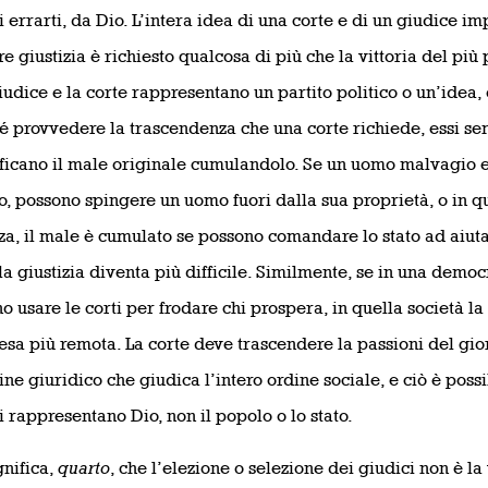
 errarti, da Dio. L’intera idea di una corte e di un giudice i
e giustizia è richiesto qualcosa di più che la vittoria del più
giudice e la corte rappresentano un partito politico o un’idea, 
é provvedere la trascendenza che una corte richiede, essi 
icano il male originale cumulandolo. Se un uomo malvagio e 
, possono spingere un uomo fuori dalla sua proprietà, o in q
za, il male è cumulato se possono comandare lo stato ad aiutar
la giustizia diventa più difficile. Similmente, se in una demo
o usare le corti per frodare chi prospera, in quella società la 
resa più remota. La corte deve trascendere la passioni del g
ine giuridico che giudica l’intero ordine sociale, e ciò è poss
i rappresentano Dio, non il popolo o lo stato.
gnifica,
quarto
, che l’elezione o selezione dei giudici non è l