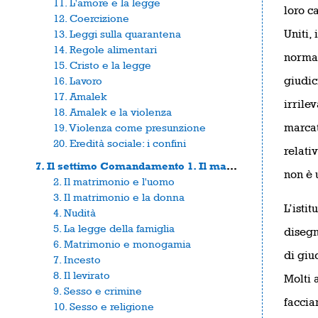
11. L'amore e la legge
loro ca
12. Coercizione
Uniti,
13. Leggi sulla quarantena
14. Regole alimentari
normal
15. Cristo e la legge
giudic
16. Lavoro
17. Amalek
irrile
18. Amalek e la violenza
marcat
19. Violenza come presunzione
20. Eredità sociale: i confini
relativ
7. Il settimo Comandamento 1. Il matrimonio
non è
2. Il matrimonio e l'uomo
3. Il matrimonio e la donna
L’istit
4. Nudità
5. La legge della famiglia
disegn
6. Matrimonio e monogamia
di giu
7. Incesto
8. Il levirato
Molti 
9. Sesso e crimine
faccia
10. Sesso e religione