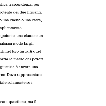
mplica trascendenza: per
 potente dei due litiganti.
o una classe o una casta,
semplicemente
potente, una classe o un
ualsiasi modo fargli
li nel loro furto. A quel
crazia le masse dei poveri
giustizia è ancora una
iorno. Deve rappresentare
ibile solamente se i
a vera questione, ma il