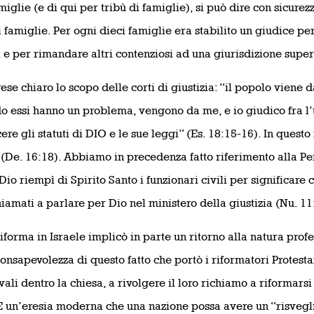
iglie (e di qui per tribù di famiglie), si può dire con sicurezz
i famiglie. Per ogni dieci famiglie era stabilito un giudice pe
 e per rimandare altri contenziosi ad una giurisdizione super
rese chiaro lo scopo delle corti di giustizia: “il popolo viene
 essi hanno un problema, vengono da me, e io giudico fra l’un
ere gli statuti di DIO e le sue leggi” (Es. 18:15-16). In quest
 (De. 16:18). Abbiamo in precedenza fatto riferimento alla Pen
io riempì di Spirito Santo i funzionari civili per significare 
hiamati a parlare per Dio nel ministero della giustizia (Nu. 11
iforma in Israele implicò in parte un ritorno alla natura profe
consapevolezza di questo fatto che portò i riformatori Protest
ali dentro la chiesa, a rivolgere il loro richiamo a riformarsi 
 È un’eresia moderna che una nazione possa avere un “risvegl