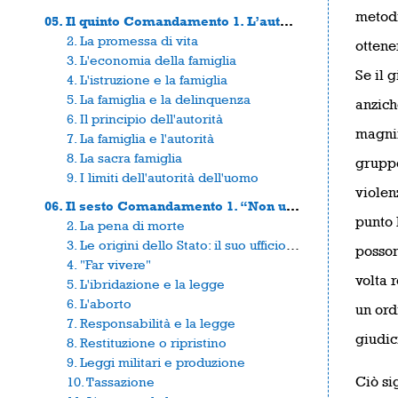
metodi
05. Il quinto Comandamento 1. L’autorità della famiglia
2. La promessa di vita
ottener
3. L'economia della famiglia
Se il 
4. L'istruzione e la famiglia
5. La famiglia e la delinquenza
anzich
6. Il principio dell'autorità
magnif
7. La famiglia e l'autorità
8. La sacra famiglia
gruppo
9. I limiti dell'autorità dell'uomo
violen
06. Il sesto Comandamento 1. “Non ucciderai”
punto 
2. La pena di morte
3. Le origini dello Stato: il suo ufficio profetico
posson
4. "Far vivere"
volta 
5. L'ibridazione e la legge
6. L'aborto
un ord
7. Responsabilità e la legge
giudic
8. Restituzione o ripristino
9. Leggi militari e produzione
Ciò si
10. Tassazione