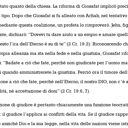
stato quanto della chiesa. La riforma di Giosafat implicò pre
 tipo. Dopo che Giosafat si fu alleato con Achab, nel tentativo 
mediante questa coalizione, un profeta lo rimproverò. Jehu, fig
te, dichiarò: “Dovevi tu dare aiuto a un empio e amare quell
esto l’ira dell’Eterno è su di te” (2 Cr. 19:2). Riconoscendo c
mpia alleanza ma sta nella fede e nella giustizia, Giosafat rifo
i: “Badate a ciò che fate, perché non giudicate per l’uomo ma 
i quando amministrerete la giustizia. Perciò ora il timore dell’
one a ciò che fate, perché nell’Eterno, il nostro DIO, non c ‘è 
ità, né accettazione di doni” (2 Cr. 19:6, 7).
zione di giudice è pertanto chiaramente una funzione teocratic
 il giudice l’applica ai conflitti della vita. Se il giudice rap
o anziché Dio e la sua legge, nella vita delle nazioni viene in