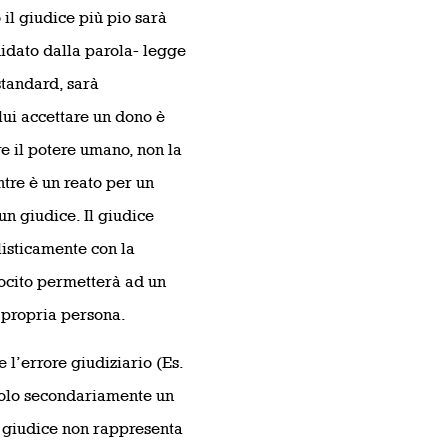
l giudice più pio sarà
guidato dalla parola- legge
tandard, sarà
ui accettare un dono è
re il potere umano, non la
ntre è un reato per un
n giudice. Il giudice
listicamente con la
ocito permetterà ad un
a propria persona.
e l’errore giudiziario (Es.
̀ solo secondariamente un
il giudice non rappresenta