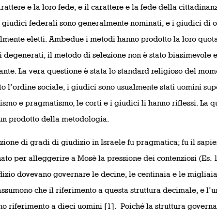
rattere e la loro fede, e il carattere e la fede della cittadinan
 i giudici federali sono generalmente nominati, e i giudici di 
mente eletti. Ambedue i metodi hanno prodotto la loro quota 
i degenerati; il metodo di selezione non è stato biasimevole e
vante. La vera questione è stata lo standard religioso del mom
o l’ordine sociale, i giudici sono usualmente stati uomini sup
ismo e pragmatismo, le corti e i giudici li hanno riflessi. La qu
 un prodotto della metodologia.
uzione di gradi di giudizio in Israele fu pragmatica; fu il sapie
ato per alleggerire a Mosè la pressione dei contenziosi (Es. 1
dizio dovevano governare le decine, le centinaia e le migliaia 
assumono che il riferimento a questa struttura decimale, e l’uni
no riferimento a dieci uomini [1]. Poiché la struttura governa