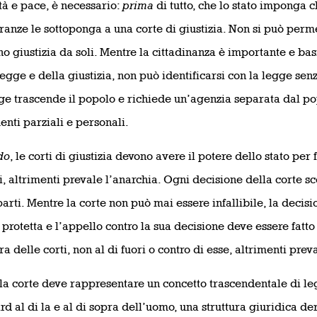
tà e pace, è necessario:
prima
di tutto, che lo stato imponga 
ranze le sottoponga a una corte di giustizia. Non si può perme
no giustizia da soli. Mentre la cittadinanza è importante e bas
legge e della giustizia, non può identificarsi con la legge sen
ge trascende il popolo e richiede un’agenzia separata dal p
enti parziali e personali.
do
, le corti di giustizia devono avere il potere dello stato per 
i, altrimenti prevale l’anarchia. Ogni decisione della corte s
parti. Mentre la corte non può mai essere infallibile, la decis
 protetta e l’appello contro la sua decisione deve essere fatto 
ra delle corti, non al di fuori o contro di esse, altrimenti prev
 la corte deve rappresentare un concetto trascendentale di leg
rd al di la e al di sopra dell’uomo, una struttura giuridica d