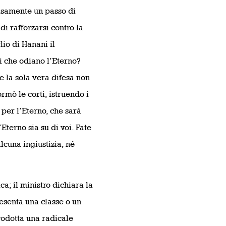
cisamente un passo di
di rafforzarsi contro la
lio di Hanani il
i che odiano l’Eterno?
he la sola vera difesa non
rmò le corti, istruendo i
per l’Eterno, che sarà
Eterno sia su di voi. Fate
alcuna ingiustizia, né
a; il ministro dichiara la
presenta una classe o un
trodotta una radicale