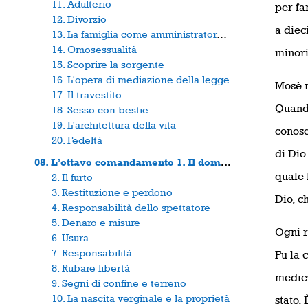
11. Adulterio
per fam
12. Divorzio
a diec
13. La famiglia come amministratore fiduciario
14. Omosessualità
minori
15. Scoprire la sorgente
16. L'opera di mediazione della legge
Mosè 
17. Il travestito
Quando
18. Sesso con bestie
19. L'architettura della vita
conosc
20. Fedeltà
di Dio
08. L’ottavo comandamento 1. Il dominio
quale D
2. Il furto
3. Restituzione e perdono
Dio, c
4. Responsabilità dello spettatore
5. Denaro e misure
Ogni r
6. Usura
7. Responsabilità
Fu la 
8. Rubare libertà
mediev
9. Segni di confine e terreno
10. La nascita verginale e la proprietà
stato.