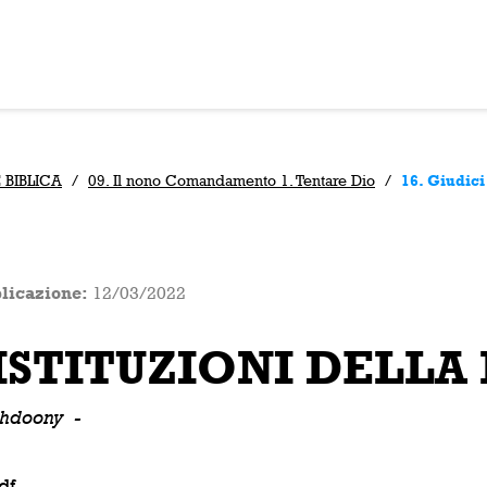
 BIBLICA
/
09. Il nono Comandamento 1. Tentare Dio
/
16. Giudici
licazione:
12/03/2022
ISTITUZIONI DELLA
ushdoony
-
df