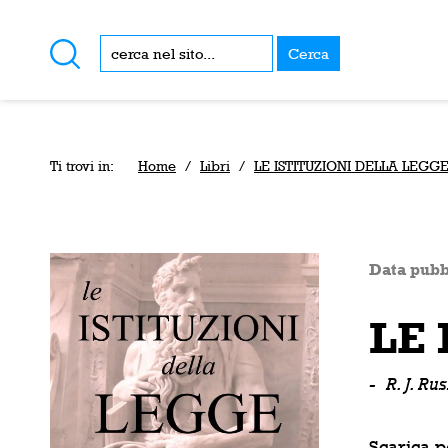
Cerca
Ti trovi in:
Home
/
Libri
/
LE ISTITUZIONI DELLA LEGGE
Data pubb
LE 
-
R. J. R
Scarica p