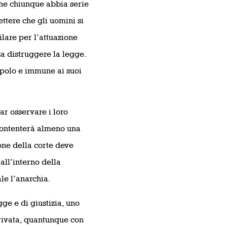
che chiunque abbia serie
ttere che gli uomini si
ilare per l’attuazione
za distruggere la legge.
opolo e immune ai suoi
far osservare i loro
contenterà almeno una
ione della corte deve
all’interno della
ale l’anarchia.
ge e di giustizia, uno
erivata, quantunque con