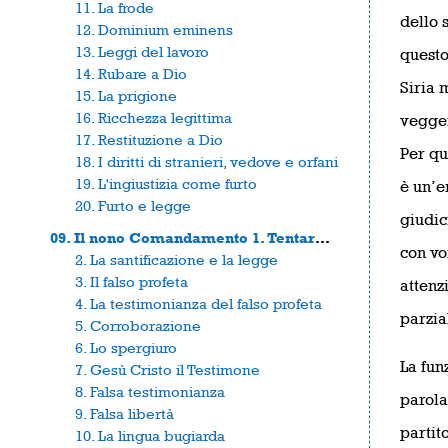
11. La frode
dello 
12. Dominium eminens
13. Leggi del lavoro
questo
14. Rubare a Dio
Siria 
15. La prigione
16. Ricchezza legittima
veggen
17. Restituzione a Dio
Per qu
18. I diritti di stranieri, vedove e orfani
19. L'ingiustizia come furto
è un’e
20. Furto e legge
giudic
09. Il nono Comandamento 1. Tentare Dio
con vo
2. La santificazione e la legge
3. Il falso profeta
attenzi
4. La testimonianza del falso profeta
parzial
5. Corroborazione
6. Lo spergiuro
La fun
7. Gesù Cristo il Testimone
8. Falsa testimonianza
parola:
9. Falsa libertà
partit
10. La lingua bugiarda