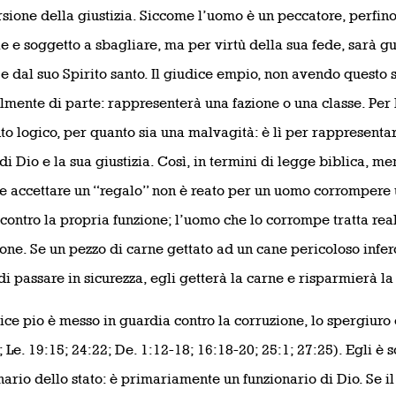
sione della giustizia. Siccome l’uomo è un peccatore, perfino i
ile e soggetto a sbagliare, ma per virtù della sua fede, sarà 
 e dal suo Spirito santo. Il giudice empio, non avendo questo s
lmente di parte: rappresenterà una fazione o una classe. Per l
to logico, per quanto sia una malvagità: è lì per rappresenta
i Dio e la sua giustizia. Così, in termini di legge biblica, me
e accettare un “regalo” non è reato per un uomo corrompere u
contro la propria funzione; l’uomo che lo corrompe tratta rea
ione. Se un pezzo di carne gettato ad un cane pericoloso infer
i passare in sicurezza, egli getterà la carne e risparmierà l
dice pio è messo in guardia contro la corruzione, lo spergiuro 
; Le. 19:15; 24:22; De. 1:12-18; 16:18-20; 25:1; 27:25). Egli e
nario dello stato: è primariamente un funzionario di Dio. Se 