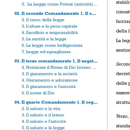
stabili
5. La Legge come Potere (autorità) e Discriminazione
rimost
02. Il secondo Comandamento 1. Il secondo comandamento e il leggittimo approccio a Dio
2. Il trono della legge
faccia
3. L'altare e la pena capitale
della 
4. Sacrificio e responsabilità
5. La santità e la legge
La leg
6. La legge come belligeranza
sentim
7. Legge ed eguaglianza
03. Il terzo comandamento 1. Il negativismo della legge
Secon
2. Nominare il Nome di Dio Invano e la Rivoluzione
decret
3. Il giuramento e la società
4. Giuramento e adorazione
delle 
5. Il giuramento e l'autorità
essere
6. Il nome di Dio
04. Il quarto Comandamento 1. Il segno della libertà
struttu
2. Il sabato e la vita
3. Il sabato e il lavoro
Terzo
,
4. Il sabato e l'autorità
standa
5. Il sabato e la legge