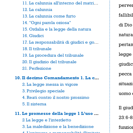
11. La calunnia all'interno del matrimonio
perver
12. La calunnia
fallib
13. La calunnia come furto
14. "Ogni parola oziosa"
di Dio
15. Ordalia e la legge della natura
natura
16. Giudici
17. La responsabilità di giudici e governanti
pertan
18. Il tribunale
legge d
19. La procedura del tribunale
20. Il giudizio del tribunale
giudic
21. Perfezione
pecca 
10. Il decimo Comandamento 1. La concupiscenza
situaz
2. La legge messa in vigore
3. Privilegio speciale
uomo d
4. Reati contro il nostro prossimo
5. Il sistema
Il giu
11. Le promesse della legge 1 L’uso della legge
23:6-8
2 La legge e l'interdetto
3. La maledizione e la benedizione
funzio
4. L'universo a responsabilità illimitata