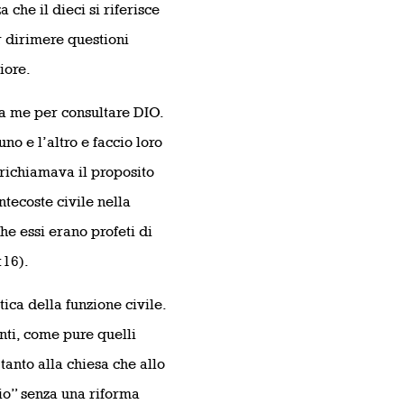
a che il dieci si riferisce
r dirimere questioni
iore.
 da me per consultare DIO.
o e l’altro e faccio loro
o richiamava il proposito
tecoste civile nella
che essi erano profeti di
:16).
tica della funzione civile.
anti, come pure quelli
tanto alla chiesa che allo
io” senza una riforma