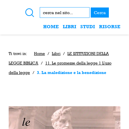
Cerca
HOME
LIBRI
STUDI
RISORSE
Ti trovi in:
Home
/
Libri
/
LE ISTITUZIONI DELLA
LEGGE BIBLICA
/
11. Le promesse della legge 1 L’uso
della legge
/
3. La maledizione e la benedizione