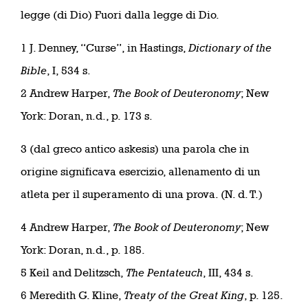
legge (di Dio) Fuori dalla legge di Dio.
1 J. Denney, “Curse”, in Hastings,
Dictionary of the
Bible
, I, 534 s.
2 Andrew Harper,
The Book of Deuteronomy
; New
York: Doran, n.d., p. 173 s.
3 (dal greco antico askesis) una parola che in
origine significava esercizio, allenamento di un
atleta per il superamento di una prova. (N. d. T.)
4 Andrew Harper,
The Book of Deuteronomy
; New
York: Doran, n.d., p. 185.
5 Keil and Delitzsch,
The Pentateuch
, III, 434 s.
6 Meredith G. Kline,
Treaty of the Great King
, p. 125.