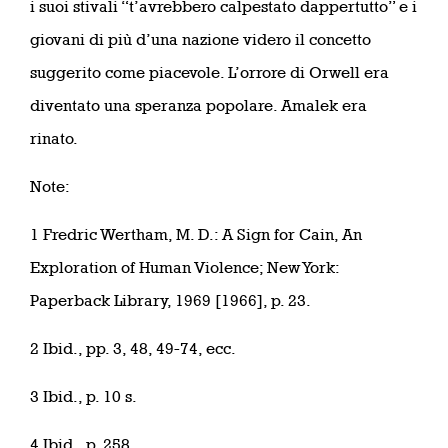
i suoi stivali “t’avrebbero calpestato dappertutto” e i
giovani di più d’una nazione videro il concetto
suggerito come piacevole. L’orrore di Orwell era
diventato una speranza popolare. Amalek era
rinato.
Note:
1 Fredric Wertham, M. D.: A Sign for Cain, An
Exploration of Human Violence; New York:
Paperback Library, 1969 [1966], p. 23.
2 Ibid., pp. 3, 48, 49-74, ecc.
3 Ibid., p. 10 s.
4 Ibid., p. 258.