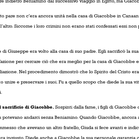
re indietro Beniamino dal successivo viaggio in Egitto, ma Giacob
o pare non c’era ancora unità nella casa di Giacobbe in Canaan. I 
l’altro. Siccome i loro crimini non erano stati confessati essi n
e di Giuseppe era volto alla casa di suo padre. Egli sacrificò la su
fazione per cercare ciò che era meglio per la casa di Giacobbe e 
liazione. Nel procedimento dimostrò che lo Spirito del Cristo era 
to unire e preservare i suoi. Fu a quello scopo che diede la sua vit
.
crificio di Giacobbe.
Sospinti dalla fame, i figli di Giacobbe 
 potevano andarci senza Beniamino. Quando Giacobbe, ancora arr
messo che avevano un altro fratello, Giuda si fece avanti e indic
era ingiusto. Diede anche a Giacobbe la sua personale garanzia