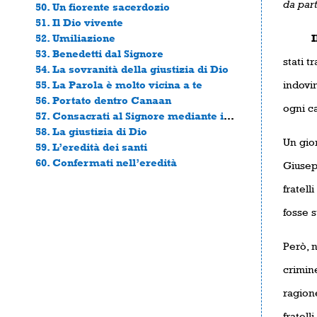
da par
50. Un fiorente sacerdozio
51. Il Dio vivente
52. Umiliazione
Il sa
53. Benedetti dal Signore
stati t
54. La sovranità della giustizia di Dio
55. La Parola è molto vicina a te
indovin
56. Portato dentro Canaan
ogni c
57. Consacrati al Signore mediante interdetto
58. La giustizia di Dio
Un gior
59. L’eredità dei santi
60. Confermati nell’eredità
Giusepp
fratell
fosse s
Però, n
crimin
ragione
fratell