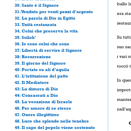
ballo l
30. Santo è il Signore
31. Venduto per venti pezzi d’argento
era sta
32. La parola di Dio in Egitto
restaur
33. Unità restaurata
34. Colui che preserva la vita
Su tutt
35. Sciloh’
36. Io sono colui che sono
suo sac
37: Libertà di servire il Signore
i vari 
38: Resurrezione
39. Il giorno del Signore
toccò t
40. Portato su ali d’aquila
41. L’istituzione del patto
In ques
42. Il Mediatore
43: La dimora di Dio
importa
44: Consacrati a Dio
manten
45. La vocazione di Israele
46. Per amore di se stesso
nell’as
47. Onore illegittimo
48. Luce che splende nelle tenebre
Conce
49. Il capo del popolo viene sostenuto