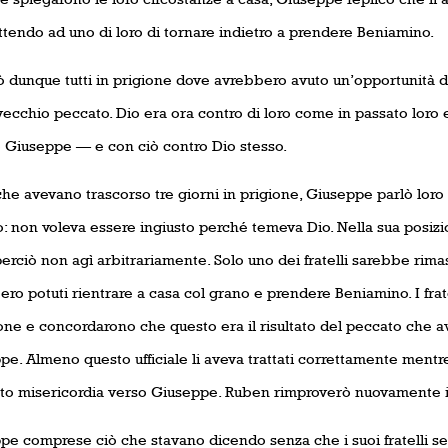
tendo ad uno di loro di tornare indietro a prendere Beniamino.
ò dunque tutti in prigione dove avrebbero avuto un’opportunità d
 vecchio peccato. Dio era ora contro di loro come in passato loro e
lo Giuseppe — e con ciò contro Dio stesso.
he avevano trascorso tre giorni in prigione, Giuseppe parlò loro
o: non voleva essere ingiusto perché temeva Dio. Nella sua posizi
erciò non agì arbitrariamente. Solo uno dei fratelli sarebbe rimast
ro potuti rientrare a casa col grano e prendere Beniamino. I frate
ione e concordarono che questo era il risultato del peccato ch
pe. Almeno questo ufficiale li aveva trattati correttamente ment
to misericordia verso Giuseppe. Ruben rimproverò nuovamente i fra
pe comprese ciò che stavano dicendo senza che i suoi fratelli s