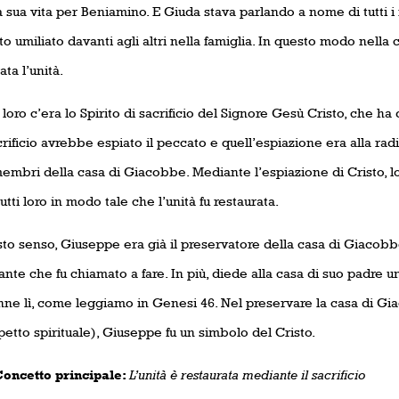
a sua vita per Beniamino. E Giuda stava parlando a nome di tutti i f
to umiliato davanti agli altri nella famiglia. In questo modo nella
ata l’unità.
i loro c’era lo Spirito di sacrificio del Signore Gesù Cristo, che ha 
rificio avrebbe espiato il peccato e quell’espiazione era alla radi
membri della casa di Giacobbe. Mediante l’espiazione di Cristo, lo 
utti loro in modo tale che l’unità fu restaurata.
to senso, Giuseppe era già il preservatore della casa di Giacobbe
nte che fu chiamato a fare. In più, diede alla casa di suo padre un
ne lì, come leggiamo in Genesi 46. Nel preservare la casa di G
petto spirituale), Giuseppe fu un simbolo del Cristo.
tto principale:
L’unità è restaurata mediante il sacrificio