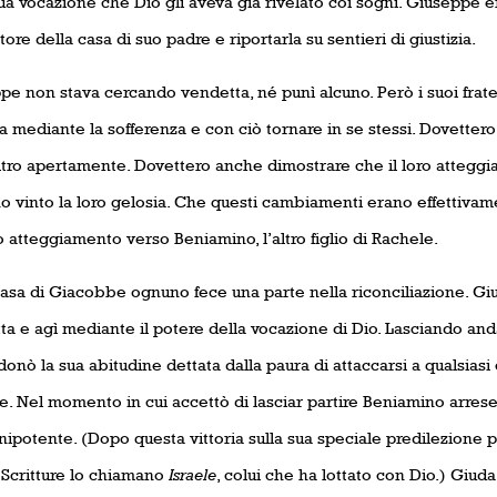
ua vocazione che Dio gli aveva già rivelato coi sogni. Giuseppe e
ore della casa di suo padre e riportarla su sentieri di giustizia.
e non stava cercando vendetta, né punì alcuno. Però i suoi fratell
 mediante la sofferenza e con ciò tornare in se stessi. Dovettero
’altro apertamente. Dovettero anche dimostrare che il loro atteg
o vinto la loro gelosia. Che questi cambiamenti erano effettivam
o atteggiamento verso Beniamino, l’altro figlio di Rachele.
casa di Giacobbe ognuno fece una parte nella riconciliazione. Giu
ta e agì mediante il potere della vocazione di Dio. Lasciando a
nò la sua abitudine dettata dalla paura di attaccarsi a qualsias
. Nel momento in cui accettò di lasciar partire Beniamino arrese 
ipotente. (Dopo questa vittoria sulla sua speciale predilezione p
le Scritture lo chiamano
Israele
, colui che ha lottato con Dio.) Giud