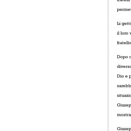
permet
Li gett
il loro
fratel
Dopo c
divers
Dio e p
sarebbe
situaz
Giusep
mostra
Giusep