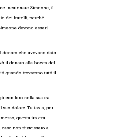
ce incatenare Simeone, il
o dei fratelli, perché
e Simeone devono esseri
, il denaro che avevano dato
vò il denaro alla bocca del
ti quando trovarono tutti il
 con loro nella sua ira.
l suo dolore. Tuttavia, per
messo, questa ira era
l caso non riuscissero a