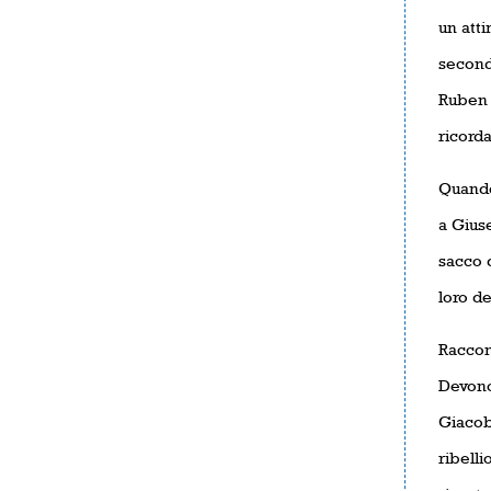
un att
secondo
Ruben a
ricord
Quando 
a Giuse
sacco d
loro de
Raccon
Devono 
Giacob
ribelli