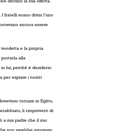
be declinò la sua offerta.
fratelli erano divisi l’uno
on potevano ancora essere
a vendetta e la propria
portarla alla
in lui, perché è desiderio
a per espiare i nostri
dovettero tornare in Egitto,
abbiato, li rimproverò di
ò a sua padre che il suo
 che non sarebbe successo