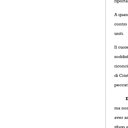
riporta
A quant
contro 
uniti.
Il cuor
soddis
riconci
di Cris
peccati
Il sa
ma non
aver am
sfogo 