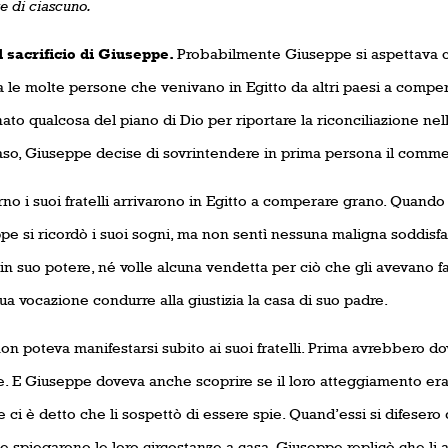
te
di ciascuno.
crificio di Giuseppe.
Probabilmente Giuseppe si aspettava ch
ra le molte persone che venivano in Egitto da altri paesi a compe
ato qualcosa del piano di Dio per riportare la riconciliazione nel
aso, Giuseppe decise di sovrintendere in prima persona il commerc
no i suoi fratelli arrivarono in Egitto a comperare grano. Quando 
e si ricordò i suoi sogni, ma non sentì nessuna maligna soddisfaz
i in suo potere, né volle alcuna vendetta per ciò che gli avevano f
ua vocazione condurre alla giustizia la casa di suo padre.
on poteva manifestarsi subito ai suoi fratelli. Prima avrebbero d
e. E Giuseppe doveva anche scoprire se il loro atteggiamento er
 ci è detto che li sospettò di essere spie. Quand’essi si difesero
i e spiegarono le loro circostanze a casa, Giuseppe replicò che li