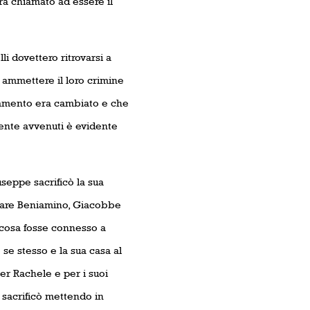
ra chiamato ad essere il
i dovettero ritrovarsi a
 ammettere il loro crimine
giamento era cambiato e che
ente avvenuti è evidente
seppe sacrificò la sua
ndare Beniamino, Giacobbe
i cosa fosse connesso a
se stesso e la sua casa al
er Rachele e per i suoi
a sacrificò mettendo in