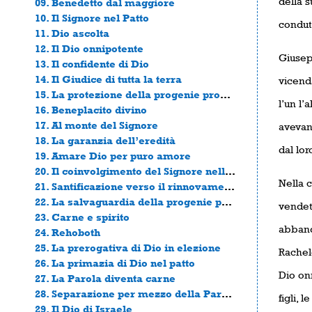
della s
09. Benedetto dal maggiore
10. Il Signore nel Patto
condutt
11. Dio ascolta
12. Il Dio onnipotente
Giusepp
13. Il confidente di Dio
14. Il Giudice di tutta la terra
vicenda
15. La protezione della progenie promessa
l’un l
16. Beneplacito divino
17. Al monte del Signore
avevan
18. La garanzia dell’eredità
dal lor
19. Amare Dio per puro amore
20. Il coinvolgimento del Signore nella sofferenza umana
Nella 
21. Santificazione verso il rinnovamento
22. La salvaguardia della progenie pattizia
vendet
23. Carne e spirito
abbando
24. Rehoboth
25. La prerogativa di Dio in elezione
Rachele
26. La primazia di Dio nel patto
Dio onn
27. La Parola diventa carne
28. Separazione per mezzo della Parola
figli, 
29. Il Dio di Israele