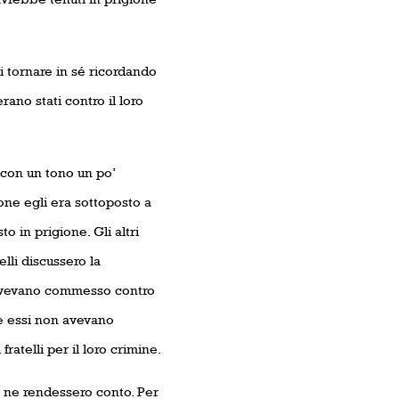
i tornare in sé ricordando
rano stati contro il loro
 con un tono un po’
one egli era sottoposto a
o in prigione. Gli altri
lli discussero la
e avevano commesso contro
re essi non avevano
telli per il loro crimine.
e ne rendessero conto. Per