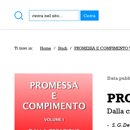
Cerca
Ti trovi in:
Home
/
Studi
/
PROMESSA E COMPIMENTO Vo
Data pubb
PR
Dalla 
-
S. G. D