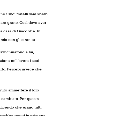
e i suoi fratelli sarebbero
rare grano. Così deve aver
la casa di Giacobbe. In
io con gli stranieri.
s’inchinarono a lui,
ione nell’avere i suoi
atto. Percepì invece che
ovuto ammettere il loro
a cambiato. Per questa
 dicendo che erano tutti
 avrebbe tenuti in prigione