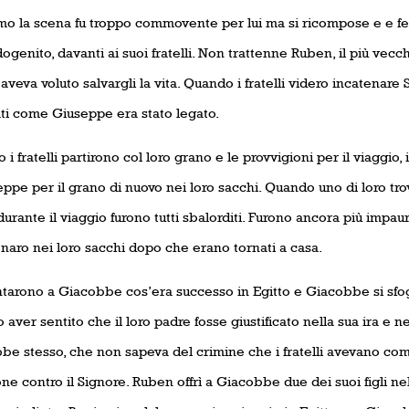
imo la scena fu troppo commovente per lui ma si ricompose e e fe
genito, davanti ai suoi fratelli. Non trattenne Ruben, il più vecchi
veva voluto salvargli la vita. Quando i fratelli videro incatenar
ati come Giuseppe era stato legato.
i fratelli partirono col loro grano e le provvigioni per il viaggio
ppe per il grano di nuovo nei loro sacchi. Quando uno di loro tro
urante il viaggio furono tutti sbalorditi. Furono ancora più impauri
naro nei loro sacchi dopo che erano tornati a casa.
tarono a Giacobbe cos’era successo in Egitto e Giacobbe si sfogò
aver sentito che il loro padre fosse giustificato nella sua ira e ne
be stesso, che non sapeva del crimine che i fratelli avevano com
one contro il Signore. Ruben offrì a Giacobbe due dei suoi figli ne