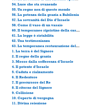
54. Luce che sta svanendo
55. Un regno non di questo mondo
56. La potenza della grazia a Babilonia
57. La sovranità del Dio d’Israele
58. Come il vaso di un vasaio
60. Il temporaneo ripristino della casa del Signore
61. La legge è ristabilita
62. Una testimonianza
63. La temporanea restaurazione della città di Dio
1. La terra è del Signore
2. Il regno della grazia
3. Mosso dalla sofferenza d’Israele
4. Il potente d’Israele
5. Caduta e rialzamento
6. Il Redentore
7. Il precursore del Re
8. Il ritorno del Signore
9. Collisione
10. Coperto di vergogna
11. Divina reiezione