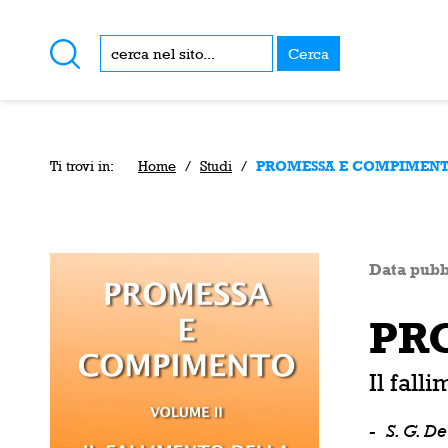
Cerca
Ti trovi in:
Home
/
Studi
/
PROMESSA E COMPIMENTO 
Data pubb
PRO
Il fall
-
S. G. D