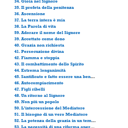
34. Gioia nel Signore
35. Il profeta della penitenza
36. Ascensione
37. La terra intera è mia
38. La Parola di vita
59. Adorare il nome del Signore
39. Accettato come dono
40. Grazia non richiesta
41. Persecuzione divina
42. Fiamma e stoppia
43. Il combattimento dello Spirito
44. Estrema longanimità
45. Santificato e fatto essere una benedizione
46. Autocompiacimento
47. Figli ribelli
48. Un ritorno al Signore
49. Non più un popolo
50. L’intercessione del Mediatore
51. Il bisogno di un vero Mediatore
52. La potenza della grazia in un tempo di giudizio
53. La necessità di una riforma operata dallo Spirito