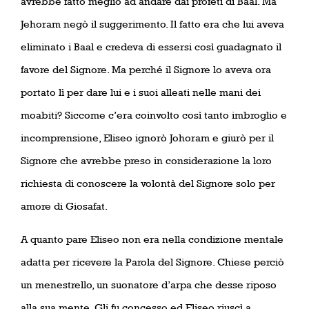
avrebbe fatto meglio ad andare dai profeti di Baal. Ma
Jehoram negò il suggerimento. Il fatto era che lui aveva
eliminato i Baal e credeva di essersi così guadagnato il
favore del Signore. Ma perché il Signore lo aveva ora
portato lì per dare lui e i suoi alleati nelle mani dei
moabiti? Siccome c’era coinvolto così tanto imbroglio e
incomprensione, Eliseo ignorò Johoram e giurò per il
Signore che avrebbe preso in considerazione la loro
richiesta di conoscere la volontà del Signore solo per
amore di Giosafat.
A quanto pare Eliseo non era nella condizione mentale
adatta per ricevere la Parola del Signore. Chiese perciò
un menestrello, un suonatore d’arpa che desse riposo
alla sua mente. Gli fu concesso ed Eliseo riuscì a