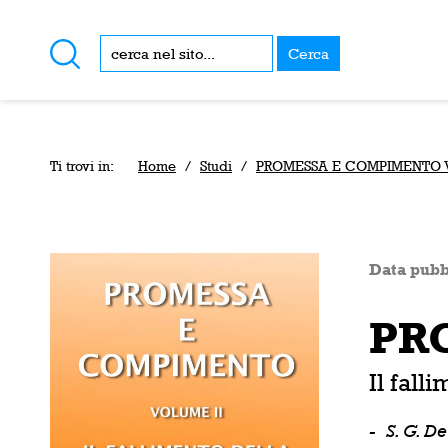
Cerca
Ti trovi in:
Home
/
Studi
/
PROMESSA E COMPIMENTO Vo
Data pubb
PRO
Il fall
-
S. G. D