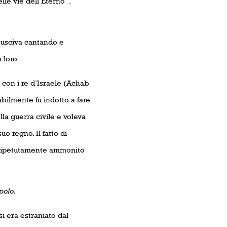
lle vie dell’Eterno”.
a usciva cantando e
 loro.
 con i re d’Israele (Achab
abilmente fu indotto a fare
la guerra civile e voleva
o regno. Il fatto di
Fu ripetutamente ammonito
polo.
 era estraniato dal