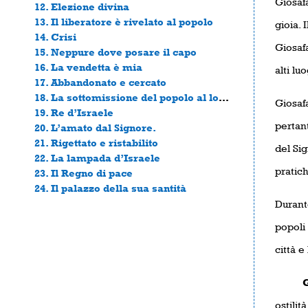
Giosafa
12. Elezione divina
13. Il liberatore è rivelato al popolo
gioia. 
14. Crisi
Giosafa
15. Neppure dove posare il capo
16. La vendetta è mia
alti luo
17. Abbandonato e cercato
18. La sottomissione del popolo al loro re
Giosafa
19. Re d’Israele
pertant
20. L’amato dal Signore.
21. Rigettato e ristabilito
del Sig
22. La lampada d’Israele
pratich
23. Il Regno di pace
24. Il palazzo della sua santità
Durante
popoli 
città e
Gioia
ostilit