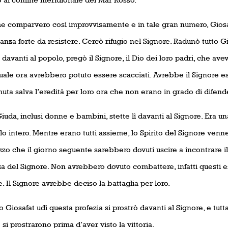
e comparvero così improvvisamente e in tale gran numero, Giosaf
anza forte da resistere. Cercò rifugio nel Signore. Radunò tutto
davanti al popolo, pregò il Signore, il Dio dei loro padri, che avev
uale ora avrebbero potuto essere scacciati. Avrebbe il Signore es
ta salva l’eredità per loro ora che non erano in grado di difende
iuda, inclusi donne e bambini, stette lì davanti al Signore. Era un
lo intero. Mentre erano tutti assieme, lo Spirito del Signore venne 
zzo che il giorno seguente sarebbero dovuti uscire a incontrare i
a del Signore. Non avrebbero dovuto combattere, infatti questi ese
. Il Signore avrebbe deciso la battaglia per loro.
Giosafat udì questa profezia si prostrò davanti al Signore, e tutta 
 si prostrarono prima d’aver visto la vittoria.