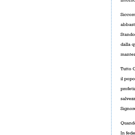
Siccom
abbast
Stando 
dalla q
mantenu
Tutto G
il popo
profeti
salvezz
Signore
Quando 
In fede