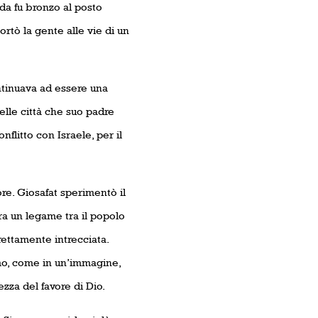
uda fu bronzo al posto
portò la gente alle vie di un
ontinuava ad essere una
nelle città che suo padre
flitto con Israele, per il
re. Giosafat sperimentò il
era un legame tra il popolo
trettamente intrecciata.
amo, come in un’immagine,
zza del favore di Dio.