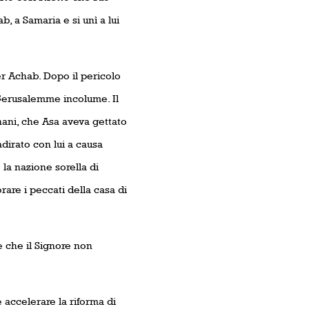
b, a Samaria e si unì a lui
r Achab. Dopo il pericolo
a Gerusalemme incolume. Il
Hanani, che Asa aveva gettato
adirato con lui a causa
la nazione sorella di
rare i peccati della casa di
e che il Signore non
e accelerare la riforma di