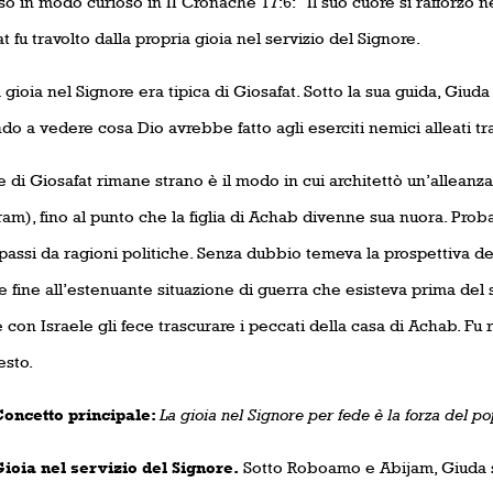
o in modo curioso in II Cronache 17:6: “Il suo cuore si rafforzò ne
t fu travolto dalla propria gioia nel servizio del Signore.
gioia nel Signore era tipica di Giosafat. Sotto la sua guida, Giud
o a vedere cosa Dio avrebbe fatto agli eserciti nemici alleati tra
 di Giosafat rimane strano è il modo in cui architettò un’alleanza
am), fino al punto che la figlia di Achab divenne sua nuora. Prob
passi da ragioni politiche. Senza dubbio temeva la prospettiva del
 fine all’estenuante situazione di guerra che esisteva prima del su
e con Israele gli fece trascurare i peccati della casa di Achab. 
esto.
tto principale:
La gioia nel Signore per fede è la forza
del po
 nel servizio del Signore.
Sotto Roboamo e Abijam, Giuda si