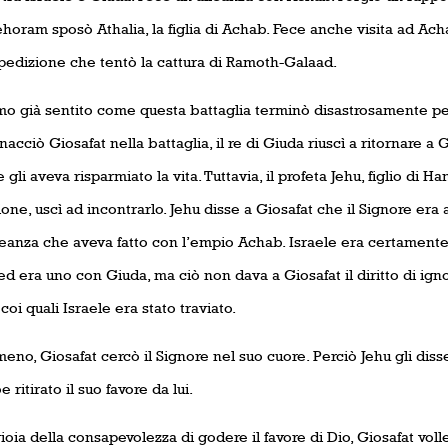
Jehoram sposò Athalia, la figlia di Achab. Fece anche visita ad Acha
spedizione che tentò la cattura di Ramoth-Galaad.
o già sentito come questa battaglia terminò disastrosamente pe
acciò Giosafat nella battaglia, il re di Giuda riuscì a ritornare 
 gli aveva risparmiato la vita. Tuttavia, il profeta Jehu, figlio di 
ione, uscì ad incontrarlo. Jehu disse a Giosafat che il Signore era 
leanza che aveva fatto con l’empio Achab. Israele era certamente 
d era uno con Giuda, ma ciò non dava a Giosafat il diritto di igno
oi quali Israele era stato traviato.
no, Giosafat cercò il Signore nel suo cuore. Perciò Jehu gli diss
 ritirato il suo favore da lui.
ioia della consapevolezza di godere il favore di Dio, Giosafat voll