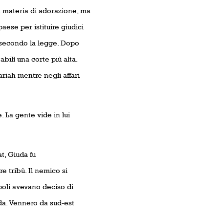
n materia di adorazione, ma
 paese per istituire giudici
o: secondo la legge. Dopo
ilì una corte più alta.
riah mentre negli affari
 La gente vide in lui
t, Giuda fu
 tribù. Il nemico si
poli avevano deciso di
uda. Vennero da sud-est