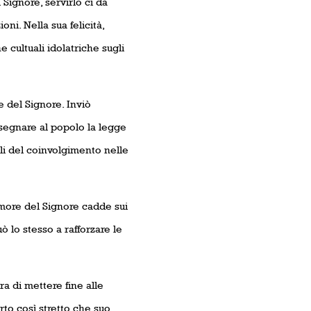
Signore, servirlo ci dà
oni. Nella sua felicità,
 cultuali idolatriche sugli
 del Signore. Inviò
insegnare al popolo la legge
li del coinvolgimento nelle
timore del Signore cadde sui
ò lo stesso a rafforzare le
a di mettere fine alle
rto così stretto che suo