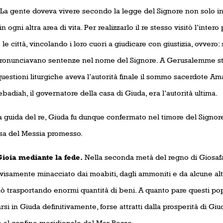
 La gente doveva vivere secondo la legge del Signore non solo i
n ogni altra area di vita. Per realizzarlo il re stesso visitò l’intero
e le città, vincolando i loro cuori a giudicare con giustizia, ovver
 pronunciavano sentenze nel nome del Signore. A Gerusalemme stab
uestioni liturgiche aveva l’autorità finale il sommo sacerdote Ama
Zebadiah, il governatore della casa di Giuda, era l’autorità ultima.
a guida del re, Giuda fu dunque confermato nel timore del Signore.
sa del Messia promesso.
 mediante la fede.
Nella seconda metà del regno di Giosafa
isamente minacciato dai moabiti, dagli ammoniti e da alcune altre
nò trasportando enormi quantità di beni. A quanto pare questi po
rsi in Giuda definitivamente, forse attratti dalla prosperità di Gi
o al confine meridionale del Mar Rosso.