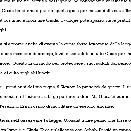
t era felice nel servizio del Signore. Se conosciamo veramente il 
Il Cristo ha ottenuto per noi quella gioia per mezzo delle sue afflizi
t continuò a riformare Giuda. Ovunque potè spazzò via le pratiche
ghi.
t si accorse anche di quanto la gente fosse ignorante della legge
o una missione di principi, leviti e sacerdoti in tutto Giuda per 
nore.
Questo fu un modo per proteggere i suoi sudditi dai perico
e di culto sugli alti luoghi.
 i primi anni del suo regno, il Signore lo preservò da guerre. Il 
circostanti. Filistei e arabi gli portarono doni. Ma Giosafat continu
 l’esercito. Era in grado di mobilitare un esercito enorme.
 nell’osservare la legge.
Giosafat infine pensò che fosse or
à tra Israele e Giuda. Fece un’alleanza con Achab. Forgiò un rappo