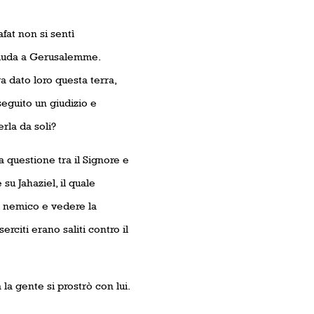
at non si sentì
 Giuda a Gerusalemme.
a dato loro questa terra,
eguito un giudizio e
rla da soli?
a questione tra il Signore e
su Jahaziel, il quale
l nemico e vedere la
rciti erano saliti contro il
la gente si prostrò con lui.