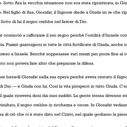
. Sotto Asa la vecchia situazione non era stata ripristinata; in Gi
o. Nel figlio di Asa, Giosafat, il Signore diede a Giuda un re che ri
Sotto di lui il regno crebbe nel favore di Dio.
t cominciò a rafforzare il suo regno perché l’ostilità d’Israele c
a. Piazzò guarnigioni in tutte le città fortificate di Giuda, anche 
reso a Israele. Benché soppesasse vari mezzi per porre fine al con
o non poteva fare altro che preparare la difesa.
ore benedì Giosafat nella sua opera perché aveva cercato il Signo
di Dio — e Giuda con lui. Così la vita prosperò in tutto Giuda. C’
, il quale riceveva doni dai suoi sudditi. La gente stessa divenne s
isultato, il regno crebbe in ricchezza e onore. In Giosafat vedi
a di ciò che ci è stato dato nel Cristo, nel quale godiamo la piene