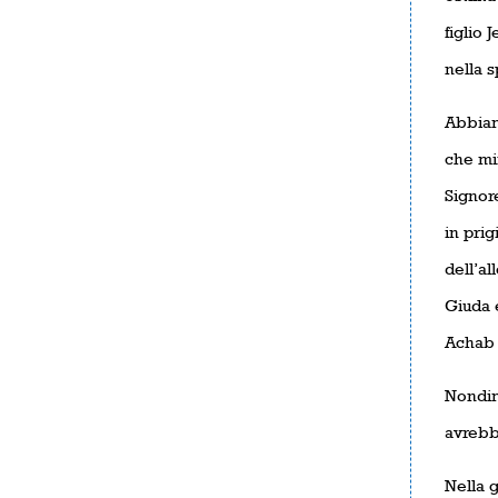
figlio 
nella 
Abbiam
che min
Signore
in prig
dell’al
Giuda e
Achab c
Nondime
avrebbe
Nella g