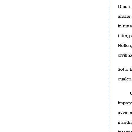
Giuda.
anche i
in tutt
tutto,
Nelle q
civili 
Sotto l
qualco
Gioia
improvv
avvici
insedia
intorn