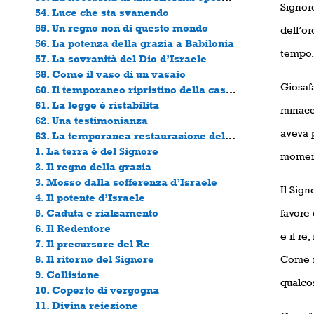
Signore
54. Luce che sta svanendo
55. Un regno non di questo mondo
dell’or
56. La potenza della grazia a Babilonia
tempo. 
57. La sovranità del Dio d’Israele
58. Come il vaso di un vasaio
Giosafa
60. Il temporaneo ripristino della casa del Signore
61. La legge è ristabilita
minacci
62. Una testimonianza
aveva p
63. La temporanea restaurazione della città di Dio
1. La terra è del Signore
moment
2. Il regno della grazia
3. Mosso dalla sofferenza d’Israele
Il Sign
4. Il potente d’Israele
5. Caduta e rialzamento
favore 
6. Il Redentore
e il re
7. Il precursore del Re
8. Il ritorno del Signore
Come r
9. Collisione
qualcos
10. Coperto di vergogna
11. Divina reiezione