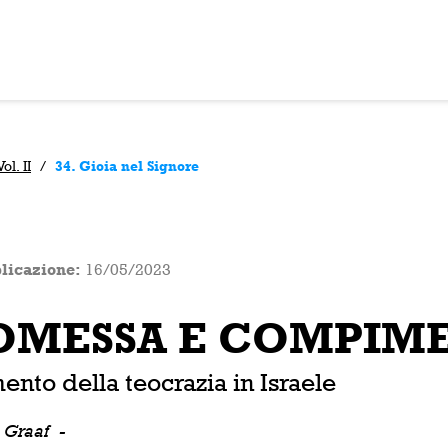
l. II
/
34. Gioia nel Signore
licazione:
16/05/2023
MESSA E COMPIMEN
imento della teocrazia in Israele
e Graaf
-