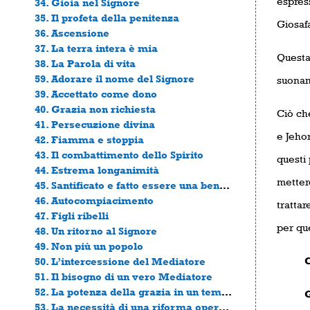
espress
34. Gioia nel Signore
35. Il profeta della penitenza
Giosafa
36. Ascensione
37. La terra intera è mia
Questa 
38. La Parola di vita
59. Adorare il nome del Signore
suonand
39. Accettato come dono
40. Grazia non richiesta
Ciò che
41. Persecuzione divina
e Jehor
42. Fiamma e stoppia
43. Il combattimento dello Spirito
questi 
44. Estrema longanimità
mettere
45. Santificato e fatto essere una benedizione
46. Autocompiacimento
trattar
47. Figli ribelli
per qu
48. Un ritorno al Signore
49. Non più un popolo
Conce
50. L’intercessione del Mediatore
51. Il bisogno di un vero Mediatore
52. La potenza della grazia in un tempo di giudizio
Gioia
53. La necessità di una riforma operata dallo Spirito