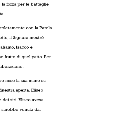
la forza per le battaglie
ta.
mpletamente con la Parola
tto, il Signore mostrò
brahamo, Isacco e
frutto di quel patto. Per
liberazione.
iseo mise la sua mano su
finestra aperta. Eliseo
 dei siri. Eliseo aveva
e sarebbe venuta dal