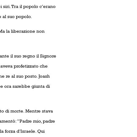
siri. Tra il popolo c’erano
 al suo popolo.
Ma la liberazione non
nte il suo regno il Signore
eo aveva profetizzato che
e re al suo posto. Joash
o e ora sarebbe giunta di
tto di morte. Mentre stava
e lamentò: “Padre mio, padre
a forza d’Israele. Qui