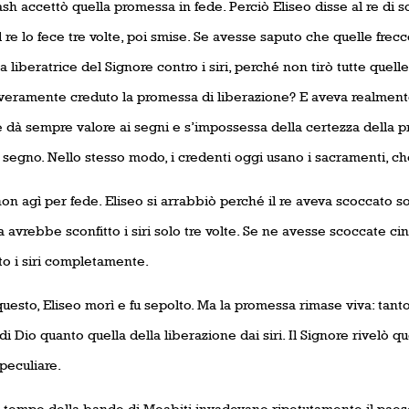
sh accettò quella promessa in fede. Perciò Eliseo disse al re di s
Il re lo fece tre volte, poi smise. Se avesse saputo che quelle fre
 liberatrice del Signore contro i siri, perché non tirò tutte quell
veramente creduto la promessa di liberazione? E aveva realmen
e dà sempre valore ai segni e s’impossessa della certezza della 
l segno. Nello stesso modo, i credenti oggi usano i sacramenti, c
on agì per fede. Eliseo si arrabbiò perché il re aveva scoccato sol
 avrebbe sconfitto i siri solo tre volte. Se ne avesse scoccate c
to i siri completamente.
esto, Eliseo morì e fu sepolto. Ma la promessa rimase viva: tanto
di Dio quanto quella della liberazione dai siri. Il Signore rivelò 
peculiare.
l tempo della bande di Moabiti invadevano ripetutamente il paese