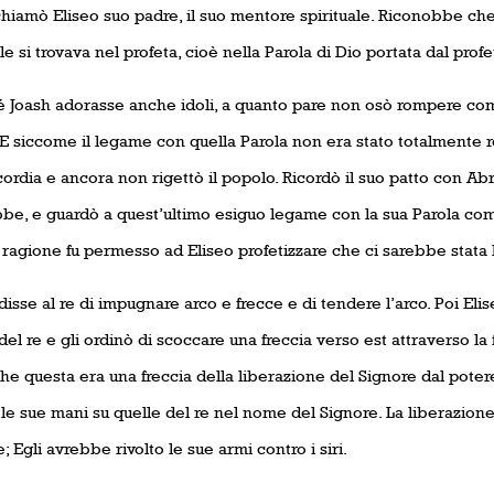
hiamò Eliseo suo padre, il suo mentore spirituale. Riconobbe che 
le si trovava nel profeta, cioè nella Parola di Dio portata dal profe
 Joash adorasse anche idoli, a quanto pare non osò rompere co
 E siccome il legame con quella Parola non era stato totalmente ro
ordia e ancora non rigettò il popolo. Ricordò il suo patto con A
be, e guardò a quest’ultimo esiguo legame con la sua Parola come 
 ragione fu permesso ad Eliseo profetizzare che ci sarebbe stata 
disse al re di impugnare arco e frecce e di tendere l’arco. Poi El
del re e gli ordinò di scoccare una freccia verso est attraverso la 
he questa era una freccia della liberazione del Signore dal potere
le sue mani su quelle del re nel nome del Signore. La liberazion
; Egli avrebbe rivolto le sue armi contro i siri.