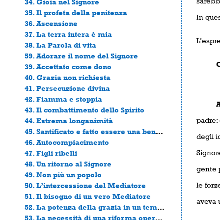
sarebbe
34. Gioia nel Signore
35. Il profeta della penitenza
In ques
36. Ascensione
37. La terra intera è mia
L’espr
38. La Parola di vita
59. Adorare il nome del Signore
Conce
39. Accettato come dono
40. Grazia non richiesta
est
41. Persecuzione divina
42. Fiamma e stoppia
Anco
43. Il combattimento dello Spirito
padre: 
44. Estrema longanimità
45. Santificato e fatto essere una benedizione
degli i
46. Autocompiacimento
Signore
47. Figli ribelli
48. Un ritorno al Signore
gente 
49. Non più un popolo
le forz
50. L’intercessione del Mediatore
51. Il bisogno di un vero Mediatore
aveva u
52. La potenza della grazia in un tempo di giudizio
53. La necessità di una riforma operata dallo Spirito