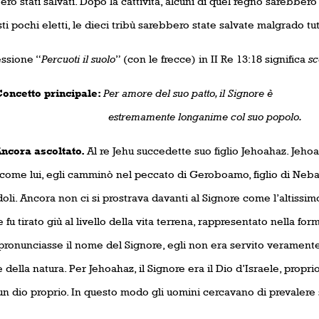
ro stati salvati. Dopo la cattività, alcuni di quel regno sarebbero 
ti pochi eletti, le dieci tribù sarebbero state salvate malgrado tut
essione “
Percuoti il suolo
” (con le frecce) in II Re 13:18 significa
sc
tto principale:
Per amore del suo patto, il Signore è
remamente longanime col suo popolo.
ra ascoltato.
Al re Jehu succedette suo figlio Jehoahaz. Jehoa
come lui, egli camminò nel peccato di Geroboamo, figlio di Nebat,
doli. Ancora non ci si prostrava davanti al Signore come l’altissimo 
 fu tirato giù al livello della vita terrena, rappresentato nella for
pronunciasse il nome del Signore, egli non era servito veramente
e della natura. Per Jehoahaz, il Signore era il Dio d’Israele, prop
n dio proprio. In questo modo gli uomini cercavano di prevalere 