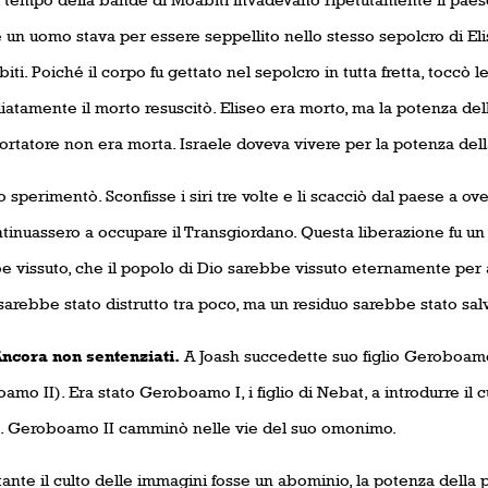
 un uomo stava per essere seppellito nello stesso sepolcro di E
iti. Poiché il corpo fu gettato nel sepolcro in tutta fretta, toccò le
tamente il morto resuscitò. Eliseo era morto, ma la potenza della
ortatore non era morta. Israele doveva vivere per la potenza dell
o sperimentò. Sconfisse i siri tre volte e li scacciò dal paese a o
ntinuassero a occupare il Transgiordano. Questa liberazione fu u
e vissuto, che il popolo di Dio sarebbe vissuto eternamente per 
arebbe stato distrutto tra poco, ma un residuo sarebbe stato salv
a non sentenziati.
A Joash succedette suo figlio Geroboa
mo II). Era stato Geroboamo I, i figlio di Nebat, a introdurre il c
e. Geroboamo II camminò nelle vie del suo omonimo.
ante il culto delle immagini fosse un abominio, la potenza della