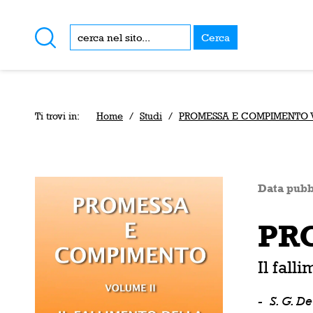
Cerca
Ti trovi in:
Home
/
Studi
/
PROMESSA E COMPIMENTO Vo
Data pubb
PRO
Il fall
-
S. G. D