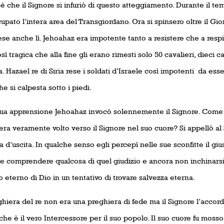
é che il Signore si infuriò di questo atteggiamento. Durante il tem
upato l’intera area del Transgiordano. Ora si spinsero oltre il G
se anche lì. Jehoahaz era impotente tanto a resistere che a respin
sì tragica che alla fine gli erano rimesti solo 50 cavalieri, dieci c
a. Hazael re di Siria rese i soldati d’Israele così impotenti
da esse
he si calpesta sotto i piedi.
sua apprensione Jehoahaz invocò solennemente il Signore. Come a
 era veramente volto verso il Signore nel suo cuore? Si appellò a
ia d’uscita. In qualche senso egli percepì nelle sue sconfitte il giu
le comprendere qualcosa di quel giudizio e ancora non inchinarsi d
o eterno di Dio in un tentativo di trovare salvezza eterna.
hiera del re non era una preghiera di fede ma il Signore l’accord
che è il vero Intercessore per il suo popolo. Il suo cuore fu mosso