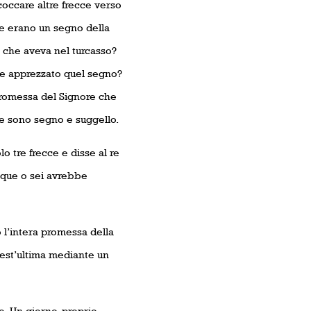
coccare altre frecce verso
cce erano un segno della
e che aveva nel turcasso?
te apprezzato quel segno?
promessa del Signore che
he sono segno e suggello.
o tre frecce e disse al re
inque o sei avrebbe
 l’intera promessa della
quest’ultima mediante un
. Un giorno, proprio