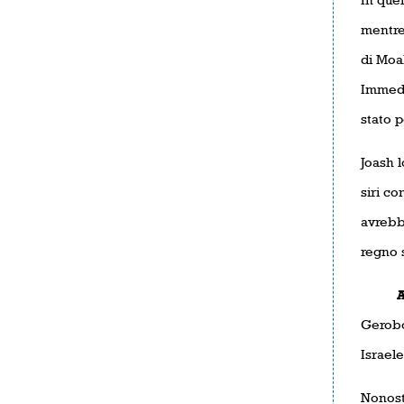
mentre
di Moab
Immedia
stato p
Joash l
siri co
avrebb
regno s
Ancor
Geroboa
Israel
Nonost