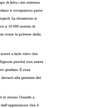
po di Jehu i siri avevano
iordano e occuparono parte
gerli. La situazione si
arri e 10.000 uomini di
re come la polvere della
rrivò a farlo visto che
l Signore perché non aveva
sto giudizio. È cosa
avanti alla giustizia del
ò lo stesso. Guardò a
 dall’oppressione che il