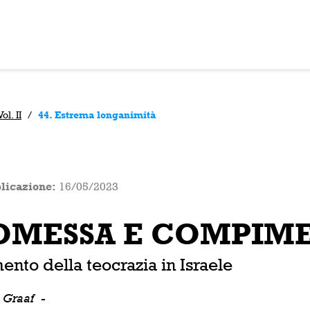
l. II
/
44. Estrema longanimità
licazione:
16/05/2023
MESSA E COMPIMEN
imento della teocrazia in Israele
e Graaf
-