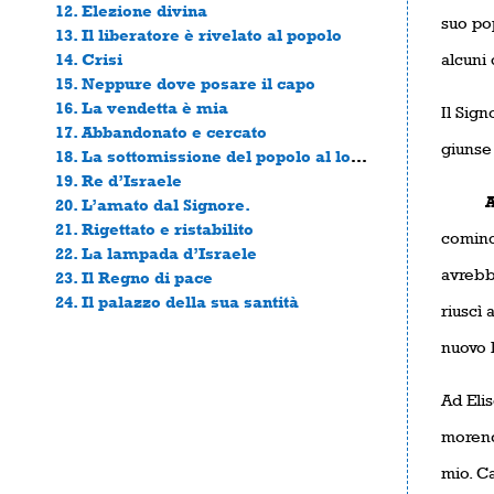
12. Elezione divina
suo pop
13. Il liberatore è rivelato al popolo
14. Crisi
alcuni
15. Neppure dove posare il capo
16. La vendetta è mia
Il Sig
17. Abbandonato e cercato
giunse 
18. La sottomissione del popolo al loro re
19. Re d’Israele
Ancor
20. L’amato dal Signore.
21. Rigettato e ristabilito
cominci
22. La lampada d’Israele
avrebbe
23. Il Regno di pace
24. Il palazzo della sua santità
riuscì 
nuovo l
Ad Elis
morendo
mio. Ca