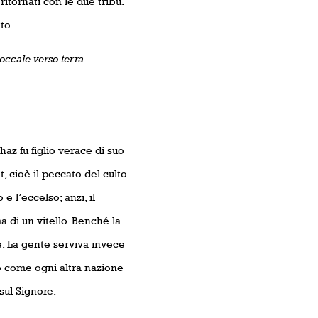
ritornati con le due tribù.
to.
occale verso terra
.
haz fu figlio verace di suo
 cioè il peccato del culto
e l’eccelso; anzi, il
ma di un vitello. Benché la
. La gente serviva invece
rio come ogni altra nazione
sul Signore.