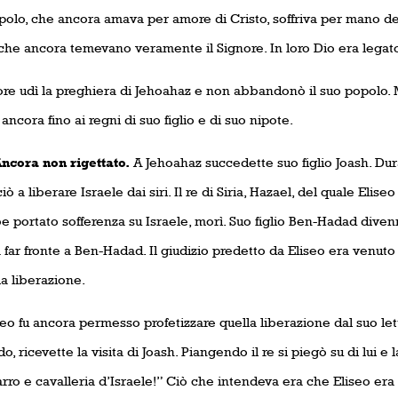
olo, che ancora amava per amore di Cristo, soffriva per mano dei 
 che ancora temevano veramente il Signore. In loro Dio era legato
nore udì la preghiera di Jehoahaz e non abbandonò il suo popolo. 
ancora fino ai regni di suo figlio e di suo nipote.
a non rigettato.
A Jehoahaz succedette suo figlio Joash. Dura
ò a liberare Israele dai siri. Il re di Siria, Hazael, del quale Elis
 portato sofferenza su Israele, morì. Suo figlio Ben-Hadad divenn
a far fronte a Ben-Hadad. Il giudizio predetto da Eliseo era venut
a liberazione.
eo fu ancora permesso profetizzare quella liberazione dal suo le
, ricevette la visita di Joash. Piangendo il re si piegò su di lui 
rro e cavalleria d’Israele!” Ciò che intendeva era che Eliseo era l