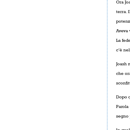
Ora Joa
terra. 
potenza
Aveva 
La fed
c’è ne
Joash n
che ora
sconfit
Dopo qu
Parola 
segno 
In que