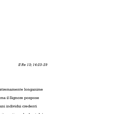
II Re 13; 14:23-29
u estremamente longanime
 ma il Signore pospose
ni individui credenti