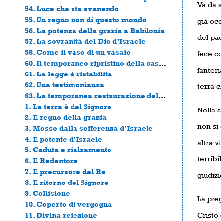
Va da s
54. Luce che sta svanendo
55. Un regno non di questo mondo
già occ
56. La potenza della grazia a Babilonia
del pae
57. La sovranità del Dio d’Israele
58. Come il vaso di un vasaio
fece co
60. Il temporaneo ripristino della casa del Signore
fanteri
61. La legge è ristabilita
62. Una testimonianza
terra c
63. La temporanea restaurazione della città di Dio
1. La terra è del Signore
Nella 
2. Il regno della grazia
non si
3. Mosso dalla sofferenza d’Israele
4. Il potente d’Israele
altra v
5. Caduta e rialzamento
terribi
6. Il Redentore
7. Il precursore del Re
giudizi
8. Il ritorno del Signore
9. Collisione
La preg
10. Coperto di vergogna
11. Divina reiezione
Cristo 