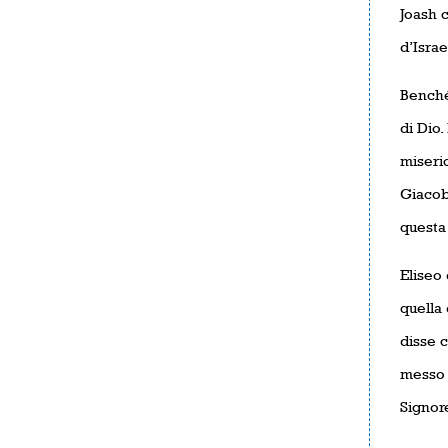
Joash c
d’Israe
Benché
di Dio.
miseric
Giacob
questa
Eliseo 
quella 
disse c
messo 
Signore