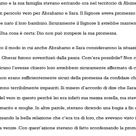
mo e la sua famiglia stavano entrando ora nel territorio di Abim
un pericolo vero per Abrahamo e Sara. Il Signore aveva promesso
 nato il loro bambino. Sicuramente il Signore li avrebbe mantenut
. Una cosa è certa: Dio non può rompere la sua promessa.
to il modo in cui anche Abrahamo e Sara considerarono la situa
 a Gherar furono soverchiati dalla paura. Com’era possibile? Non
lcuno l’avesse chiesto loro avrebbero sicuramente affermato di cr
non erano sufficientemente sicuri della promessa da confidare che
urono terribilmente impauriti. Si misero d’accordo di dire che Sar
el vero in questo perché lei era infatti sua mezza sorella, ma st
arito e moglie. In altre parole, stavano dicendo una bugia a fin
sando la bella relazione che c’era tra di loro, che avevano visto i
 a venire. Con quest’azione stavano di fatto sconfessando la pro