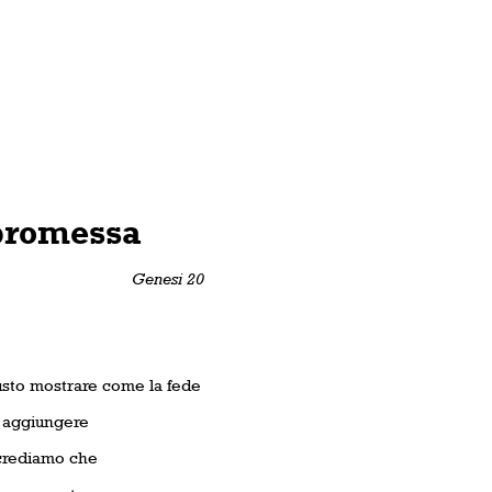
 promessa
Genesi 20
usto mostrare come la fede
i aggiungere
crediamo che