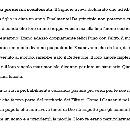
romessa sconfessata.
Il Signore aveva dichiarato che ad 
 figlio in circa un anno. Finalmente! Da principio non poterono cr
a dicendo che loro erano troppo vecchi ma alla fine furono costret
ntarono! Erano adesso doppiamente felici l’uno con l’altro. A mo
more reciproco divenne più profondo. E sapevano che da loro, da 
venuto al mondo, sarebbe nato il Redentore. Il loro amore risplen
 e il loro vincolo matrimoniale divenne per loro un santuario. Qu
tima felicità.
mo stava probabilmente cercando pasture più verdi per le sue ma
 che faceva parte del territorio dei Filistei. Come i Canaaniti nel r
un popolo che non aveva timor di Dio né rispetto per gli uomini
e un uomo e a prendergli la moglie. I loro re erano particolarmen