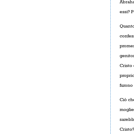
Abraham
essi? 
Quanto
confes
promes
genitor
Cristo 
propri
furono 
Ciò ch
moglie
sarebb
Cristo?