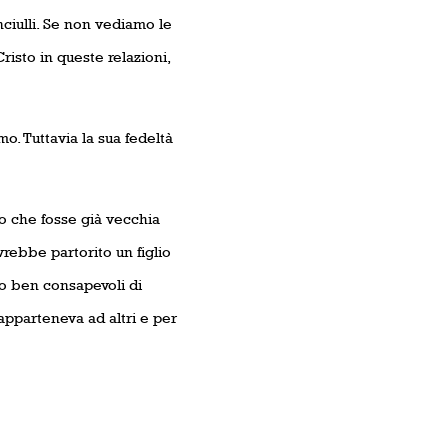
nciulli. Se non vediamo le
risto in queste relazioni,
mo. Tuttavia la sua fedeltà
to che fosse già vecchia
rebbe partorito un figlio
o ben consapevoli di
apparteneva ad altri e per