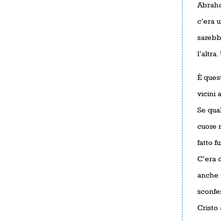
Abraha
c’era 
sarebbe
l’altra
È ques
vicini
Se qua
cuore 
fatto f
C’era d
anche m
sconfes
Cristo