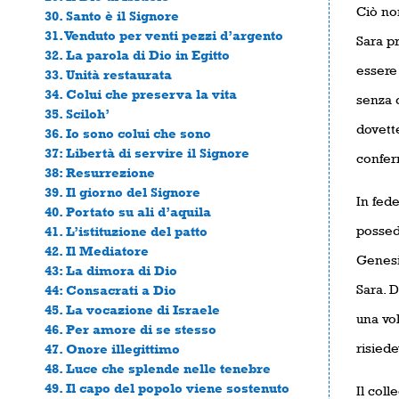
Ciò no
30. Santo è il Signore
31. Venduto per venti pezzi d’argento
Sara p
32. La parola di Dio in Egitto
essere
33. Unità restaurata
34. Colui che preserva la vita
senza 
35. Sciloh’
dovett
36. Io sono colui che sono
37: Libertà di servire il Signore
confer
38: Resurrezione
39. Il giorno del Signore
In fed
40. Portato su ali d’aquila
possed
41. L’istituzione del patto
42. Il Mediatore
Genesi,
43: La dimora di Dio
Sara. 
44: Consacrati a Dio
45. La vocazione di Israele
una vol
46. Per amore di se stesso
risiede
47. Onore illegittimo
48. Luce che splende nelle tenebre
49. Il capo del popolo viene sostenuto
Il col