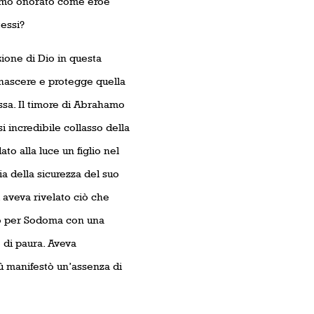
amo onorato come eroe
tessi?
ione di Dio in questa
nascere e protegge quella
sa. Il timore di Abrahamo
i incredibile collasso della
o alla luce un figlio nel
ia della sicurezza del suo
 aveva rivelato ciò che
o per Sodoma con una
 di paura. Aveva
ù manifestò un’assenza di