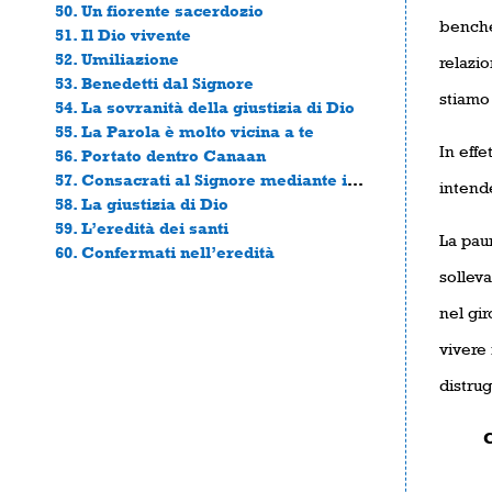
50. Un fiorente sacerdozio
benché 
51. Il Dio vivente
52. Umiliazione
relazio
53. Benedetti dal Signore
stiamo
54. La sovranità della giustizia di Dio
55. La Parola è molto vicina a te
In effe
56. Portato dentro Canaan
57. Consacrati al Signore mediante interdetto
intende
58. La giustizia di Dio
59. L’eredità dei santi
La paur
60. Confermati nell’eredità
solleva
nel gi
vivere
distrug
Conce
pos