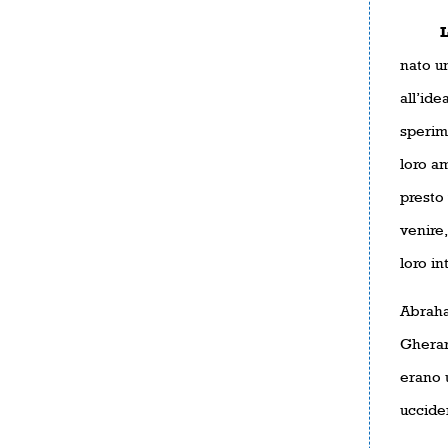
La p
nato un
all’ide
sperime
loro a
presto 
venire,
loro in
Abraha
Gherar,
erano 
uccider