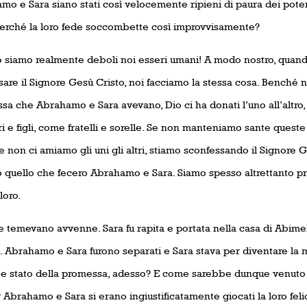
o e Sara siano stati così velocemente ripieni di paura dei potenz
Perché la loro fede soccombette così improvvisamente?
 siamo realmente deboli noi esseri umani! A modo nostro, quan
sare il Signore Gesù Cristo, noi facciamo la stessa cosa. Benché 
sa che Abrahamo e Sara avevano, Dio ci ha donati l’uno all’altro,
i e figli, come fratelli e sorelle. Se non manteniamo sante queste
e non ci amiamo gli uni gli altri, stiamo sconfessando il Signore
o quello che fecero Abrahamo e Sara. Siamo spesso altrettanto pr
loro.
e temevano avvenne. Sara fu rapita e portata nella casa di Abime
. Abrahamo e Sara furono separati e Sara stava per diventare la m
e stato della promessa, adesso? E come sarebbe dunque venuto 
 Abrahamo e Sara si erano ingiustificatamente giocati la loro feli