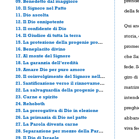
prende
09. Benedetto dal maggiore
10. Il Signore nel Patto
della f
11. Dio ascolta
12. Il Dio onnipotente
Qui an
13. Il confidente di Dio
14. Il Giudice di tutta la terra
storia
15. La protezione della progenie promessa
promes
16. Beneplacito divino
17. Al monte del Signore
che Sar
18. La garanzia dell’eredità
fede. 
19. Amare Dio per puro amore
20. Il coinvolgimento del Signore nella sofferenza umana
giro di
21. Santificazione verso il rinnovamento
matrimo
22. La salvaguardia della progenie pattizia
23. Carne e spirito
intend
24. Rehoboth
preghi
25. La prerogativa di Dio in elezione
26. La primazia di Dio nel patto
abband
27. La Parola diventa carne
viva fe
28. Separazione per mezzo della Parola
29. Il Dio di Israele