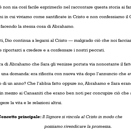
non sia così facile esprimerlo nel raccontare questa storia ai fa
ni in cui viviamo come santificate in Cristo e non confessiamo il C
 facendo la stessa cosa di Abrahamo.
tti, Dio continua a legarsi al Cristo — malgrado ciò che noi faccia
 riportarci a credere e a confessare i nostri peccati.
a di Abrahamo che Sara gli venisse portata via nonostante il fat
 una domanda: era rifiorita con nuova vita dopo l’annuncio che av
ro di un anno? Che l’abbia fatto oppure no, Abrahamo e Sara eran
 in mezzo ai Canaaniti che erano ben noti per concupire ciò che 
gere la vita e le relazioni altrui.
tto principale:
Il Signore si vincola al Cristo in modo che
siamo rivendicare la promessa.