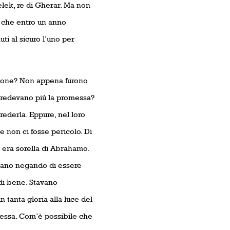
elek, re di Gherar. Ma non
 che entro un anno
i al sicuro l’uno per
zione? Non appena furono
 credevano più la promessa?
ederla. Eppure, nel loro
 non ci fosse pericolo. Di
a era sorella di Abrahamo.
avano negando di essere
 di bene. Stavano
n tanta gloria alla luce del
messa. Com’è possibile che