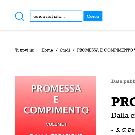
Cerca
Ti trovi in:
Home
/
Studi
/
PROMESSA E COMPIMENTO Vo
Data pubb
PR
Dalla 
-
S. G. D