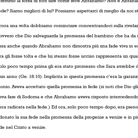
remmo la forza di non fare come fece Abrahamo? Non è Abrah
ede? Siamo migliori di lui? Possiamo aspettarci di meglio da noi s
cora una volta dobbiamo cominciare concentrandoci sulla rivelaz
, ovvero che Dio salvaguarda la promessa del bambino che ha da 
sa anche quando Abrahamo non dimostra più una fade viva in es
a gli fosse tolta e che lui stesso fosse ucciso rappresenta un quas
Solo poco tempo prima gli era stato promesso che Sara avrebbe dat
 un anno (Ge. 18:10). Implicita in questa promessa c’era la garanz
nio. Aveva accettato quella promessa in fede (si noti che Dio gli
eva fare di Sodoma e che Abrahamo aveva risposto intercedend
era radicata nella fede.) Ed ora, solo poco tempo dopo, era pieno
onato la sua fede nella promessa della progenie a venire e in pi
de nel Cristo a venire.