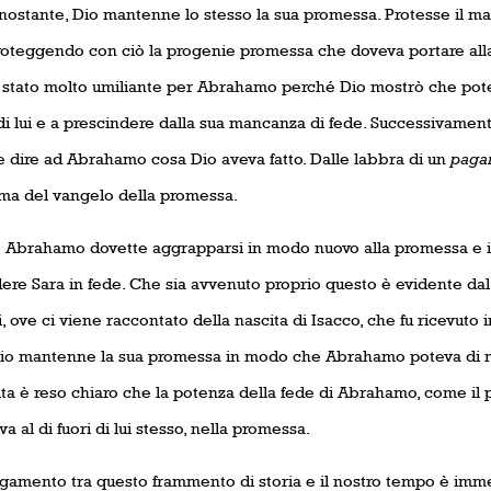
nostante, Dio mantenne lo stesso la sua promessa. Protesse il m
roteggendo con ciò la progenie promessa che doveva portare alla
 stato molto umiliante per Abrahamo perché Dio mostrò che pote
di lui e a prescindere dalla sua mancanza di fede. Successivamen
e dire ad Abrahamo cosa Dio aveva fatto. Dalle labbra di un
paga
ma del vangelo della promessa.
e Abrahamo dovette aggrapparsi in modo nuovo alla promessa e 
ere Sara in fede. Che sia avvenuto proprio questo è evidente dal 
 ove ci viene raccontato della nascita di Isacco, che fu ricevuto
Dio mantenne la sua promessa in modo che Abrahamo poteva di n
ta è reso chiaro che la potenza della fede di Abrahamo, come il p
va al di fuori di lui stesso, nella promessa.
legamento tra questo frammento di storia e il nostro tempo è imm