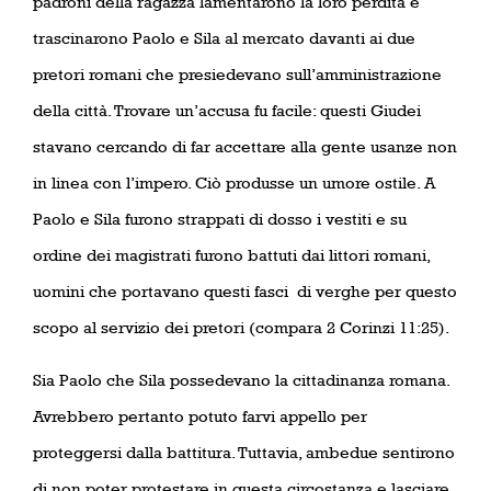
padroni della ragazza lamentarono la loro perdita e
trascinarono Paolo e Sila al mercato davanti ai due
pretori romani che presiedevano sull’amministrazione
della città. Trovare un’accusa fu facile: questi Giudei
stavano cercando di far accettare alla gente usanze non
in linea con l’impero. Ciò produsse un umore ostile. A
Paolo e Sila furono strappati di dosso i vestiti e su
ordine dei magistrati furono battuti dai littori romani,
uomini che portavano questi fasci
di verghe per questo
scopo al servizio dei pretori (compara 2 Corinzi 11:25).
Sia Paolo che Sila possedevano la cittadinanza romana.
Avrebbero pertanto potuto farvi appello per
proteggersi dalla battitura. Tuttavia, ambedue sentirono
di non poter protestare in questa circostanza e lasciare