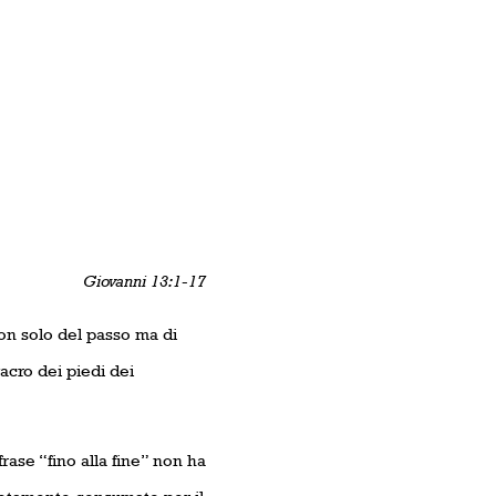
Giovanni 13:1-17
on solo del passo ma di
vacro dei piedi dei
frase “fino alla fine” non ha