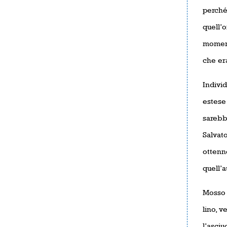
perché 
quell’
momento
che era
Individ
estese
sarebbe
Salvato
ottenn
quell’a
Mosso d
lino, v
l’asciu