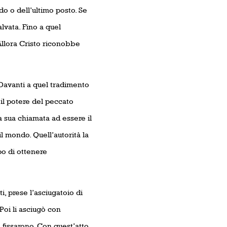
do o dell’ultimo posto. Se
lvata. Fino a quel
 Allora Cristo riconobbe
 Davanti a quel tradimento
il potere del peccato
a sua chiamata ad essere il
il mondo. Quell’autorità la
po di ottenere
ti, prese l’asciugatoio di
 Poi li asciugò con
lo fissarono. Con quest’atto