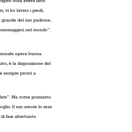
capito cosa aveva fatto
, vi ho lavato i piedi,
più grande del suo padrone,
ei messaggeri nel mondo”.
casionale opera buona.
tto, è la disposizione del
re sempre pronti a
e fate”. Ma come possiamo
glio. Il suo amore lo rese
i fare altrettanto.