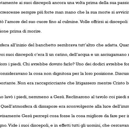
tamente ai suoi discepoli ancora una volta prima della sua passi
crescesse sempre più forte man mano che la sua morte si avvicin
 l’amore del suo cuore fino al culmine. Volle offrirsi ai discepoli
one prima di morire.
fera all’inizio del banchetto sembrava tutt’altro che adatta. Qua
oi suoi discepoli c’era lì un catino, dell’acqua e un asciugamano
loro i piedi. Chi avrebbe dovuto farlo? Uno dei dodici avrebbe for
Consideravano la cosa non dignitosa per la loro posizione. Discuss
portante. Non era raccapricciante che litigassero mentre Cristo 
o lavò i piedi, nemmeno a Gesù. Reclinarono al tavolo coi piedi
i. Quell’atmosfera di dissapore era sconvolgente alla luce dell’i
visamente Gesù percepì cosa fosse la cosa migliore da fare per i
no. Vide i suoi discepoli, e in effetti tutti gli uomini, che cercavan