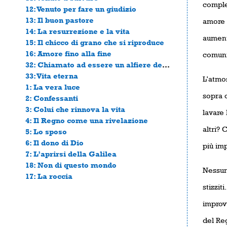
comple
12: Venuto per fare un giudizio
13: Il buon pastore
amore 
14: La resurrezione e la vita
aumentò
15: Il chicco di grano che si riproduce
16: Amore fino alla fine
comuni
32: Chiamato ad essere un alfiere della Parola
33: Vita eterna
L’atmos
1: La vera luce
sopra c
2: Confessanti
3: Colui che rinnova la vita
lavare 
4: Il Regno come una rivelazione
altri? 
5: Lo sposo
6: Il dono di Dio
più im
7: L’aprirsi della Galilea
18: Non di questo mondo
Nessun
17: La roccia
stizzit
improv
del Reg