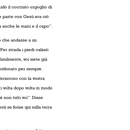
nidò il cocciuto orgoglio di
re parte con Gesù era ciò
a anche le mani e il capo”.
no che andasse a un
Per strada i piedi calzati
Similmente, voi siete già
 perdonato per sempre.
rferiscono con la vostra
i volta dopo volta in modo
 non tutti voi”. Disse
ù se fosse qui sulla terra