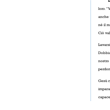
L’e
loro. “
anche v
né il 
Ciò val
Lavarsi
Dobbiam
nostro
perdon
Gesù c
imparar
capace 