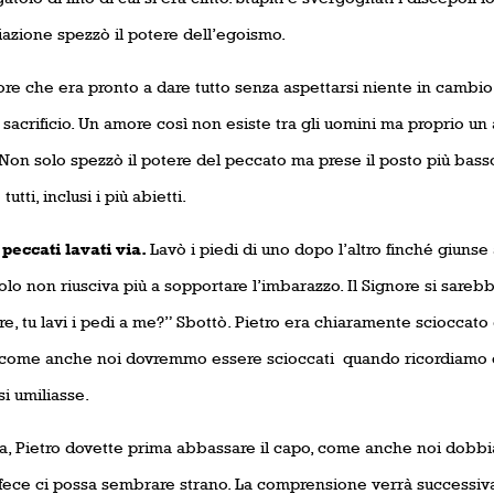
iazione spezzò il potere dell’egoismo.
e che era pronto a dare tutto senza aspettarsi niente in cambio 
sacrificio. Un amore così non esiste tra gli uomini ma proprio un
Non solo spezzò il potere del peccato ma prese il posto più basso
tutti, inclusi i più abietti.
cati lavati via.
Lavò i piedi di uno dopo l’altro finché giunse
lo non riusciva più a sopportare l’imbarazzo. Il Signore si sarebb
e, tu lavi i pedi a me?” Sbottò. Pietro era chiaramente scioccato 
 come anche noi dovremmo essere scioccati
quando ricordiamo 
si umiliasse.
ia, Pietro dovette prima abbassare il capo, come anche noi dobb
 fece ci possa sembrare strano. La comprensione verrà successi