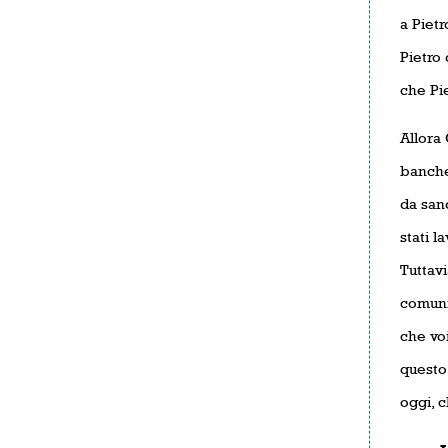
a Pietr
Pietro 
che Pie
Allora 
banchet
da sand
stati l
Tuttavi
comuni
che voi
questo 
oggi, c