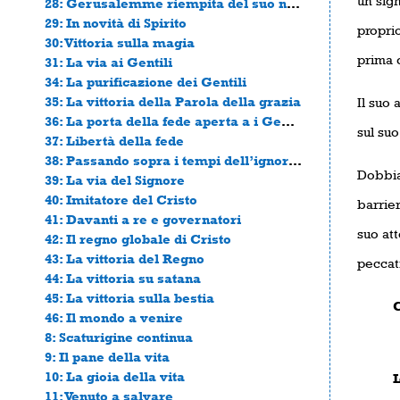
un sig
28: Gerusalemme riempita del suo nome
29: In novità di Spirito
proprio
30: Vittoria sulla magia
prima 
31: La via ai Gentili
34: La purificazione dei Gentili
35: La vittoria della Parola della grazia
Il suo 
36: La porta della fede aperta a i Gentili
sul suo
37: Libertà della fede
38: Passando sopra i tempi dell’ignoranza
Dobbiam
39: La via del Signore
40: Imitatore del Cristo
barrie
41: Davanti a re e governatori
suo att
42: Il regno globale di Cristo
43: La vittoria del Regno
peccati
44: La vittoria su satana
45: La vittoria sulla bestia
Conce
46: Il mondo a venire
8: Scaturigine continua
9: Il pane della vita
10: La gioia della vita
La s
11: Venuto a salvare