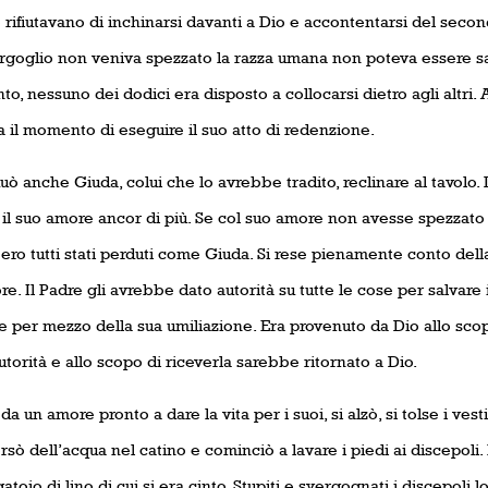
rifiutavano di inchinarsi davanti a Dio e accontentarsi del secon
orgoglio non veniva spezzato la razza umana non poteva essere sa
, nessuno dei dodici era disposto a collocarsi dietro agli altri.
 il momento di eseguire il suo atto di redenzione.
uò anche Giuda, colui che lo avrebbe tradito, reclinare al tavolo.
 il suo amore ancor di più. Se col suo amore non avesse spezzato 
ro tutti stati perduti come Giuda. Si rese pienamente conto dell
re. Il Padre gli avrebbe dato autorità su tutte le cose per salvare 
e per mezzo della sua umiliazione. Era provenuto da Dio allo sco
utorità e allo scopo di riceverla sarebbe ritornato a Dio.
a un amore pronto a dare la vita per i suoi, si alzò, si tolse i vesti
ersò dell’acqua nel catino e cominciò a lavare i piedi ai discepoli.
gatoio di lino di cui si era cinto. Stupiti e svergognati i discepoli 