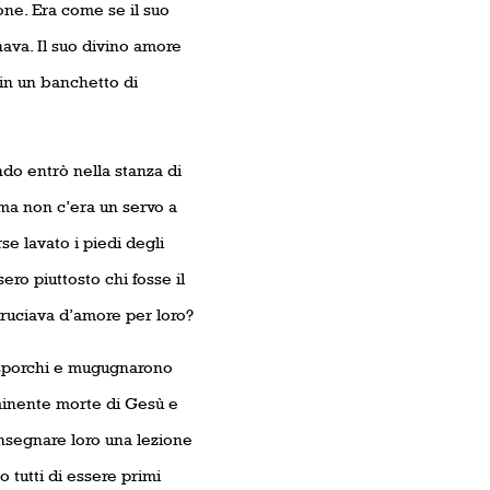
one. Era come se il suo
ava. Il suo divino amore
 in un banchetto di
ndo entrò nella stanza di
 ma non c’era un servo a
se lavato i piedi degli
ero piuttosto chi fosse il
bruciava d’amore per loro?
 sporchi e mugugnarono
mminente morte di Gesù e
nsegnare loro una lezione
o tutti di essere primi