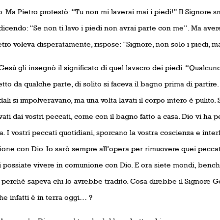
o. Ma Pietro protestò: “Tu non mi laverai mai i piedi!” Il Signore s
dicendo: “Se non ti lavo i piedi non avrai parte con me”. Ma ave
tro voleva disperatamente, rispose: “Signore, non solo i piedi, m
Gesù gli insegnò il significato di quel lavacro dei piedi. “Qualcu
to da qualche parte, di solito si faceva il bagno prima di partire. 
ali si impolveravano, ma una volta lavati il corpo intero è pulito. 
avati dai vostri peccati, come con il bagno fatto a casa. Dio vi ha
a. I vostri peccati quotidiani, sporcano la vostra coscienza e inte
one con Dio. Io sarò sempre all’opera per rimuovere quei peccat
 possiate vivere in comunione con Dio. E ora siete mondi, benché
perché sapeva chi lo avrebbe tradito. Cosa direbbe il Signore Ges
he infatti è in terra oggi… ?