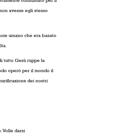
letamente consumato per il
 non avesse egli stesso
o cuore umano che era basato
lta.
di tutto Gesù ruppe la
odo operò per il mondo il
purificazione dei nostri
. Volle darsi