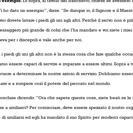
sempio.
Di sopra, al tavolo del banchetto, chiese se avessero 
Vi ho dato un esempio”, disse. “Se dunque io, il Signore e il Maestro
oi dovete lavare i piedi gli uni agli altri. Perché il servo non è 
messaggero più grande di colui che l’ha mandato e voi siete i mi
eva per i discepoli e vale anche per noi.
 i piedi gli uni gli altri non è la stessa cosa che fare qualche oc
o essere capaci di servire e imparare a essere ultimi. Sopra a tu
 cuore a determinare le nostre azioni di servizio. Dobbiamo esse
are e a rompere così il potere del peccato nel mondo.
oncluse dicendo: “Ora che
sapete queste cose, siete beati se l
e a umiliarci? Per cominciare, deve essere spezzato il nostro orgo
di umiliarsi ed egli ha mandato il suo Spirito per renderci capaci d