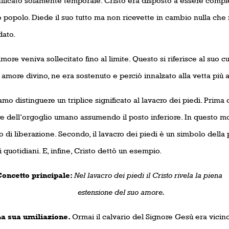
nificato solamente temporale. Cristo era disposto a essere comp
 popolo. Diede il suo tutto ma non ricevette in cambio nulla che
dato.
amore veniva sollecitato fino al limite. Questo si riferisce al su
 amore divino, ne era sostenuto e perciò innalzato alla vetta più a
o distinguere un triplice significato al lavacro dei piedi. Prima 
re dell’orgoglio umano assumendo il posto inferiore. In questo m
o di liberazione. Secondo, il lavacro dei piedi è un simbolo della 
 quotidiani. E, infine, Cristo dettò un esempio.
tto principale:
Nel lavacro dei piedi il Cristo rivela la piena
estensione del suo amore.
ua umiliazione.
Ormai il calvario del Signore Gesù era vicino