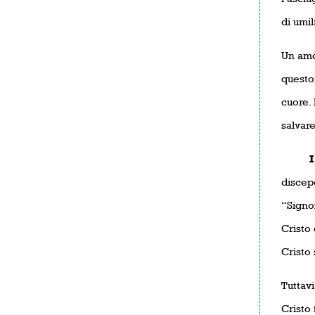
di umil
Un amor
questo 
cuore. 
salvare 
I pec
discepo
“Signor
Cristo
Cristo 
Tuttav
Cristo