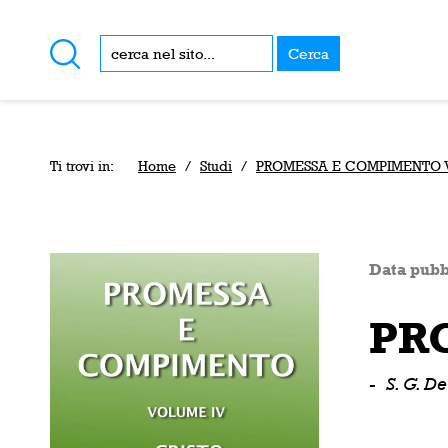
Cerca
Ti trovi in:
Home
/
Studi
/
PROMESSA E COMPIMENTO Vo
Data pubb
PR
-
S. G. D