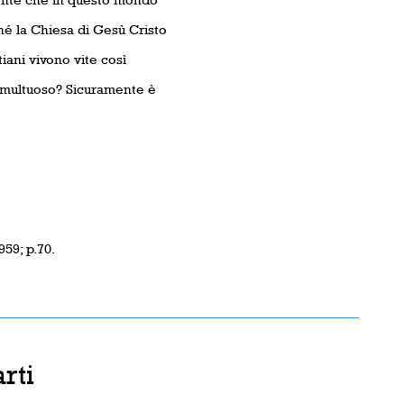
́ la Chiesa di Gesù Cristo
iani vivono vite così
umultuoso? Sicuramente è
59; p.70.
rti