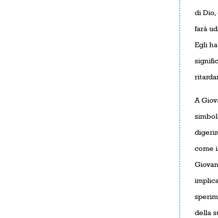
di Dio,
farà u
Egli ha
signifi
ritarda
A Giova
simbolo
digerir
come il
Giovan
implica
sperim
della s