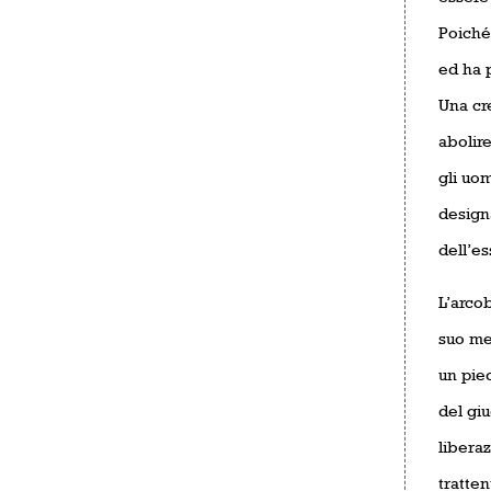
Poiché
ed ha p
Una cre
abolire
gli uo
designa
dell’es
L’arcob
suo mes
un pied
del giu
liberaz
tratten