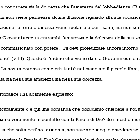
o conoscere sia la dolcezza che l’amarezza dell’obbedienza. Ci 
i non viene permessa alcuna illusione riguardo alla sua vocazione. 
azione, la terra promessa viene reclamata per i santi, ma non sen
 Giovanni accetta entrambi l’amarezza e la dolcezza della sua v
commissionato con potere. “Tu devi profetizzare ancora intorno a
e re” (v. 11). Questo è l’ordine che viene dato a Giovanni come r
 La nostra potenza come cristiani è nel mangiare il piccolo libro, 
a sia nella sua amarezza sia nella sua dolcezza.
orrance l’ha abilmente espresso:
icuramente c’è qui una domanda che dobbiamo chiedere a noi ste
iamo veramente in contatto con la Parola di Dio? Se il nostro m
ualche volta perfino tormenta, non sarebbe meglio chiederci 
angiato la Parola di Dio? Questo capitolo ci dice molto chiara