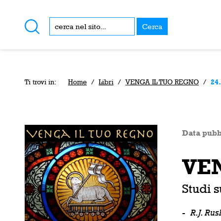
Cerca
Ti trovi in:
Home
/
Libri
/
VENGA IL TUO REGNO
/
24.
Data pubb
VE
Studi 
-
R.J. Ru