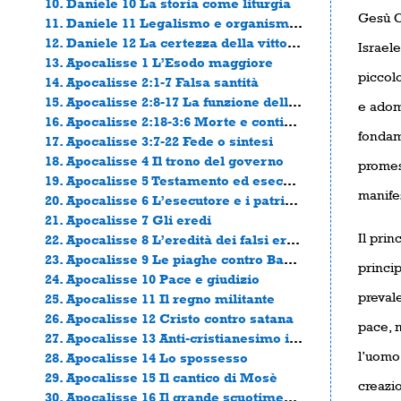
10. Daniele 10 La storia come liturgia
Gesù C
11. Daniele 11 Legalismo e organismo (corpo sociale)
12. Daniele 12 La certezza della vittoria
Israele
13. Apocalisse 1 L’Esodo maggiore
piccolo
14. Apocalisse 2:1-7 Falsa santità
15. Apocalisse 2:8-17 La funzione dello Stato
e adomb
16. Apocalisse 2:18-3:6 Morte e continuità
fondam
17. Apocalisse 3:7-22 Fede o sintesi
18. Apocalisse 4 Il trono del governo
promess
19. Apocalisse 5 Testamento ed esecutore
manifes
20. Apocalisse 6 L’esecutore e i patrimonio
21. Apocalisse 7 Gli eredi
Il prin
22. Apocalisse 8 L’eredità dei falsi eredi
23. Apocalisse 9 Le piaghe contro Babilonia
princip
24. Apocalisse 10 Pace e giudizio
prevale
25. Apocalisse 11 Il regno militante
26. Apocalisse 12 Cristo contro satana
pace, m
27. Apocalisse 13 Anti-cristianesimo in Chiesa e Stato
l’uomo 
28. Apocalisse 14 Lo spossesso
29. Apocalisse 15 Il cantico di Mosè
creazio
30. Apocalisse 16 Il grande scuotimento