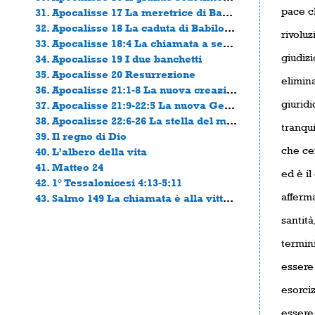
pace c
31. Apocalisse 17 La meretrice di Babilonia
32. Apocalisse 18 La caduta di Babilonia
rivoluz
33. Apocalisse 18:4 La chiamata a separarsi
giudizi
34. Apocalisse 19 I due banchetti
35. Apocalisse 20 Resurrezione
elimina
36. Apocalisse 21:1-8 La nuova creazione
giuridi
37. Apocalisse 21:9-22:5 La nuova Gerusalemme
38. Apocalisse 22:6-26 La stella del mattino
tranqui
39. Il regno di Dio
che cer
40. L’albero della vita
41. Matteo 24
ed è i
42. 1° Tessalonicesi 4:13-5:11
afferma
43. Salmo 149 La chiamata è alla vittoria
santita
termini
essere 
esorciz
essere 