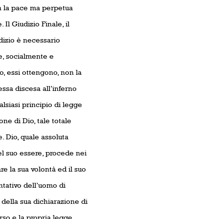
n la pace ma perpetua
Il Giudizio Finale, il
dizio è necessario
te, socialmente e
o, essi ottengono, non la
essa discesa all’inferno
alsiasi principio di legge
one di Dio, tale totale
. Dio, quale assoluta
 del suo essere, procede nei
are la sua volontà ed il suo
entativo dell’uomo di
e della sua dichiarazione di
rso e la propria legge.