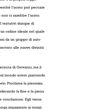
 perché l’uomo può peccare
no non ci sarebbe l’uomo.
I tentativi dunque di
 un ordine ideale nel quale
ssi da un gruppo di auto-
servato alle nuove divinità
persona di Giovanni, ma il
o sul mondo intero piantando
ielo. Proclama la pienezza
siderando la fine e la piena
de conclusione. Egli viene
ivenga impaziente ai tempi