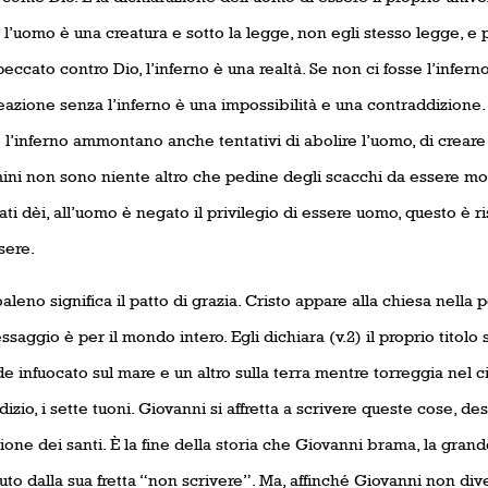
 l’uomo è una creatura e sotto la legge, non egli stesso legge, e
eccato contro Dio, l’inferno è una realtà. Se non ci fosse l’infer
azione senza l’inferno è una impossibilità e una contraddizione. 
 l’inferno ammontano anche tentativi di abolire l’uomo, di creare
mini non sono niente altro che pedine degli scacchi da essere mo
ti dèi, all’uomo è negato il privilegio di essere uomo, questo è ri
sere.
aleno significa il patto di grazia. Cristo appare alla chiesa nella 
saggio è per il mondo intero. Egli dichiara (v.2) il proprio titol
e infuocato sul mare e un altro sulla terra mentre torreggia nel c
dizio, i sette tuoni. Giovanni si affretta a scrivere queste cose, de
ione dei santi. È la fine della storia che Giovanni brama, la gran
uto dalla sua fretta “non scrivere”. Ma, affinché Giovanni non d