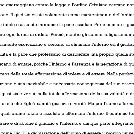
he guerreggiano contro la legge e l’ordine Cristiano cercano no
ione. Il giudizio esiste solamente come mantenimento dell’ordine. 
o totale e assoluto introduce la pace assoluta. Per eliminare il giu
re ogni forma di ordine. Perciò, mentre gli uomini, religiosamen
camente esorcizzano e cercano di eliminare l’inferno ed il giudizi
llità e la pace che professano di desiderare, ma proprio quella st
cano di evitare, poiché l’inferno è l’assenza e la negazione di qu
l caos della totale affermazione di volere e di essere. Nella perfezi
zione è una inevitabile e necessaria conseguenza del suo essere
̀, giustizia e verità, nella totale affermazione della sua volontà e
 di ciò che Egli è: santità giustizia e verità. Ma per l’uomo afferm
quali ordine totale e assoluto è affermare l’inferno. Il continuo t
zare e di abolire il giudizio e l’inferno, è dunque parte integrant
come Dio. È la dichiarazione dell’uomo di essere il proprio unive