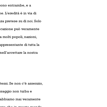
sono entrambe, e a
L’eredità è in via di
za pretese su di noi. Solo
ocazione può veramente
 molti popoli, nazioni,
appresentante di tutta la
nell’accettare la nostra
ssi. Se non c’è assenzio,
essaggio non turba e
se abbiamo mai veramente
mente che in questo mondo