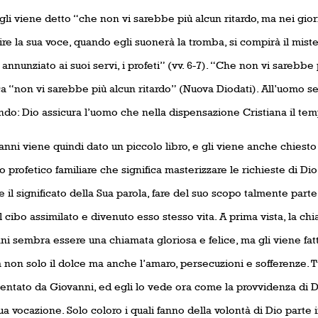
 gli viene detto “che non vi sarebbe più alcun ritardo, ma nei gior
dire la sua voce, quando egli suonerà la tromba, si compirà il mis
 annunziato ai suoi servi, i profeti” (vv. 6-7). “Che non vi sarebbe
ca “non vi sarebbe più alcun ritardo” (Nuova Diodati). All’uomo 
ndo: Dio assicura l’uomo che nella dispensazione Cristiana il temp
nni viene quindi dato un piccolo libro, e gli viene anche chiesto
 profetico familiare che significa masterizzare le richieste di Dio 
e il significato della Sua parola, fare del suo scopo talmente parte
 cibo assimilato e divenuto esso stesso vita. A prima vista, la ch
ni sembra essere una chiamata gloriosa e felice, ma gli viene f
 non solo il dolce ma anche l’amaro, persecuzioni e sofferenze. Tut
entato da Giovanni, ed egli lo vede ora come la provvidenza di D
ua vocazione. Solo coloro i quali fanno della volontà di Dio parte 