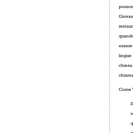
posson
Giovann
restaur
quando
essere 
lingue 
chiesa.
chiamat
Come T
S
s
q
m