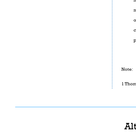
n
o
c
p
Note:
1 Thom
Al