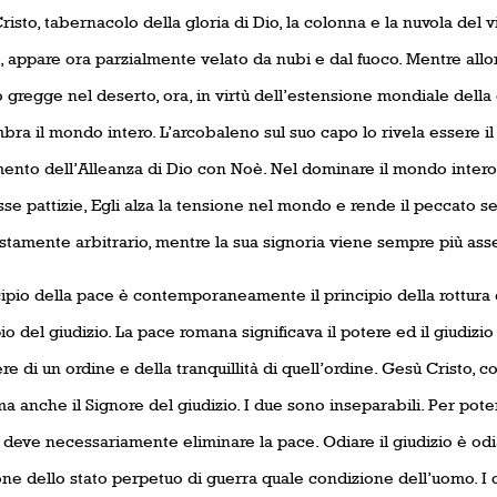
risto, tabernacolo della gloria di Dio, la colonna e la nuvola del 
, appare ora parzialmente velato da nubi e dal fuoco. Mentre all
 gregge nel deserto, ora, in virtù dell’estensione mondiale della
ra il mondo intero. L’arcobaleno sul suo capo lo rivela essere il 
ento dell’Alleanza di Dio con Noè. Nel dominare il mondo intero 
e pattizie, Egli alza la tensione nel mondo e rende il peccato sem
tamente arbitrario, mentre la sua signoria viene sempre più asse
cipio della pace è contemporaneamente il principio della rottura d
io del giudizio. La pace romana significava il potere ed il giudizio 
re di un ordine e della tranquillità di quell’ordine. Gesù Cristo, cos
a anche il Signore del giudizio. I due sono inseparabili. Per poter
deve necessariamente eliminare la pace. Odiare il giudizio è odia
ne dello stato perpetuo di guerra quale condizione dell’uomo. I 