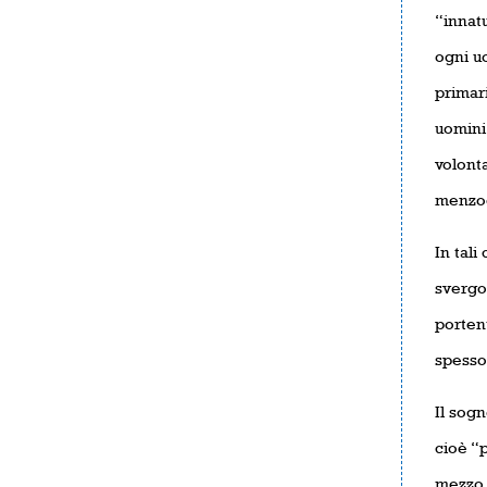
“innatu
ogni uo
primari
uomini 
volont
menzog
In tali
svergo
portent
spesso 
Il sog
cioè “
mezzo a