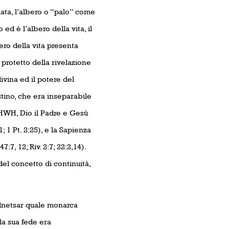
mata, l’albero o “palo” come
d è l’albero della vita, il
ero della vita presenta
 protetto della rivelazione
divina ed il potere del
stino, che era inseparabile
YHWH, Dio il Padre e Gesù
1; 1 Pt. 2:25), e la Sapienza
7:7, 12; Riv. 2:7; 22:2,14).
l concetto di continuità,
dnetsar quale monarca
 la sua fede era