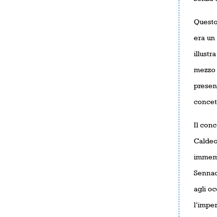
Questo
era un
illustr
mezzo d
present
concet
Il conc
Caldeo
immemo
Sennach
agli oc
l’imper