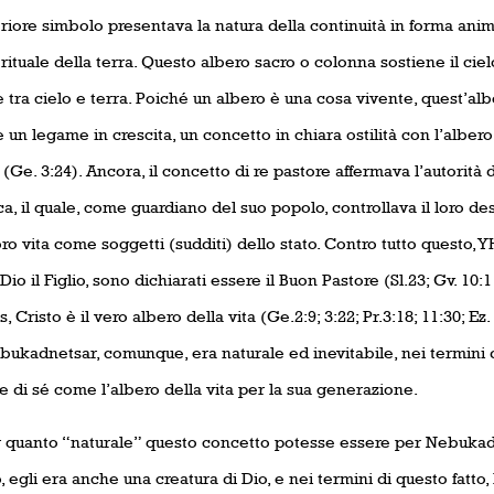
riore simbolo presentava la natura della continuità in forma ani
rituale della terra. Questo albero sacro o colonna sostiene il cielo e
tra cielo e terra. Poiché un albero è una cosa vivente, quest’alb
un legame in crescita, un concetto in chiara ostilità con l’albero
 (Ge. 3:24). Ancora, il concetto di re pastore affermava l’autorità 
, il quale, come guardiano del suo popolo, controllava il loro de
oro vita come soggetti (sudditi) dello stato. Contro tutto questo, 
 Dio il Figlio, sono dichiarati essere il Buon Pastore (Sl.23; Gv. 10:1
, Cristo è il vero albero della vita (Ge.2:9; 3:22; Pr.3:18; 11:30; Ez. 4
ukadnetsar, comunque, era naturale ed inevitabile, nei termini de
 di sé come l’albero della vita per la sua generazione.
 quanto “naturale” questo concetto potesse essere per Nebuka
 egli era anche una creatura di Dio, e nei termini di questo fatto,