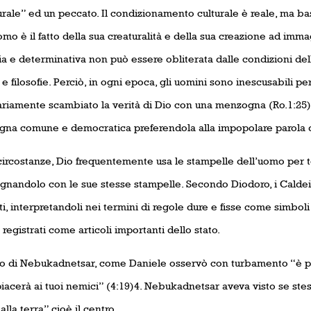
rale” ed un peccato. Il condizionamento culturale è reale, ma bas
mo è il fatto della sua creaturalità e della sua creazione ad imma
a e determinativa non può essere obliterata dalle condizioni della
e filosofie. Perciò, in ogni epoca, gli uomini sono inescusabili p
ariamente scambiato la verità di Dio con una menzogna (Ro.1:25) 
na comune e democratica preferendola alla impopolare parola d
 circostanze, Dio frequentemente usa le stampelle dell’uomo per t
gnandolo con le sue stesse stampelle. Secondo Diodoro, i Calde
i, interpretandoli nei termini di regole dure e fisse come simboli 
registrati come articoli importanti dello stato.
no di Nebukadnetsar, come Daniele osservò con turbamento “è pe
piacerà ai tuoi nemici” (4:19)4. Nebukadnetsar aveva visto se st
lla terra” cioè il centro