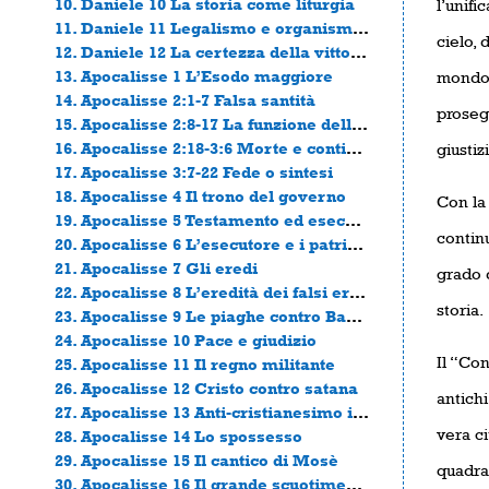
10. Daniele 10 La storia come liturgia
l’unifi
11. Daniele 11 Legalismo e organismo (corpo sociale)
cielo, 
12. Daniele 12 La certezza della vittoria
13. Apocalisse 1 L’Esodo maggiore
mondo. 
14. Apocalisse 2:1-7 Falsa santità
prosegu
15. Apocalisse 2:8-17 La funzione dello Stato
16. Apocalisse 2:18-3:6 Morte e continuità
giustiz
17. Apocalisse 3:7-22 Fede o sintesi
18. Apocalisse 4 Il trono del governo
Con la 
19. Apocalisse 5 Testamento ed esecutore
continu
20. Apocalisse 6 L’esecutore e i patrimonio
21. Apocalisse 7 Gli eredi
grado d
22. Apocalisse 8 L’eredità dei falsi eredi
storia.
23. Apocalisse 9 Le piaghe contro Babilonia
24. Apocalisse 10 Pace e giudizio
Il “Con
25. Apocalisse 11 Il regno militante
26. Apocalisse 12 Cristo contro satana
antichi
27. Apocalisse 13 Anti-cristianesimo in Chiesa e Stato
vera ci
28. Apocalisse 14 Lo spossesso
29. Apocalisse 15 Il cantico di Mosè
quadra
30. Apocalisse 16 Il grande scuotimento