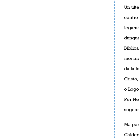
Un ulte
centro 
legame 
dunque 
Biblica
monarca
dalla l
Cristo,
o Logos
Per Neb
sognare
Ma per
Caldeo,