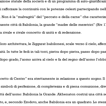
cazione statale della società e di un programma di auto-giustificaz
di rafforzare la continuità con le potenze celesti partecipando ne
Non è la “malvagità” del “peccato e della carne” che caratterizzo
ente città di Babilonia, la grande “madre delle meretrici” (Riv. 17
ia rivale e rivale concetto di unità e di redenzione.
loro architettura, le Ziggurat babilonesi, scale verso il cielo, aff
ità. In tutte le fedi in tali torri, pietra dopo pietra, passo dopo p
opo grado, l’uomo arriva al cielo e fa del regno dell’uomo l’obbiet
cetto di Centro” era strettamente in relazione a questo sogno. Il 
 simboli di perfezione, di completezza e di piena comunione, dive
ttà dell’uomo: Babilonia la Grande. Akhenaton costruì una città
to, e, secondo Erodoto, anche Babilonia era un quadrato. Lo ste