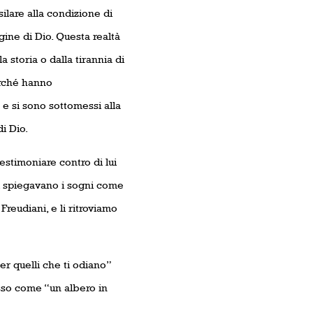
ilare alla condizione di
gine di Dio. Questa realtà
 storia o dalla tirannia di
erché hanno
e si sono sottomessi alla
i Dio.
estimoniare contro di lui
i spiegavano i sogni come
Freudiani, e li ritroviamo
r quelli che ti odiano”
esso come “un albero in