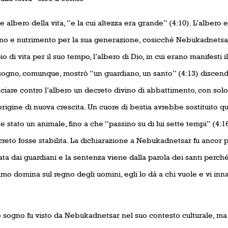
 e albero della vita, “e la cui altezza era grande” (4:10). L’albero e
no e nutrimento per la sua generazione, cosicché Nebukadnetsar
io di vita per il suo tempo, l’albero di Dio, in cui erano manifesti 
 sogno, comunque, mostrò “un guardiano, un santo” (4:13) discend
ciare contro l’albero un decreto divino di abbattimento, con solo
igine di nuova crescita. Un cuore di bestia avrebbe sostituito que
 stato un animale, fino a che “passino su di lui sette tempi” (4:16
reto fosse stabilita. La dichiarazione a Nebukadnetsar fu ancor piu
ta dai guardiani e la sentenza viene dalla parola dei santi perche
simo domina sul regno degli uomini, egli lo dà a chi vuole e vi inn
sogno fu visto da Nebukadnetsar nel suo contesto culturale, ma il