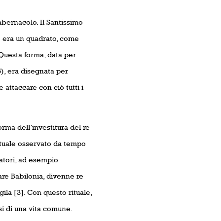
bernacolo. Il Santissimo
o era un quadrato, come
 Questa forma, data per
5), era disegnata per
attaccare con ciò tutti i
rma dell’investitura del re
ituale osservato da tempo
atori, ad esempio
are Babilonia, divenne re
ila [3]. Con questo rituale,
si di una vita comune.