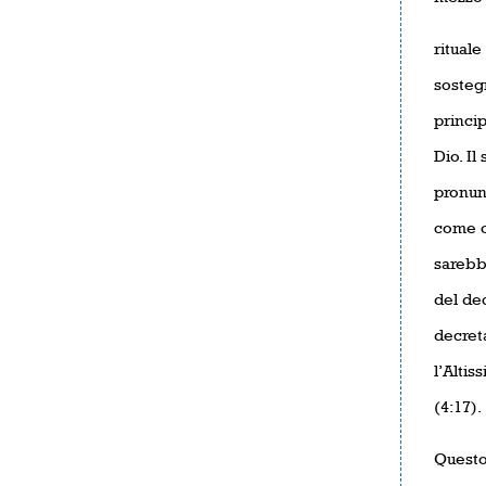
rituale
sosteg
princip
Dio. Il
pronun
come or
sarebbe
del dec
decreta
l’Altis
(4:17).
Questo 