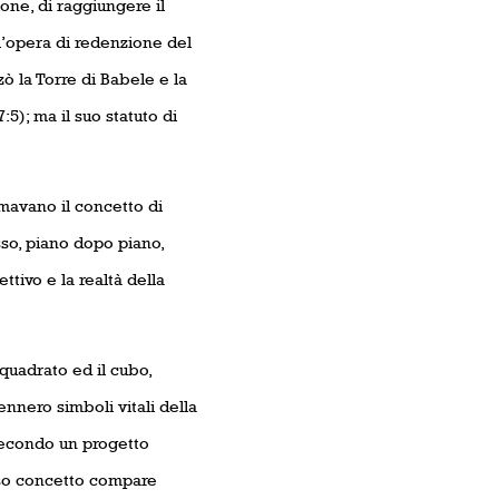
ione, di raggiungere il
ll’opera di redenzione del
̀ la Torre di Babele e la
:5); ma il suo statuto di
ermavano il concetto di
asso, piano dopo piano,
tivo e la realtà della
quadrato ed il cubo,
nnero simboli vitali della
 secondo un progetto
sso concetto compare