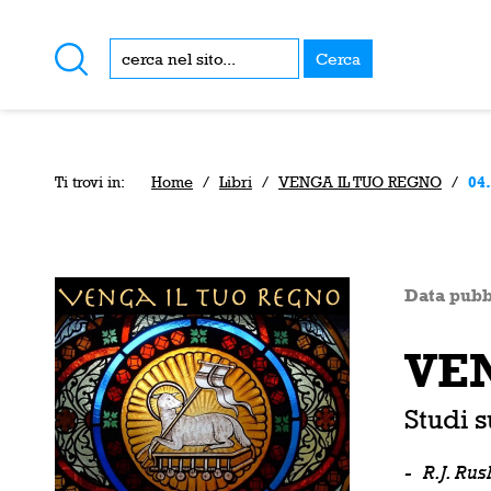
Cerca
Ti trovi in:
Home
/
Libri
/
VENGA IL TUO REGNO
/
04.
Data pubb
VE
Studi 
-
R.J. Ru