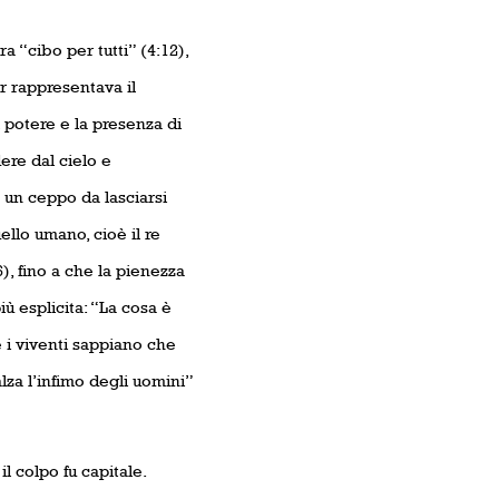
ra “cibo per tutti” (4:12),
 rappresentava il
il potere e la presenza di
ere dal cielo e
 un ceppo da lasciarsi
llo umano, cioè il re
), fino a che la pienezza
̀ esplicita: “La cosa è
́ i viventi sappiano che
alza l’infimo degli uomini”
 colpo fu capitale.