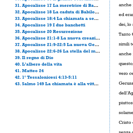
anche n
31. Apocalisse 17 La meretrice di Babilonia
32. Apocalisse 18 La caduta di Babilonia
ed eran
33. Apocalisse 18:4 La chiamata a separarsi
dei, lo
34. Apocalisse 19 I due banchetti
35. Apocalisse 20 Resurrezione
Tanto 
36. Apocalisse 21:1-8 La nuova creazione
simili 
37. Apocalisse 21:9-22:5 La nuova Gerusalemme
38. Apocalisse 22:6-26 La stella del mattino
anche i
39. Il regno di Dio
questo,
40. L’albero della vita
41. Matteo 24
vero ce
42. 1° Tessalonicesi 4:13-5:11
Gerusal
43. Salmo 149 La chiamata è alla vittoria
dell’Ag
piuttos
solame
Cristo 
senza 