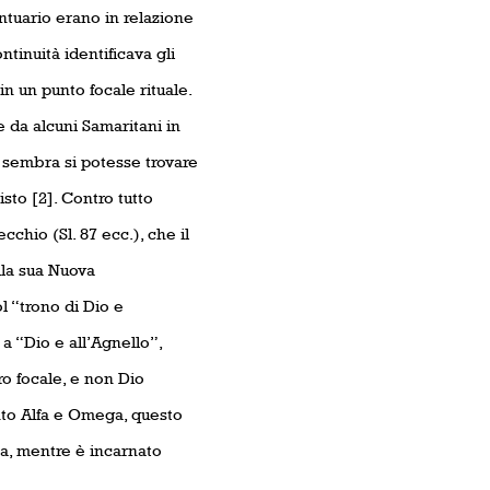
Santuario erano in relazione
tinuità identificava gli
in un punto focale rituale.
da alcuni Samaritani in
e sembra si potesse trovare
sto [2]. Contro tutto
chio (Sl. 87 ecc.), che il
ella sua Nuova
l “trono di Dio e
a “Dio e all’Agnello”,
tro focale, e non Dio
nto Alfa e Omega, questo
a, mentre è incarnato