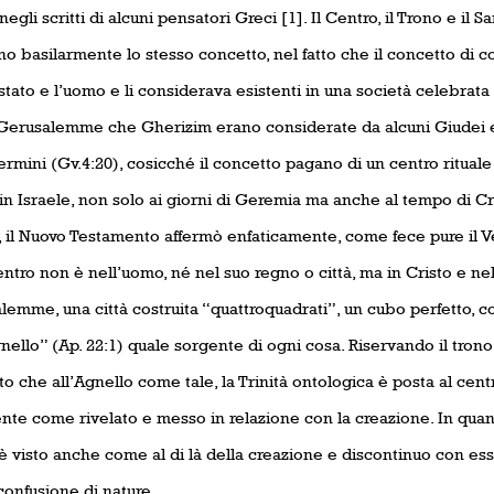
egli scritti di alcuni pensatori Greci [1]. Il Centro, il Trono e il 
o basilarmente lo stesso concetto, nel fatto che il concetto di con
 stato e l’uomo e li considerava esistenti in una società celebrata 
Gerusalemme che Gherizim erano considerate da alcuni Giudei e 
termini (Gv.4:20), cosicché il concetto pagano di un centro ritual
n Israele, non solo ai giorni di Geremia ma anche al tempo di Cri
 il Nuovo Testamento affermò enfaticamente, come fece pure il Vec
ntro non è nell’uomo, né nel suo regno o città, ma in Cristo e n
emme, una città costruita “quattroquadrati”, un cubo perfetto, co
nello” (Ap. 22:1) quale sorgente di ogni cosa. Riservando il trono 
to che all’Agnello come tale, la Trinità ontologica è posta al cen
nte come rivelato e messo in relazione con la creazione. In qua
è visto anche come al di là della creazione e discontinuo con ess
confusione di nature.