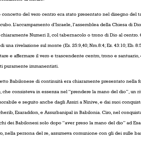
 concetto del vero centro era stato presentato nel disegno del ta
 cubo. L’accampamento d’Israele, l’assemblea della Chiesa di Di
a chiaramente Numeri 2, col tabernacolo o trono di Dio al centro.
i una rivelazione sul monte (Es. 25:9,40; Nm.8:4; Ez. 43:10; Eb. 8:
are e affermare il vero e trascendente centro, trono e santuario, e 
ti puramente immanentisti.
etto Babilonese di continuità era chiaramente presentato nella fo
, che consisteva in essenza nel “prendere la mano del dio”, un r
rabile e seguito anche dagli Assiri a Ninive, e dai suoi conquist
erib, Esaraddon, e Assurbanipal in Babilonia. Ciro, nel conquist
chi dei Babilonesi solo dopo “aver preso la mano del dio” ad Esag
o, nella persona del re, assumeva comunione con gli dei sulle ba