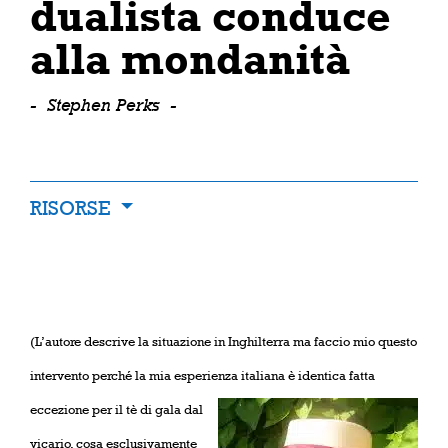
dualista conduce
alla mondanità
-
Stephen Perks
-
RISORSE
(L’autore descrive la situazione in Inghilterra ma faccio mio questo
intervento perché la mia esperienza italiana è identica fatta
eccezione
per il tè di gala dal
vicario, cosa esclusivamente