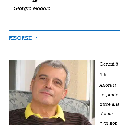
-
Giorgio Modolo
-
RISORSE
Genesi 3:
4-5
Allora il
serpente
disse alla
donna:
“Voi non