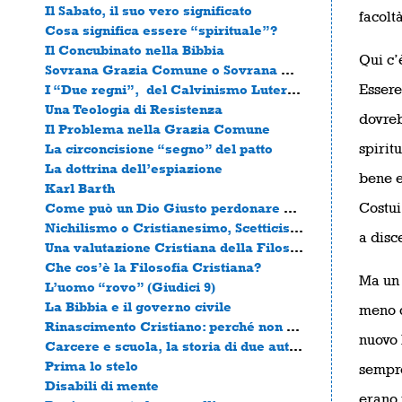
Il Sabato, il suo vero significato
facolt
Cosa significa essere “spirituale”?
Il Concubinato nella Bibbia
Qui c’
Sovrana Grazia Comune o Sovrana Grazia Particolare?
Essere
I “Due regni”, del Calvinismo Luteranizzato, Tradimento della Tradizione Riformata?
Una Teologia di Resistenza
dovreb
Il Problema nella Grazia Comune
spirit
La circoncisione “segno” del patto
La dottrina dell’espiazione
bene e 
Karl Barth
Costui
Come può un Dio Giusto perdonare un uomo peccatore?
Nichilismo o Cristianesimo, Scetticismo o Rivelazione
a disc
Una valutazione Cristiana della Filosofia Moderna
Che cos’è la Filosofia Cristiana?
Ma un 
L’uomo “rovo” (Giudici 9)
La Bibbia e il governo civile
meno c
Rinascimento Cristiano: perché non c’è mai stata una Riforma.
nuovo 
Carcere e scuola, la storia di due autobus
Prima lo stelo
sempre
Disabili di mente
erano 