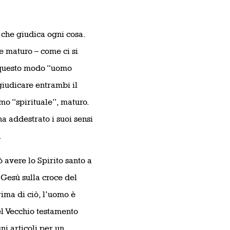
 che giudica ogni cosa.
e maturo – come ci si
n questo modo “uomo
iudicare entrambi il
mo “spirituale”, maturo.
ha addestrato i suoi sensi
.
 avere lo Spirito santo a
 Gesù sulla croce del
rima di ciò, l’uomo è
del Vecchio testamento
ni articoli per un