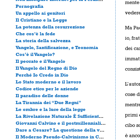
mente 
Pornografia
vedere
Un appello ai genitori
Il Cristiano e la Legge
La potenza della resurrezione
Ma Pao
Che cos’è la fede
io, fr
La storia della salvezza
Vangelo, Santificazione, e Teonomia
dei ca
Cos’è il Vangelo?
immatu
Il peccato e il Vangelo
Il Vangelo del Regno di Dio
consis
Perché Io Credo in Dio
Lo Stato moderno e il lavoro
L’auto
Codice etico per le aziende
cose d
Il paradiso delle donne
La Tirannia dei “Due Regni”
mentre
Le ombre e la luce della legge
primi 
La Rivelazione Naturale È Sufficiente per Governare la Cultura? [1]
Giovanni Calvino e il postmillennialismo
cibo s
Dare a Cesare? La questione della vera sovranità
è anco
Il Moderno Pseudo-Calvinismo in Contemplazione del Proprio Ombelico.