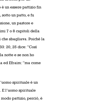
è un essere pattizio fin
 sotto un patto, e fu
ssione, un pastore e
mi 7 o 8 capitoli della
i che sbagliava. Poiché la
3: 20, 25 dice: “Così
 la notte e se non ho
da ed Efraim: “ma come
l’uomo spirituale è un
. E l’uomo spirituale
 modo pattizio, perciò, è