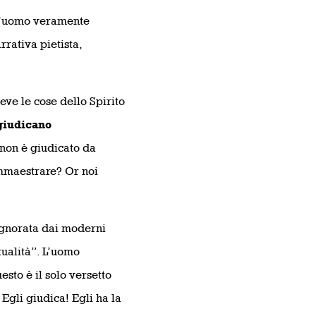
e l’uomo veramente
rrativa pietista,
eve le cose dello Spirito
giudicano
non è giudicato da
ammaestrare? Or noi
gnorata dai moderni
tualità”. L’uomo
sto è il solo versetto
Egli giudica! Egli ha la