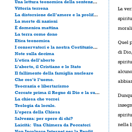
Una lettura teonomica della sentenza di Salomone
Vittoria terrena
La ver
La distorsione dell’amore e la proliferazione del male nella società occidentale
spirit
La morte di nazioni
È domenica mattina
morali
La terra come dono
Etica teonomica
Quel p
I conservatori e la nostra Costituzione queer
di Dio
Note sulla decima
L’etica dell’aborto
spirit
L’aborto, il Cristiano e lo Stato
alcuno
Il fallimento della famiglia nucleare
Che cos’è l’uomo.
abbiam
Teocrazia e libertarismo
Cercate prima il Regno di Dio e la sua Giustizia
Dunque
La chiesa che vorrei
insegn
Teologia da loculo.
L’opera della Chiesa
spirit
Salvezza: per opere di chi?
nella 
Laicità: Una Chimera da Peccatori
Non Incolpare Internet per la Perdita di Religione