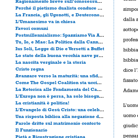
Ragionamento breve sull’omosessualità
Perché il pietismo dualista conduce alla mondanità
simpos
La Francia, gli Ugonotti, e Deuteronomio 28
dalla s
L’Umanesimo va in chiesa
Favori comuni
sottop
Postmillennialismo: Spazziamo Via Alcuni Malintesi
profes
Tu, Io, e Mao: La Politica dalla Canna del Fucile
Ius Soli, Legge di Dio e Versetti a Buffet
bibbia
Lo stato della buona vecchia nave presbiteriana
bibbia
La nascita verginale e la storia
Cristo regna
dice l’
Avanzare verso la maturità: una sfida ai cristiani
fissat
Come The Gospel Coalition sta uccidendo il Vangelo con la “Giustizia Sociale”
La Retorica alle Fondamenta del Capitalismo, e l’Etica alle Fondamenta di quella Retorica
Adamo 
L’Europa non è persa, ha solo bisogno della cosa vera
La cristianità è politica!
L’uomo
L’Evangelo di Gesù Cristo: una celebrazione monca.
uomo d
Una risposta biblica alla negazione di John Piper del diritto di portare armi
Parole dritte sul matrimonio contorto
giudic
Il Funzionario
pensa
Pietà e Ricostruzione cristiana