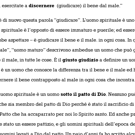
à esercitate a
discernere
(giudicare) il bene dal male.”
è di nuovo questa parola “giudicare”. L’uomo spirituale è uno
 spirituale è l’opposto di essere immaturo e puerile; ed esser
be aspettare – è giudicare il bene e il male. in ogni cosa. I
uale”, “uomo maturo” descrivono ambedue un uomo che può g
il male, in tutte le cose. È il
giusto giudizio
a definire un uo
 è un uomo che conosce la differenza tra il bene e il male ed 
ernere il bene contrapposto al male in ogni cosa che incontra
uomo spirituale è un uomo
sotto il patto di Dio
. Nessuno può
he sia membro del patto di Dio perché è stato il sacrificio di
Patto che ha accaparrato per noi lo Spirito santo. Ed anche p
 stato un essere pattizio, e gli uomini spirituali dell’epoca 
uomini legati a Dio dal patto. Un paio d’anni fa ho scritto alcu