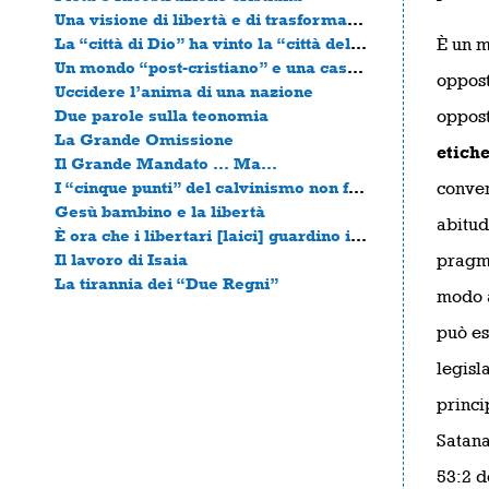
Una visione di libertà e di trasformazione del mondo
La “città di Dio” ha vinto la “città dell’uomo”.
È un m
Un mondo “post-cristiano” e una casa “post-mamma”.
oppost
Uccidere l’anima di una nazione
Due parole sulla teonomia
oppost
La Grande Omissione
etich
Il Grande Mandato … Ma…
I “cinque punti” del calvinismo non fanno di uno un riformato.
conven
Gesù bambino e la libertà
abitud
È ora che i libertari [laici] guardino in faccia la verità
Il lavoro di Isaia
pragma
La tirannia dei “Due Regni”
modo a
può es
legisl
princi
Satana
53:2 d