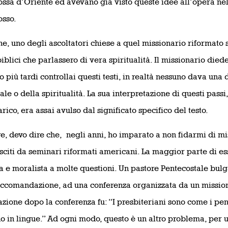
ssa d’Oriente ed avevano già visto queste idee all’opera ne
sso.
ine, uno degli ascoltatori chiese a quel missionario riformato 
biblici che parlassero di vera spiritualità. Il missionario died
 più tardi controllai questi testi, in realtà nessuno dava una
uale o della spiritualità. La sua interpretazione di questi passi
ico, era assai avulso dal significato specifico del testo.
re, devo dire che,
negli anni, ho imparato a non fidarmi di mi
sciti da seminari riformati americani. La maggior parte di es
ta e moralista a molte questioni. Un pastore Pentecostale bulg
ccomandazione, ad una conferenza organizzata da un mission
azione dopo la conferenza fu: “I presbiteriani sono come i pen
o in lingue.” Ad ogni modo, questo è un altro problema, per un