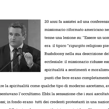
20 anni fa assistei ad una conferenz
missionario riformato americano nel
tenne una lezione su: “Essere un uom
era
il tipico “rigurgito religioso pie
Rushdoony nella sua descrizione de
ecclesiale: il missionario ridusse e
spiritualità a sentimenti e moralism
punti che fece erano completamente 
re la spiritualità come qualche tipo di moderno ascetismo, a
sentavano l’occultismo. Ebbi la sensazione che i suoi ascoltato
ssi; in fondo erano
tutti dei credenti protestanti in una nazi