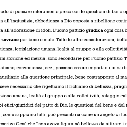
odo di pensare interamente preso con le questioni di bene op
a all’ingiustizia, obbedienza a Dio opposta a ribellione cont
a all’adorazione di idoli. L’uomo pattizio
giudica
ogni cosa 
e sovrane
per bene e male. Tutte le altre considerazioni, bel
ienza, legislazione umana, lealtà al gruppo o alla collettività
ini storiche ed inerzia, sono secondarie per l’uomo pattizio. T
tismo, convenienza, ecc., possono essere importanti in partico
usiliario alla questione principale, bene contrapposto al male
sere necessario che rigettiamo il richiamo di bellezza, prag
azione umana, lealtà al gruppo o alla collettività, retaggio cul
pi etici/giuridici del patto di Dio, le questioni del bene e del
, come sappiamo tutti, può presentarsi come un angelo di luce
escrive Gesù che “non aveva figura né bellezza da attirare i n