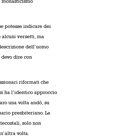
l monasticismo
se potesse indicare dei
e alcuni versetti, ma
 descrizione dell’uomo
, devo dire con
ssionari riformati che
si ha l’identico approccio
aro una volta andò, su
ario presbiteriano. La
tecostali, solo non
’altra volta.