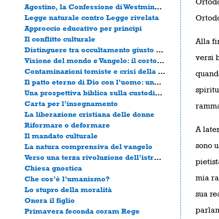
Ortodo
Agostino, la Confessione di Westminster e il problema dell’equità generale
Legge naturale contro Legge rivelata
Ortodo
Approccio educativo per principi
Il conflitto culturale
Alla f
Distinguere tra occultamento giusto e inganno malvagio
versi 
Visione del mondo e Vangelo: il cortocircuito della civiltà cristiana
Contaminazioni tomiste e crisi della civiltà occidentale
quando
Il patto eterno di Dio con l’uomo: una sola alleanza, una sola legge
spirit
Una prospettiva biblica sulla custodia ambientale
Carta per l’insegnamento
rammar
La liberazione cristiana delle donne
Riformare o deformare
A late
Il mandato culturale
sono u
La natura comprensiva del vangelo
Verso una terza rivoluzione dell’istruzione
pietis
Chiesa gnostica
mia ra
Che cos’è l’umanismo?
Lo stupro della moralità
sua re
Onora il figlio
parlan
Primavera feconda coram Rege