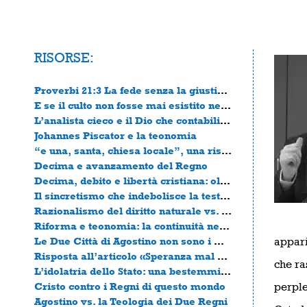
RISORSE:
Proverbi 21:3 La fede senza la giustizia è morta
E se il culto non fosse mai esistito nella chiesa primitiva?
L’analista cieco e il Dio che contabilizza
Johannes Piscator e la teonomia
“e una, santa, chiesa locale”, una risposta alla valutazione del pastore Paolo Castellina
Decima e avanzamento del Regno
Decima, debito e libertà cristiana: oltre la diagnosi
Il sincretismo che indebolisce la testimonianza della Chiesa
Razionalismo del diritto naturale vs. Legge divina rivelata
Riforma e teonomia: la continuità necessaria
Le Due Città di Agostino non sono i Due Regni di Horton
appari
Risposta all’articolo «Speranza mal riposta: l’errore del nazionalismo cristiano»
che ra
L’idolatria dello Stato: una bestemmia travestita da filosofia
Cristo contro i Regni di questo mondo
perple
Agostino vs. la Teologia dei Due Regni