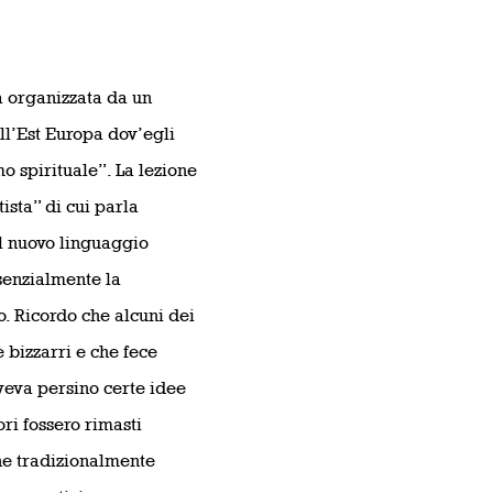
a organizzata da un
l’Est Europa dov’egli
o spirituale”. La lezione
tista” di cui parla
l nuovo linguaggio
ssenzialmente la
o. Ricordo che alcuni dei
bizzarri e che fece
veva persino certe idee
ri fossero rimasti
one tradizionalmente