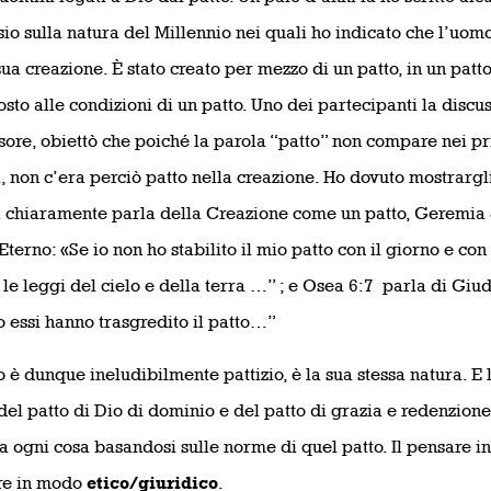
io sulla natura del Millennio nei quali ho indicato che l’uomo 
ua creazione. È stato creato per mezzo di un patto, in un patto,
osto alle condizioni di un patto. Uno dei partecipanti la discu
sore, obiettò che poiché la parola “patto” non compare nei pri
, non c’era perciò patto nella creazione. Ho dovuto mostrargl
 chiaramente parla della Creazione come un patto, Geremia 3
Eterno: «Se io non ho stabilito il mio patto con il giorno e con
o le leggi del cielo e della terra …” ; e Osea 6:7
parla di Giu
essi hanno trasgredito il patto…”
 è dunque ineludibilmente pattizio, è la sua stessa natura. E 
el patto di Dio di dominio e del patto di grazia e redenzione
a ogni cosa basandosi sulle norme di quel patto. Il pensare in
re in modo
etico/giuridico
.