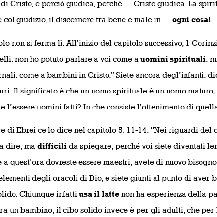
di Cristo, e perciò giudica, perché … Cristo giudica. La spirit
 col giudizio, il discernere tra bene e male in …
ogni cosa!
lo non si ferma lì. All’inizio del capitolo successivo, 1 Corinzi
atelli, non ho potuto parlare a voi come a
uomini spirituali
, m
rnali, come a bambini in Cristo.” Siete ancora degl’infanti, d
ri. Il significato è che un uomo spirituale è un uomo maturo, 
te l’essere uomini fatti? In che consiste l’ottenimento di quel
re di Ebrei ce lo dice nel capitolo 5: 11-14: “Nei riguardi d
a dire, ma
difficili
da spiegare, perché voi siete diventati lent
 a quest’ora dovreste essere maestri, avete di nuovo bisogno 
elementi degli oracoli di Dio, e siete giunti al punto di aver b
olido. Chiunque infatti
usa il latte
non ha esperienza della par
ra un bambino; il cibo solido invece è per gli adulti, che per