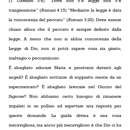
(1
Giovanni
3:4). “Dove non c’è legge non c’è
trasgressione” (
Romani
4:15) “Mediante la legge è data
la conoscenza del peccato” (
Romani
3:20). Deve essere
chiaro allora che il peccato è sempre definito dalla
legge. A meno che non si abbia conoscenza della
Legge di Dio, non si potrà sapere cosa sia giusto,
malvagio o peccaminoso.
È sbagliato adorare Maria e prostrarsi davanti agli
angeli? È sbagliato sottrarre di soppiatto merce da un
supermercato? È sbagliato lavorare nel Giorno del
Signore? Non abbiamo certo bisogno di rimanere
impalati in un pollaio ad aspettare una risposta per
queste domande. La guida divina è una cosa
meravigliosa, ma ancor più meraviglioso è che Dio ci ha