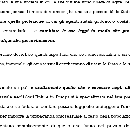
ato in una società in cui le sue vittime sono libere di agire. Pe
ione, senza il timore di ritorsioni, ha una sola possibilità: lo Stat
rne quella protezione di cui gli agenti statali godono, o
costit
: controllarlo – e
cambiare le sue leggi in modo che prot
li, malvagie inclinazioni.
ertario dovrebbe quindi aspettarsi che se l’omosessualità è u
so, immorale, gli omosessuali cercheranno di usare lo Stato e le 
vinate un po’:
è esattamente quello che è successo negli ul
uale negli Stati Uniti e in Europa si è specializzata nel fare pres
 statale sia federale, per fare passare leggi che proteggono l’om
per imporre la propaganda omosessuale al resto della popolazio
entano semplicemente di quello che fanno nel privato del