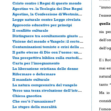
Cristo contro i Regni di questo mondo
“immor
Agostino vs. la Teologia dei Due Regni
Agostino, la Confessione di Westminster e il problema dell’equità generale
l’esse
Legge naturale contro Legge rivelata
quella
Approccio educativo per principi
Il conflitto culturale
sia pe
Distinguere tra occultamento giusto e inganno malvagio
dell’
Visione del mondo e Vangelo: il cortocircuito della civiltà cristiana
Contaminazioni tomiste e crisi della civiltà occidentale
dell’og
Il patto eterno di Dio con l’uomo: una sola alleanza, una sola legge
Una prospettiva biblica sulla custodia ambientale
E i Ro
Carta per l’insegnamento
mai es
La liberazione cristiana delle donne
Riformare o deformare
natura
Il mandato culturale
tanto
“
La natura comprensiva del vangelo
Verso una terza rivoluzione dell’istruzione
Ma io 
Chiesa gnostica
consid
Che cos’è l’umanismo?
Lo stupro della moralità
l’omos