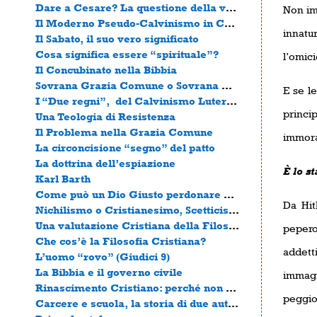
Dare a Cesare? La questione della vera sovranità
Non im
Il Moderno Pseudo-Calvinismo in Contemplazione del Proprio Ombelico.
innatu
Il Sabato, il suo vero significato
Cosa significa essere “spirituale”?
l’omici
Il Concubinato nella Bibbia
Sovrana Grazia Comune o Sovrana Grazia Particolare?
E se le
I “Due regni”, del Calvinismo Luteranizzato, Tradimento della Tradizione Riformata?
princi
Una Teologia di Resistenza
Il Problema nella Grazia Comune
immoral
La circoncisione “segno” del patto
La dottrina dell’espiazione
È lo st
Karl Barth
Come può un Dio Giusto perdonare un uomo peccatore?
Da Hit
Nichilismo o Cristianesimo, Scetticismo o Rivelazione
Una valutazione Cristiana della Filosofia Moderna
pepero
Che cos’è la Filosofia Cristiana?
addetti
L’uomo “rovo” (Giudici 9)
La Bibbia e il governo civile
immagin
Rinascimento Cristiano: perché non c’è mai stata una Riforma.
peggio
Carcere e scuola, la storia di due autobus