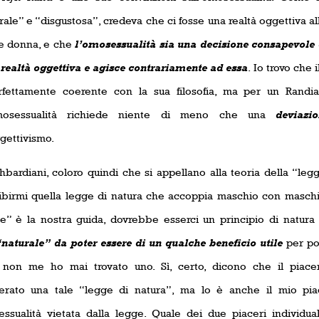
ale” e “disgustosa”, credeva che ci fosse una realtà oggettiva a
re donna, e che
l’omosessualità sia una decisione consapevole d
 realtà oggettiva e agisce contrariamente ad essa
. Io trovo che 
rfettamente coerente con la sua filosofia, ma per un Randia
omosessualità richiede niente di meno che una
deviaz
gettivismo.
thbardiani, coloro quindi che si appellano alla teoria della “le
ibirmi quella legge di natura che accoppia maschio con maschio
le” è la nostra guida, dovrebbe esserci un principio di natura
naturale” da poter essere di un qualche beneficio utile
per po
non me ho mai trovato uno. Sì, certo, dicono che il piacer
erato una tale “legge di natura”, ma lo è anche il mio pia
essualità vietata dalla legge. Quale dei due piaceri individu