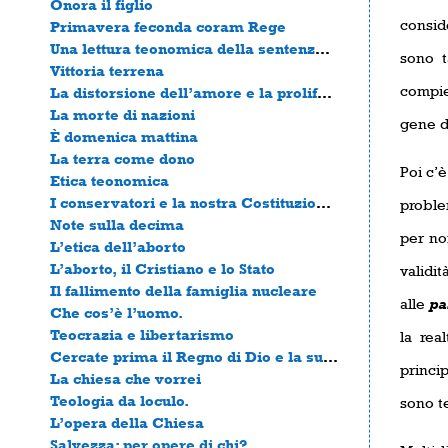
Onora il figlio
conside
Primavera feconda coram Rege
Una lettura teonomica della sentenza di Salomone
sono t
Vittoria terrena
compie
La distorsione dell’amore e la proliferazione del male nella società occidentale
La morte di nazioni
gene de
È domenica mattina
La terra come dono
Poi c’è
Etica teonomica
I conservatori e la nostra Costituzione queer
problem
Note sulla decima
per no
L’etica dell’aborto
L’aborto, il Cristiano e lo Stato
validi
Il fallimento della famiglia nucleare
alle
pa
Che cos’è l’uomo.
Teocrazia e libertarismo
la rea
Cercate prima il Regno di Dio e la sua Giustizia
princip
La chiesa che vorrei
Teologia da loculo.
sono te
L’opera della Chiesa
Salvezza: per opere di chi?