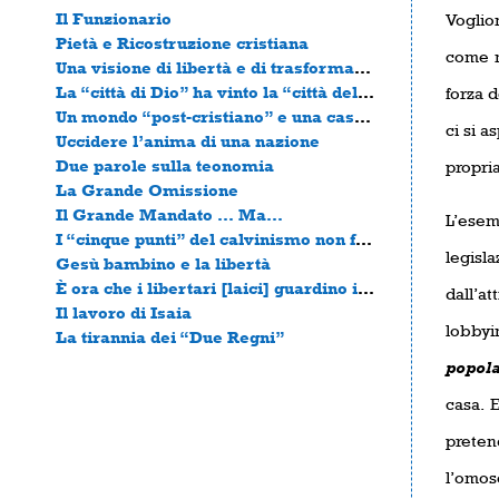
Il Funzionario
Vogli
Pietà e Ricostruzione cristiana
come n
Una visione di libertà e di trasformazione del mondo
La “città di Dio” ha vinto la “città dell’uomo”.
forza d
Un mondo “post-cristiano” e una casa “post-mamma”.
ci si a
Uccidere l’anima di una nazione
Due parole sulla teonomia
propria
La Grande Omissione
Il Grande Mandato … Ma…
L’esem
I “cinque punti” del calvinismo non fanno di uno un riformato.
legisl
Gesù bambino e la libertà
È ora che i libertari [laici] guardino in faccia la verità
dall’a
Il lavoro di Isaia
lobbyi
La tirannia dei “Due Regni”
popola
casa. 
prete
l’omose