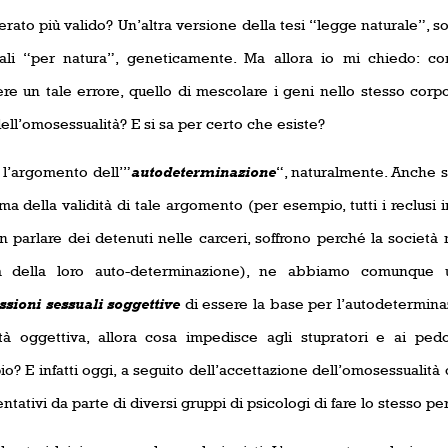
rato più valido? Un’altra versione della tesi “legge naturale”, s
ali “per natura”, geneticamente. Ma allora io mi chiedo: c
re un tale errore, quello di mescolare i geni nello stesso corp
ll’omosessualità? E si sa per certo che esiste?
 l’argomento dell’”
autodeterminazione
“, naturalmente. Anche s
a della validità di tale argomento (per esempio, tutti i reclusi 
n parlare dei detenuti nelle carceri, soffrono perché la società
tà della loro auto-determinazione), ne abbiamo comunque 
ssioni sessuali soggettive
di essere la base per l’autodeterminaz
ltà oggettiva, allora cosa impedisce agli stupratori e ai pedof
io? E infatti oggi, a seguito dell’accettazione dell’omosessualit
ntativi da parte di diversi gruppi di psicologi di fare lo stesso per 