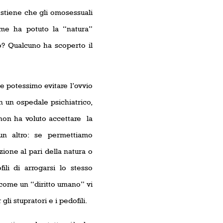
ostiene che gli omosessuali
ome ha potuto la “natura”
o? Qualcuno ha scoperto il
e potessimo evitare l’ovvio
in un ospedale psichiatrico,
 non ha voluto accettare la
un altro: se permettiamo
ione al pari della natura o
ili di arrogarsi lo stesso
à come un “diritto umano” vi
gli stupratori e i pedofili.