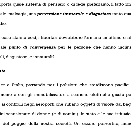
porta quale sistema di pensiero o di fede preferiamo, il fatto r
rale, malvagia, una
perversione immorale e disgustosa
tanto qua
dio.
 cose stanno così, i libertari dovrebbero fermarsi un attimo e rif
pale
punto di convergenza
per le persone che hanno inclina
i, disgustose, e innaturali?
ato.
ler e Stalin, passando per i poliziotti che stordiscono pacific
ncino e con gli immobilizzatori a scariche elettriche giusto pe
 ai controlli negli aeroporti che rubano oggetti di valore dai ba
i scansionate di donne (e di uomini), lo stato e le sue istituzio
 del peggio della nostra società. Un essere pervertito, im