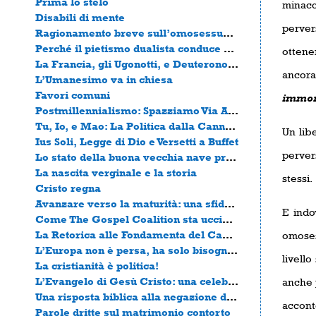
Prima lo stelo
minacci
Disabili di mente
pervers
Ragionamento breve sull’omosessualità
Perché il pietismo dualista conduce alla mondanità
ottene
La Francia, gli Ugonotti, e Deuteronomio 28
ancora
L’Umanesimo va in chiesa
Favori comuni
immora
Postmillennialismo: Spazziamo Via Alcuni Malintesi
Tu, Io, e Mao: La Politica dalla Canna del Fucile
Un lib
Ius Soli, Legge di Dio e Versetti a Buffet
perver
Lo stato della buona vecchia nave presbiteriana
La nascita verginale e la storia
stessi.
Cristo regna
Avanzare verso la maturità: una sfida ai cristiani
E indo
Come The Gospel Coalition sta uccidendo il Vangelo con la “Giustizia Sociale”
La Retorica alle Fondamenta del Capitalismo, e l’Etica alle Fondamenta di quella Retorica
omosess
L’Europa non è persa, ha solo bisogno della cosa vera
livello
La cristianità è politica!
L’Evangelo di Gesù Cristo: una celebrazione monca.
anche 
Una risposta biblica alla negazione di John Piper del diritto di portare armi
accont
Parole dritte sul matrimonio contorto