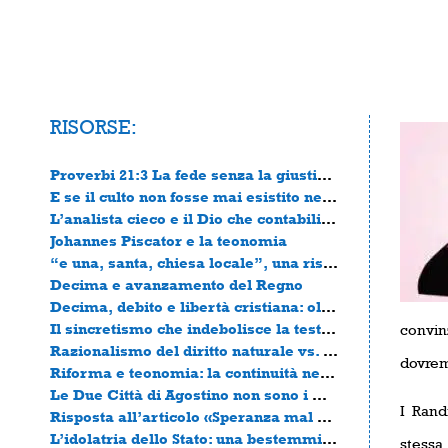
RISORSE:
Proverbi 21:3 La fede senza la giustizia è morta
E se il culto non fosse mai esistito nella chiesa primitiva?
L’analista cieco e il Dio che contabilizza
Johannes Piscator e la teonomia
“e una, santa, chiesa locale”, una risposta alla valutazione del pastore Paolo Castellina
Decima e avanzamento del Regno
Decima, debito e libertà cristiana: oltre la diagnosi
Il sincretismo che indebolisce la testimonianza della Chiesa
convin
Razionalismo del diritto naturale vs. Legge divina rivelata
dovre
Riforma e teonomia: la continuità necessaria
Le Due Città di Agostino non sono i Due Regni di Horton
I Rand
Risposta all’articolo «Speranza mal riposta: l’errore del nazionalismo cristiano»
L’idolatria dello Stato: una bestemmia travestita da filosofia
stessa