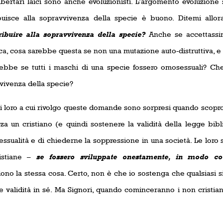
libertari laici sono anche evoluzionisti. L’argomento evoluzione
buisce alla sopravvivenza della specie è buono. Ditemi allor
ribuire alla sopravvivenza della specie?
Anche se accettassim
ca, cosa sarebbe questa se non una mutazione auto-distruttiva, e
ebbe se tutti i maschi di una specie fossero omosessuali? Che
vivenza della specie?
di loro a cui rivolgo queste domande sono sorpresi quando scopr
rza un cristiano (e quindi sostenere la validità della legge bibl
ssualità e di chiederne la soppressione in una società. Le loro s
ristiane –
se fossero sviluppate onestamente, in modo co
dono la stessa cosa. Certo, non è che io sostenga che qualsiasi 
e validità in sé. Ma Signori, quando cominceranno i non cristia