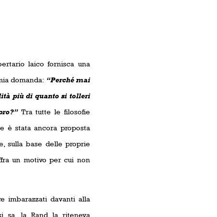
ertario laico fornisca una
 mia domanda:
“Perché mai
à più di quanto si tolleri
upro?”
Tra tutte le filosofie
 ne è stata ancora proposta
, sulla base delle proprie
ffra un motivo per cui non
re imbarazzati davanti alla
i sa, la Rand la riteneva