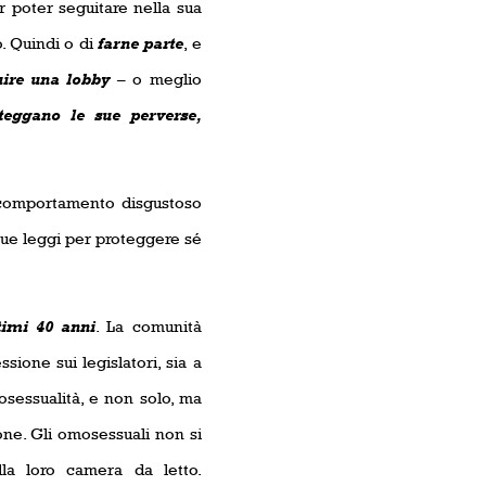
r poter seguitare nella sua
o. Quindi o di
farne parte
, e
uire una lobby
– o meglio
eggano le sue perverse,
n comportamento disgustoso
sue leggi per proteggere sé
timi 40 anni
. La comunità
sione sui legislatori, sia a
osessualità, e non solo, ma
ne. Gli omosessuali non si
la loro camera da letto.