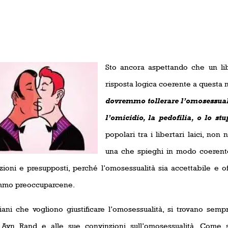
Sto ancora aspettando che un lib
risposta logica coerente a questa
dovremmo tollerare l’omosessualit
l’omicidio, la pedofilia, o lo st
popolari tra i libertari laici, non
una che spieghi in modo coerente
zioni e presupposti, perché l’omosessualità sia
accettabile e o
mmo preoccuparcene.
iani che vogliono giustificare l’omosessualità, si trovano semp
 Ayn Rand e alle sue convinzioni sull’omosessualità. Come s