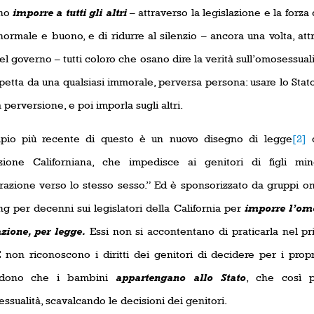
ono
imporre a tutti gli altri
– attraverso la legislazione e la forza
ormale e buono, e di ridurre al silenzio – ancora una volta, attr
el governo – tutti coloro che osano dire la verità sull’omosessua
spetta da una qualsiasi immorale, perversa persona: usare lo Stat
 perversione, e poi imporla sugli altri.
pio più recente di questo è un nuovo disegno di legge
[2]
c
azione Californiana, che impedisce ai genitori di figli min
ttrazione verso lo stesso sesso.” Ed è sponsorizzato da gruppi 
ng per decenni sui legislatori della California per
imporre l’omo
zione, per legge.
Essi non si accontentano di praticarla nel pr
E non riconoscono i diritti dei genitori di decidere per i propri
ndono che i bambini
appartengano allo Stato
, che così p
ssualità, scavalcando le decisioni dei genitori.