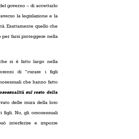
 del governo – di accettarlo
averso la legislazione e la
lità. Esattamente quello che
o per farsi proteggere nella
he si è fatto largo nella
orenni di “curare i figli
omosessuali che hanno fatto
sessualità sul resto della
ivato delle mura della loro
 figli. No, gli omosessuali
uò interferire e imporre