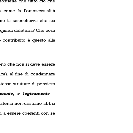
 sostiene che tutto ciò che
a come fa l’omosessualità
o la sciocchezza che sia
 quindi deleteria? Che cosa
 contribuito è questo alla
ono che non si deve essere
ica), al fine di condannare
tesse strutture di pensiero
erente, e logicamente
–
sistema non-cristiano abbia
ni a essere coerenti con se