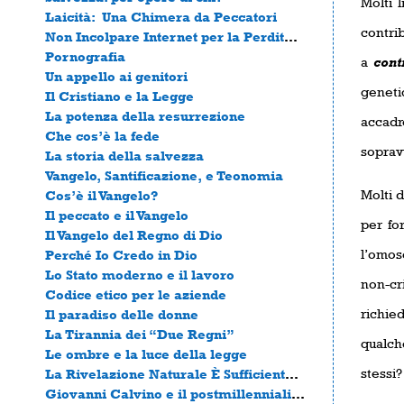
Molti 
Laicità: Una Chimera da Peccatori
contri
Non Incolpare Internet per la Perdita di Religione
Pornografia
a
cont
Un appello ai genitori
geneti
Il Cristiano e la Legge
La potenza della resurrezione
accadr
Che cos’è la fede
soprav
La storia della salvezza
Vangelo, Santificazione, e Teonomia
Molti 
Cos’è il Vangelo?
Il peccato e il Vangelo
per fo
Il Vangelo del Regno di Dio
l’omose
Perché Io Credo in Dio
Lo Stato moderno e il lavoro
non-c
Codice etico per le aziende
richie
Il paradiso delle donne
La Tirannia dei “Due Regni”
qualch
Le ombre e la luce della legge
stessi?
La Rivelazione Naturale È Sufficiente per Governare la Cultura? [1]
Giovanni Calvino e il postmillennialismo