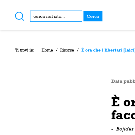
Cerca
Ti trovi in:
Home
/
Risorse
/
È ora che i libertari [laic
Data pubb
È or
facc
-
Bojidar