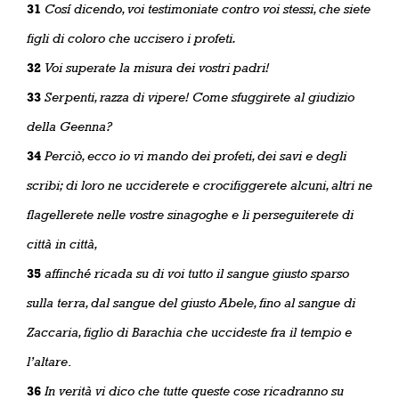
31
Cosí dicendo, voi testimoniate contro voi stessi, che siete
figli di coloro che uccisero i profeti.
32
Voi superate la misura dei vostri padri!
33
Serpenti, razza di vipere! Come sfuggirete al giudizio
della Geenna?
34
Perciò, ecco io vi mando dei profeti, dei savi e degli
scribi; di loro ne ucciderete e crocifiggerete alcuni, altri ne
flagellerete nelle vostre sinagoghe e li perseguiterete di
città in città,
35
affinché ricada su di voi tutto il sangue giusto sparso
sulla terra, dal sangue del giusto Abele, fino al sangue di
Zaccaria, figlio di Barachia che uccideste fra il tempio e
l’altare
.
36
In verità vi dico che tutte queste cose ricadranno su