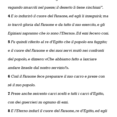
vagando smarriti nel paese; il deserto li tiene rinchiusi”.
4
E io indurirò il cuore del Faraone, ed egli li inseguirà; ma
io trarrò gloria dal Faraone e da tutto il suo esercito, e gli
Egiziani sapranno che io sono l’Eterno». Ed essi fecero cosi.
5
Fu quindi riferito al re d’Egitto che il popolo era fuggito;
e il cuore del Faraone e dei suoi servi mutò nei confronti
del popolo, e dissero: «Che abbiamo fatto a lasciare
andare Israele dal nostro servizio?».
6
Così il Faraone fece preparare il suo carro e prese con
sé il suo popolo.
7
Prese anche seicento carri scelti e tutti i carri d’Egitto,
con dei guerrieri su ognuno di essi.
8
E l’Eterno indurì il cuore del Faraone, re d’Egitto, ed egli