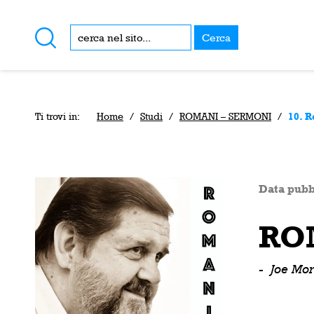
Cerca
Ti trovi in:
Home
/
Studi
/
ROMANI – SERMONI
/
10. R
Data pubb
RO
-
Joe More