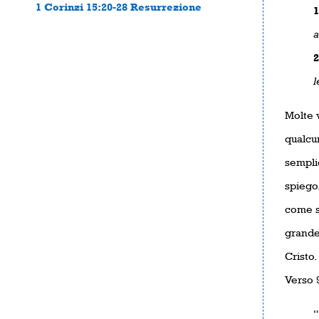
1 Corinzi 15:20-28 Resurrezione
1
a
2
l
Molte 
qualcun
sempli
spiego.
come si
grande
Cristo
Verso 
“