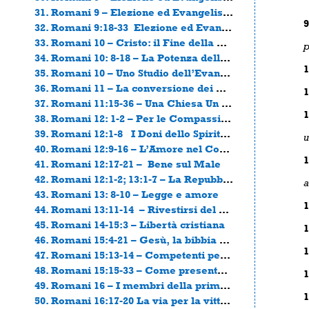
31. Romani 9 – Elezione ed Evangelismo (2)
9
32. Romani 9:18-33 Elezione ed Evangelismo (3)
33. Romani 10 – Cristo: il Fine della Legge
p
34. Romani 10: 8-18 – La Potenza dell’Evangelismo
1
35. Romani 10 – Uno Studio dell’Evangelismo
36. Romani 11 – La conversione dei Giudei
1
37. Romani 11:15-36 – Una Chiesa Un Patto
1
38. Romani 12: 1-2 – Per le Compassioni di Dio, sacrifici viventi.
39. Romani 12:1-8 I Doni dello Spirito Santo
u
40. Romani 12:9-16 – L’Amore nel Corpo di Cristo
1
41. Romani 12:17-21 – Bene sul Male
42. Romani 12:1-2; 13:1-7 – La Repubblica Cristiana
a
43. Romani 13: 8-10 – Legge e amore
1
44. Romani 13:11-14 – Rivestirsi del Signore Gesù Cristo
45. Romani 14-15:3 – Libertà cristiana
1
46. Romani 15:4-21 – Gesù, la bibbia e tu.
1
47. Romani 15:13-14 – Competenti per consigliare
48. Romani 15:15-33 – Come presentare il vangelo a qualcuno
1
49. Romani 16 – I membri della prima chiesa
1
50. Romani 16:17-20 La via per la vittoria