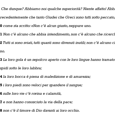
Che dunque? Abbiamo noi qualche superiorità? Niente affatto! Abbi
recedentemente che tanto Giudei che Greci sono tutti sotto peccato
0
come sta scritto: «Non c’è alcun giusto, neppure uno.
1
Non c’è alcuno che abbia intendimento, non c’è alcuno che ricerch
2
Tutti si sono sviati, tutti quanti sono divenuti inutili; non c’è alcuno
no.
3
La loro gola è un sepolcro aperto con le loro lingue hanno tramato 
spidi sotto le loro labbra;
4
la loro bocca è piena di maledizione e di amarezza;
5
i loro piedi sono veloci per spandere il sangue;
6
sulle loro vie c’è rovina e calamità,
7
e non hanno conosciuto la via della pace;
8
non c’è il timore di Dio davanti ai loro occhi».