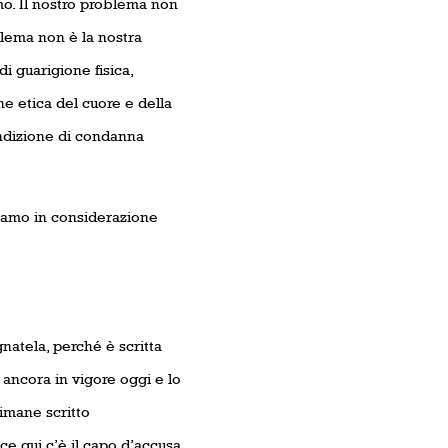
amo. Il nostro problema non
oblema non è la nostra
i guarigione fisica,
 etica del cuore e della
ondizione di condanna
iamo in considerazione
atela, perché è scritta
ancora in vigore oggi e lo
Rimane scritto
e qui c’è il capo d’accusa