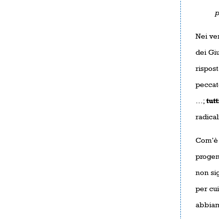
p
Nei ver
dei Giu
rispost
peccat
…;
tutt
radical
Com’è a
progeni
non sig
per cui
abbiamo