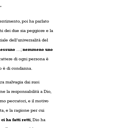
”
pentimento, poi ha parlato
chi dei due sia peggiore e la
iale dell’universalità del
nessuno
…;
nemmeno uno
arattere di ogni persona è
io è di condanna.
ura malvagia dai suoi
e la responsabilità a Dio,
amo peccatori, e il motivo
ta, e la ragione per cui
ci ha fatti retti
, Dio ha