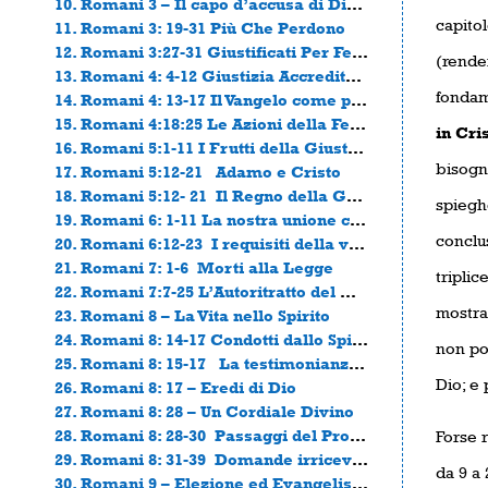
10. Romani 3 – Il capo d’accusa di Dio contro il mondo (seconda parte)
capitol
11. Romani 3: 19-31 Più Che Perdono
12. Romani 3:27-31 Giustificati Per Fede, Non Per Comportamento
(render
13. Romani 4: 4-12 Giustizia Accreditata e Battesimo
fondam
14. Romani 4: 13-17 Il Vangelo come promessa
15. Romani 4:18:25 Le Azioni della Fede
in Cri
16. Romani 5:1-11 I Frutti della Giustificazione
bisogn
17. Romani 5:12-21 Adamo e Cristo
18. Romani 5:12- 21 Il Regno della Grazia
spieghe
19. Romani 6: 1-11 La nostra unione con Cristo
conclus
20. Romani 6:12-23 I requisiti della vita cristiana
21. Romani 7: 1-6 Morti alla Legge
triplic
22. Romani 7:7-25 L’Autoritratto del Cristiano
mostra
23. Romani 8 – La Vita nello Spirito
24. Romani 8: 14-17 Condotti dallo Spirito
non pos
25. Romani 8: 15-17 La testimonianza dello Spirito
Dio; e
26. Romani 8: 17 – Eredi di Dio
27. Romani 8: 28 – Un Cordiale Divino
28. Romani 8: 28-30 Passaggi del Proponimento di Dio
Forse r
29. Romani 8: 31-39 Domande irricevibili
da 9 a 
30. Romani 9 – Elezione ed Evangelismo (1)