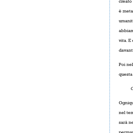
creato 
è metaf
umanit
abbiam
vita. E
davant
Poi ne
questa 
C
Ogniqu
nel te
sarà nel
perman