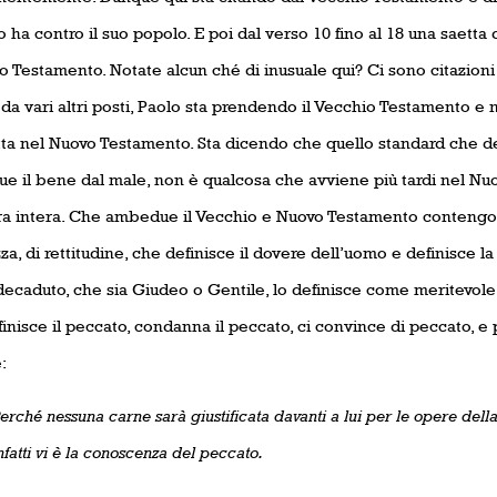
 ha contro il suo popolo. E poi dal verso 10 fino al 18 una saetta 
 Testamento. Notate alcun ché di inusuale qui? Ci sono citazioni 
 da vari altri posti, Paolo sta prendendo il Vecchio Testamento e n
ta nel Nuovo Testamento. Sta dicendo che quello standard che def
ue il bene dal male, non è qualcosa che avviene più tardi nel Nu
ura intera. Che ambedue il Vecchio e Nuovo Testamento contengo
za, di rettitudine, che definisce il dovere dell’uomo e definisce 
ecaduto, che sia Giudeo o Gentile, lo definisce come meritevole
inisce il peccato, condanna il peccato, ci convince di peccato, e 
:
erché nessuna carne sarà giustificata davanti a lui per le opere dell
nfatti vi è la conoscenza del peccato.