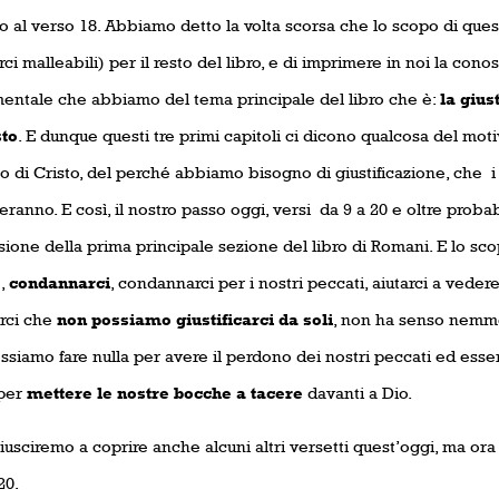
o al verso 18. Abbiamo detto la volta scorsa che lo scopo di ques
ci malleabili) per il resto del libro, e di imprimere in noi la co
entale che abbiamo del tema principale del libro che è:
la gius
sto
. E dunque questi tre primi capitoli ci dicono qualcosa del mo
o di Cristo, del perché abbiamo bisogno di giustificazione, che
i
ranno. E così, il nostro passo oggi, versi
da 9 a 20 e oltre proba
ione della prima principale sezione del libro di Romani. E lo sc
e,
condannarci
, condannarci per i nostri peccati, aiutarci a vede
rci che
non possiamo giustificarci da soli
, non ha senso nemmen
siamo fare nulla per avere il perdono dei nostri peccati ed essere
 per
mettere le nostre bocche a tacere
davanti a Dio.
iusciremo a coprire anche alcuni altri versetti quest’oggi, ma or
20.