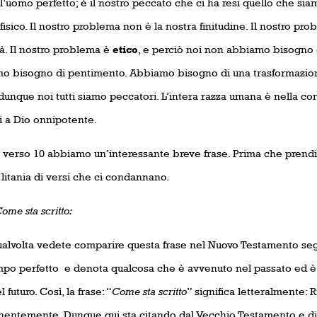
l’uomo perfetto; è il nostro peccato che ci ha resi quello che si
isico. Il nostro problema non è la nostra finitudine. Il nostro pr
à. Il nostro problema è
etico
, e perciò noi non abbiamo bisogno d
o bisogno di pentimento. Abbiamo bisogno di una trasformazione
 dunque noi tutti siamo peccatori. L’intera razza umana è nella c
i a Dio onnipotente.
l verso 10 abbiamo un’interessante breve frase. Prima che prend
litania di versi che ci condannano.
ome sta scritto:
alvolta vedete comparire questa frase nel Nuovo Testamento segn
mpo perfetto
e denota qualcosa che è avvenuto nel passato ed è 
 futuro. Così, la frase: “
Come sta scritto
” significa letteralmente: 
entemente. Dunque qui sta citando dal Vecchio Testamento e dic