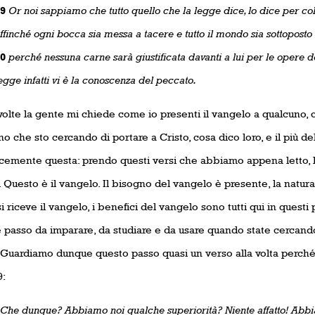
9
Or noi sappiamo che tutto quello che la legge dice, lo dice per col
ffinché ogni bocca sia messa a tacere e tutto il mondo sia sottoposto 
0
perché nessuna carne sarà giustificata davanti a lui per le opere d
egge infatti vi è la conoscenza del peccato.
volte la gente mi chiede come io presenti il vangelo a qualcuno, 
o che sto cercando di portare a Cristo, cosa dico loro, e il più del
cemente questa: prendo questi versi che abbiamo appena letto, Ro
 Questo è il vangelo. Il bisogno del vangelo è presente, la natur
 riceve il vangelo, i benefici del vangelo sono tutti qui in questi
 passo da imparare, da studiare e da usare quando state cercand
. Guardiamo dunque questo passo quasi un verso alla volta perché
9:
Che dunque? Abbiamo noi qualche superiorità? Niente affatto! Abbia