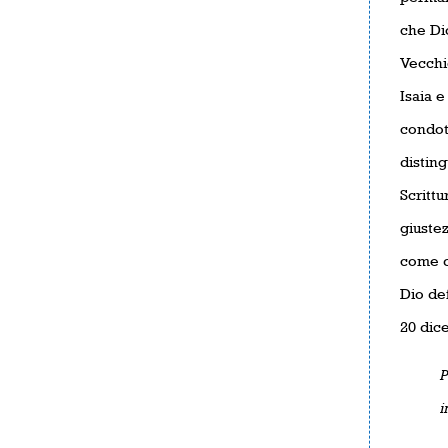
che Dio
Vecchio
Isaia e
condot
disting
Scritt
giustez
come d
Dio def
20 dice
P
i