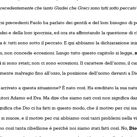
recedentemente che tanto Giudei che Greci sono tutti sotto peccato
si precedenti Paolo ha parlato dei gentili e del loro bisogno di 
dei e della loro ipocrisia, ed ora sta affrontando la questione di 
a è: tutti sono sotto il peccato. E qui abbiamo la dichiarazione iniz
o, non concede eccezioni. Lungo tutto questo capitolo si legge,
i
si sono sviati; non ci sono eccezioni. Il carattere dell’uomo, il c
mente malvagio fino all’osso, la posizione dell’uomo davanti a D
rrivato a questa situazione? È nato così. Ha ereditato la sua nat
tori Adamo ed Eva. Ma dire che siamo nati così non significa darn
nifica che Dio ci ha fatti in questo modo, che il motivo per cui si
 si muore, e il motivo per cui abbiamo così tanti problemi nella vi
 così tanta ribellione è perché noi siamo stati fatti così. No,
Dio 