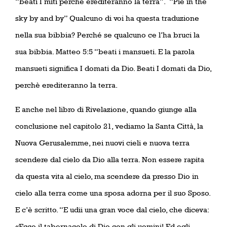
“beati I miti perché erediteranno la terra”.
“Pie in the
sky by and by” Qualcuno di voi ha questa traduzione
nella sua bibbia? Perché se qualcuno ce l’ha bruci la
sua bibbia. Matteo 5:5 “beati i mansueti. E la parola
mansueti significa I domati da Dio. Beati I domati da Dio,
perchè erediteranno la terra.
E anche nel libro di Rivelazione, quando giunge alla
conclusione nel capitolo 21, vediamo la Santa Città, la
Nuova Gerusalemme, nei nuovi cieli e nuova terra
scendere dal cielo da Dio alla terra. Non essere rapita
da questa vita al cielo, ma scendere da presso Dio in
cielo alla terra come una sposa adorna per il suo Sposo.
E c’è scritto. “E udii una gran voce dal cielo, che diceva:
«Ecco il tabernacolo di Dio con gli uomini! Ed egli