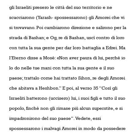
gli Israeliti presero le città del suo territorio e ne
scacciarono (Yarash- spossessarono) gli Amorei che vi
si trovavano. Poi cambiarono direzione e salirono per la
strada di Bashan; e Og, re di Bashan, uscì contro di loro
con tutta la sua gente per dar loro battaglia a Edrei. Ma
l’Eterno disse a Mosè: «Non aver paura di lui, perché io
lo do nelle tue mani con tutta la sua gente e il suo
paese; trattalo come hai trattato Sihon, re degli Amorei
che abitava a Heshbon.” E poi, al verso 35 “Così gli
Israeliti batterono (uccisero) lui, i suoi figli e tutto il suo
popolo, finchè non gli rimase più alcun superstite, e si
impadronirono del suo paese”. Vedete, essi
spossessarono i malvagi Amorei in modo da possedere