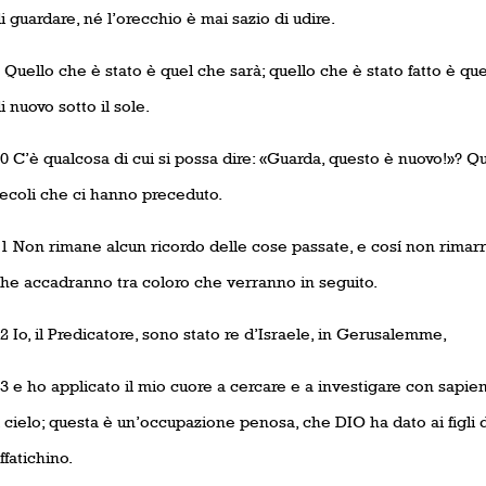
i guardare, né l’orecchio è mai sazio di udire.
 Quello che è stato è quel che sarà; quello che è stato fatto è quel
i nuovo sotto il sole.
0 C’è qualcosa di cui si possa dire: «Guarda, questo è nuovo!»? Qu
ecoli che ci hanno preceduto.
1 Non rimane alcun ricordo delle cose passate, e cosí non rimarr
he accadranno tra coloro che verranno in seguito.
2 Io, il Predicatore, sono stato re d’Israele, in Gerusalemme,
3 e ho applicato il mio cuore a cercare e a investigare con sapienz
l cielo; questa è un’occupazione penosa, che DIO ha dato ai figli 
ffatichino.