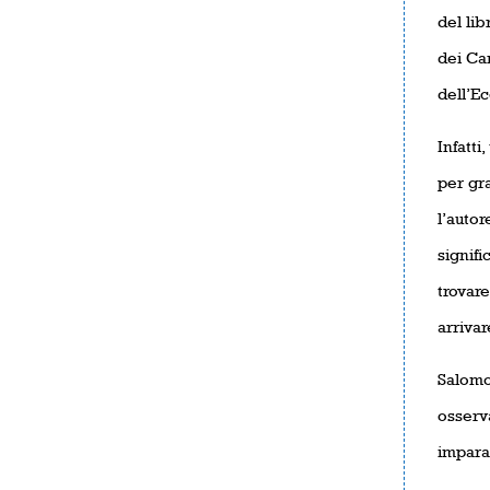
del lib
dei Ca
dell’E
Infatti
per gr
l’autor
signifi
trovare
arrivar
Salomon
osserva
imparat