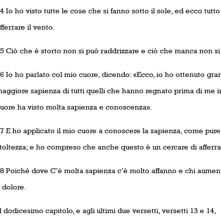
4 Io ho visto tutte le cose che si fanno sotto il sole, ed ecco tutt
fferrare il vento.
5 Ciò che è storto non si può raddrizzare e ciò che manca non si
6 Io ho parlato col mio cuore, dicendo: «Ecco, io ho ottenuto gra
aggiore sapienza di tutti quelli che hanno regnato prima di me 
uore ha visto molta sapienza e conoscenza».
7 E ho applicato il mio cuore a conoscere la sapienza, come pure a
toltezza; e ho compreso che anche questo è un cercare di afferrar
8 Poiché dove C’è molta sapienza c’è molto affanno e chi aume
l dolore.
l dodicesimo capitolo, e agli ultimi due versetti, versetti 13 e 14,