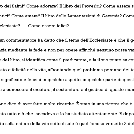
ro dei Salmi? Come adorare? Il libro dei Proverbi? Come essere sa
ntici? Come amare? Il libro delle Lamentazioni di Geremia? Come 
cclesiaste? … Come essere felici?
, un commentatore ha detto che il tema dell’Ecclesiaste è che il 
azia mediante la fede e non per opere affinché nessuno possa va
e del libro, si identifica come il predicatore, e fa il suo punto su c
cato e felicità nella vita, affrontando quel problema perenne dei te
 significato e felicità in qualche aspetto, in qualche parte di qu
e a conoscere il creatore, il sostenitore e il giudice di questo mo
e dice di aver fatto molte ricerche. È stato in una ricerca che è d
to tutto ciò che accadeva e lo ha studiato attentamente. E dopo t
o sulla natura della vita sotto il sole è quel famoso versetto 2 del