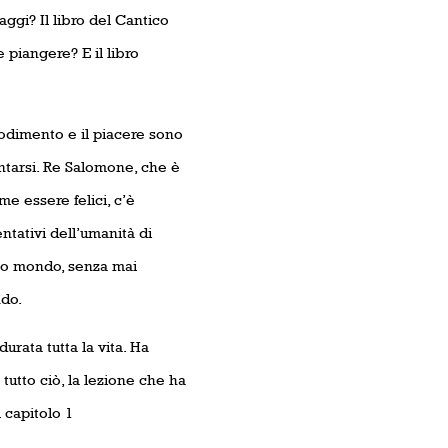
ggi? Il libro del Cantico
piangere? E il libro
godimento e il piacere sono
ntarsi. Re Salomone, che è
ome essere felici, c’è
ntativi dell’umanità di
esto mondo, senza mai
ndo.
urata tutta la vita. Ha
utto ciò, la lezione che ha
 capitolo 1