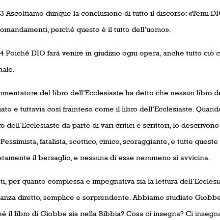
3 Ascoltiamo dunque la conclusione di tutto il discorso: «Temi DI
omandamenti, perché questo è il tutto dell’uomo».
4 Poiché DIO farà venire in giudizio ogni opera, anche tutto ciò 
ale.
entatore del libro dell’Ecclesiaste ha detto che nessun libro de
ato e tuttavia così frainteso come il libro dell’Ecclesiaste. Quand
ro dell’Ecclesiaste da parte di vari critici e scrittori, lo descrivo
 Pessimista, fatalista, scettico, cinico, scoraggiante, e tutte ques
tamente il bersaglio, e nessuna di esse nemmeno si avvicina.
tti, per quanto complessa e impegnativa sia la lettura dell’Ecclesia
anza diretto, semplice e sorprendente. Abbiamo studiato Giobb
hé il libro di Giobbe sia nella Bibbia? Cosa ci insegna? Ci insegn