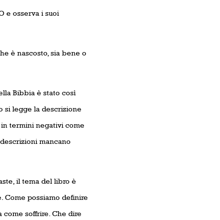
O e osserva i suoi
che è nascosto, sia bene o
lla Bibbia è stato così
o si legge la descrizione
no in termini negativi come
te descrizioni mancano
ste, il tema del libro è
e. Come possiamo definire
a come soffrire. Che dire