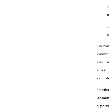
1
c
1
m
Un comm
calunni
del lib
questi:
comple
In effe
abbast
il perc