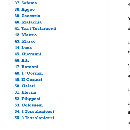
37. Sofonia
d
38. Aggeo
39. Zaccaria
9
40. Malachia
d
41. Tra i Testamenti
42. Matteo
43. Marco
1
44. Luca
s
45. Giovanni
46. Atti
1
47. Romani
48. 1° Corinzi
c
49. II Corinzi
50. Galati
1
51. Efesini
52. Filippesi
1
53. Colossesi
54. 1 Tessalonicesi
i
55. 2 Tessalonicesi
a