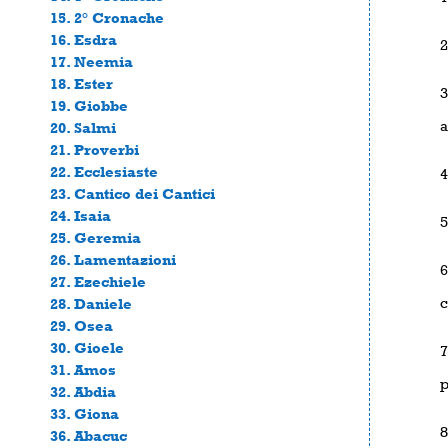
15. 2° Cronache
16. Esdra
2
17. Neemia
18. Ester
3
19. Giobbe
a
20. Salmi
21. Proverbi
22. Ecclesiaste
4
23. Cantico dei Cantici
24. Isaia
5
25. Geremia
26. Lamentazioni
6
27. Ezechiele
c
28. Daniele
29. Osea
30. Gioele
7
31. Amos
p
32. Abdia
33. Giona
8
36. Abacuc