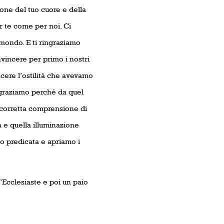
ione del tuo cuore e della
er te come per noi. Ci
mondo. E ti ringraziamo
nvincere per primo i nostri
acere l’ostilità che avevamo
ingraziamo perché da quel
a corretta comprensione di
a e quella illuminazione
o predicata e apriamo i
l’Ecclesiaste e poi un paio