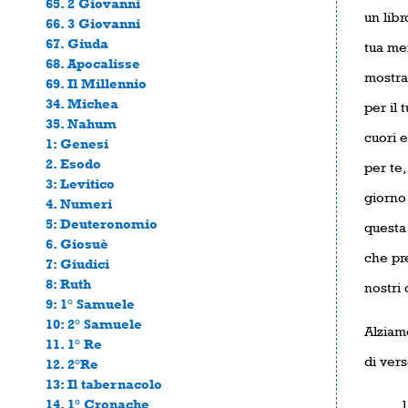
65. 2 Giovanni
un libr
66. 3 Giovanni
67. Giuda
tua men
68. Apocalisse
mostra
69. Il Millennio
34. Michea
per il 
35. Nahum
cuori e
1: Genesi
2. Esodo
per te,
3: Levitico
giorno 
4. Numeri
5: Deuteronomio
questa 
6. Giosuè
che pr
7: Giudici
8: Ruth
nostri
9: 1° Samuele
10: 2° Samuele
Alziamo
11. 1° Re
di vers
12. 2°Re
13: Il tabernacolo
14. 1° Cronache
1