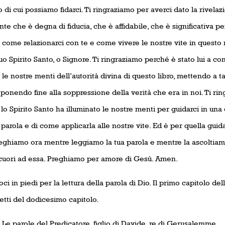
o di cui possiamo fidarci. Ti ringraziamo per averci dato la rivelaz
te che è degna di fiducia, che è affidabile, che è significativa p
 come relazionarci con te e come vivere le nostre vite in questo 
tuo Spirito Santo, o Signore. Ti ringraziamo perché è stato lui a co
 le nostre menti dell’autorità divina di questo libro, mettendo a t
 ponendo fine alla soppressione della verità che era in noi. Ti r
lo Spirito Santo ha illuminato le nostre menti per guidarci in un
parola e di come applicarla alle nostre vite. Ed è per quella guid
eghiamo ora mentre leggiamo la tua parola e mentre la ascoltiam
 cuori ad essa. Preghiamo per amore di Gesù. Amen.
ci in piedi per la lettura della parola di Dio. Il primo capitolo del
etti del dodicesimo capitolo.
 Le parole del Predicatore, figlio di Davide, re di Gerusalemme.