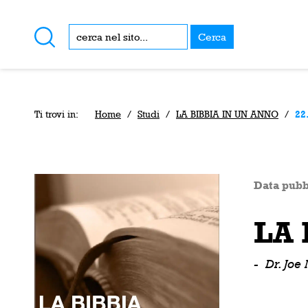
Cerca
Ti trovi in:
Home
/
Studi
/
LA BIBBIA IN UN ANNO
/
22
Data pubb
LA 
-
Dr. Joe 