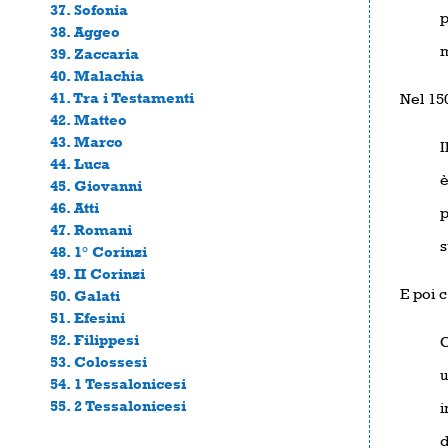
37. Sofonia
p
38. Aggeo
m
39. Zaccaria
40. Malachia
41. Tra i Testamenti
Nel 150
42. Matteo
43. Marco
I
44. Luca
è
45. Giovanni
46. Atti
p
47. Romani
s
48. 1° Corinzi
49. II Corinzi
E poi c
50. Galati
51. Efesini
52. Filippesi
C
53. Colossesi
u
54. 1 Tessalonicesi
55. 2 Tessalonicesi
i
d