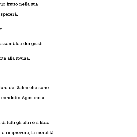
uo frutto nella sua
ospererà,
e.
assemblea dei giusti.
ta alla rovina.
 libro dei Salmi che sono
ha condotto Agostino a
 tutti gli altri è il libro
a e rimprovera, la moralità