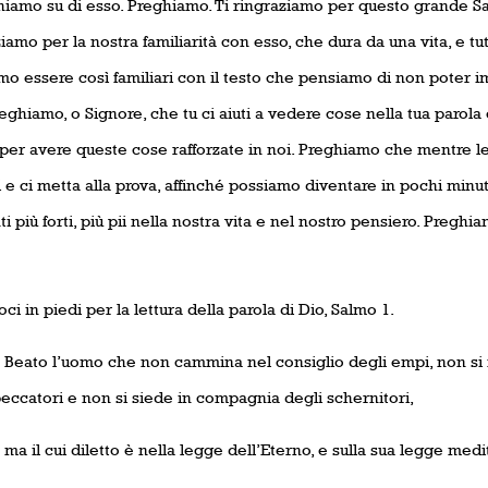
hiamo su di esso. Preghiamo. Ti ringraziamo per questo grande Sal
iamo per la nostra familiarità con esso, che dura da una vita, e t
o essere così familiari con il testo che pensiamo di non poter im
eghiamo, o Signore, che tu ci aiuti a vedere cose nella tua parol
 per avere queste cose rafforzate in noi. Preghiamo che mentre l
i e ci metta alla prova, affinché possiamo diventare in pochi minuti 
i più forti, più pii nella nostra vita e nel nostro pensiero. Pregh
ci in piedi per la lettura della parola di Dio, Salmo 1.
1
Beato l’uomo che non cammina nel consiglio degli empi, non si f
eccatori e non si siede in compagnia degli schernitori,
2
ma il cui diletto è nella legge dell’Eterno, e sulla sua legge medi