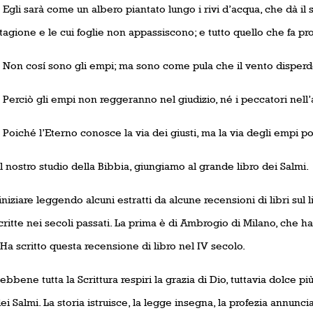
3
Egli sarà come un albero piantato lungo i rivi d’acqua, che dà il s
tagione e le cui foglie non appassiscono; e tutto quello che fa pr
4
Non cosí sono gli empi; ma sono come pula che il vento disperd
5
Perciò gli empi non reggeranno nel giudizio, né i peccatori nell’
6
Poiché l’Eterno conosce la via dei giusti, ma la via degli empi por
 nostro studio della Bibbia, giungiamo al grande libro dei Salmi.
iniziare leggendo alcuni estratti da alcune recensioni di libri sul
critte nei secoli passati. La prima è di Ambrogio di Milano, che 
 Ha scritto questa recensione di libro nel IV secolo.
ebbene tutta la Scrittura respiri la grazia di Dio, tuttavia dolce più di
ei Salmi. La storia istruisce, la legge insegna, la profezia annunci