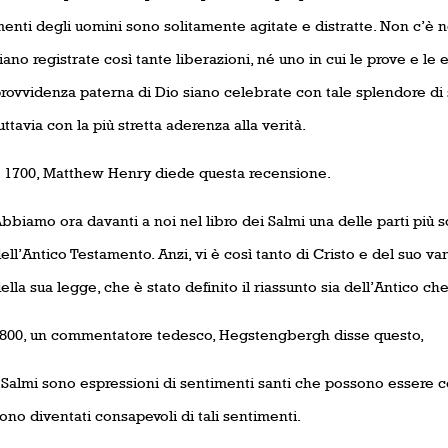
enti degli uomini sono solitamente agitate e distratte. Non c’è ne
iano registrate così tante liberazioni, né uno in cui le prove e le
rovvidenza paterna di Dio siano celebrate con tale splendore di s
uttavia con la più stretta aderenza alla verità.
l 1700, Matthew Henry diede questa recensione.
bbiamo ora davanti a noi nel libro dei Salmi una delle parti più s
ell’Antico Testamento. Anzi, vi è così tanto di Cristo e del suo v
ella sua legge, che è stato definito il riassunto sia dell’Antico 
1800, un commentatore tedesco, Hegstengbergh disse questo,
 Salmi sono espressioni di sentimenti santi che possono essere 
ono diventati consapevoli di tali sentimenti.