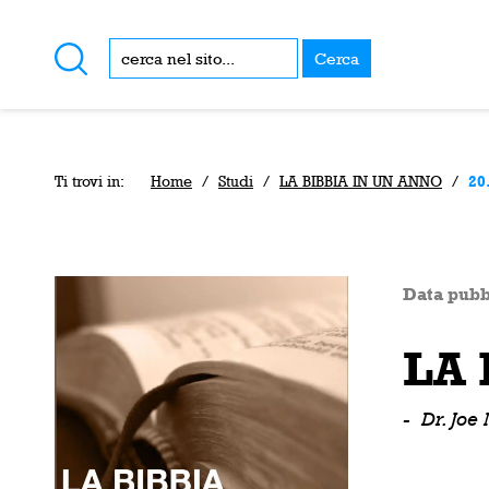
Cerca
Ti trovi in:
Home
/
Studi
/
LA BIBBIA IN UN ANNO
/
20
Data pubb
LA 
-
Dr. Joe 