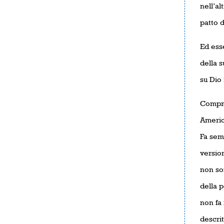
nell’al
patto d
Ed esse
della s
su Dio 
Compre
America
Fa sem
version
non son
della p
non fa 
descrit