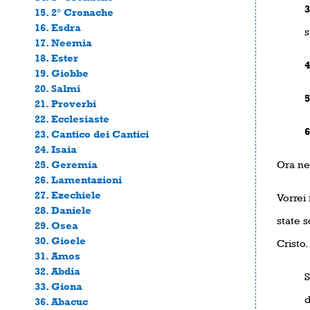
15. 2° Cronache
16. Esdra
s
17. Neemia
18. Ester
19. Giobbe
20. Salmi
21. Proverbi
22. Ecclesiaste
23. Cantico dei Cantici
24. Isaia
25. Geremia
Ora nel
26. Lamentazioni
27. Ezechiele
Vorrei 
28. Daniele
state s
29. Osea
30. Gioele
Cristo.
31. Amos
32. Abdia
S
33. Giona
d
36. Abacuc