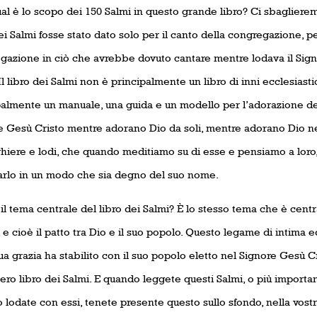
ual è lo scopo dei 150 Salmi in questo grande libro? Ci sbaglier
ei Salmi fosse stato dato solo per il canto della congregazione, pe
gazione in ciò che avrebbe dovuto cantare mentre lodava il Sign
 Il libro dei Salmi non è principalmente un libro di inni ecclesiastici
palmente un manuale, una guida e un modello per l’adorazione dei
e Gesù Cristo mentre adorano Dio da soli, mentre adorano Dio nell
ghiere e lodi, che quando meditiamo su di esse e pensiamo a loro
arlo in un modo che sia degno del suo nome.
il tema centrale del libro dei Salmi? È lo stesso tema che è centra
 e cioè il patto tra Dio e il suo popolo. Questo legame di intima 
ua grazia ha stabilito con il suo popolo eletto nel Signore Gesù Cr
tero libro dei Salmi. E quando leggete questi Salmi, o più importa
 lodate con essi, tenete presente questo sullo sfondo, nella vos