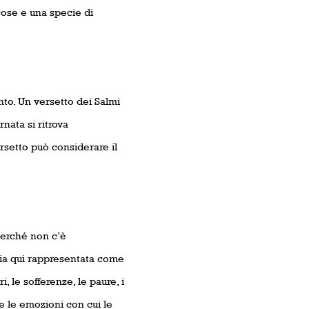
cose e una specie di
nto. Un versetto dei Salmi
rnata si ritrova
rsetto può considerare il
 perché non c’è
ia qui rappresentata come
i, le sofferenze, le paure, i
te le emozioni con cui le