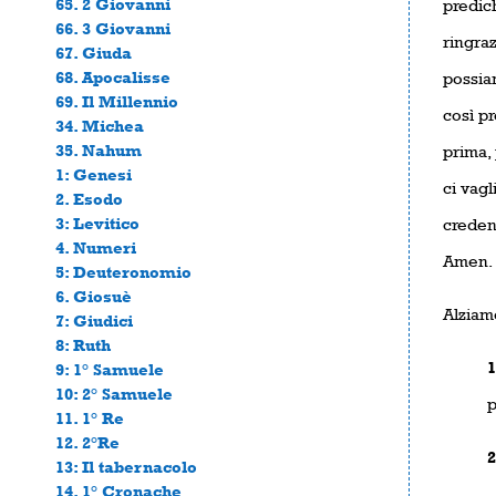
65. 2 Giovanni
predic
66. 3 Giovanni
ringraz
67. Giuda
68. Apocalisse
possiam
69. Il Millennio
così pr
34. Michea
35. Nahum
prima,
1: Genesi
ci vagl
2. Esodo
3: Levitico
credent
4. Numeri
Amen.
5: Deuteronomio
6. Giosuè
Alziamo
7: Giudici
8: Ruth
9: 1° Samuele
10: 2° Samuele
p
11. 1° Re
12. 2°Re
13: Il tabernacolo
14. 1° Cronache