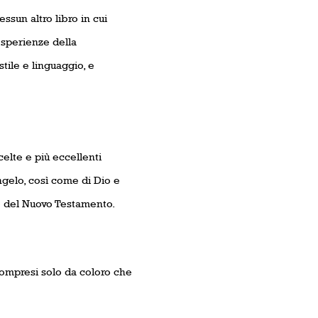
ssun altro libro in cui
 esperienze della
tile e linguaggio, e
celte e più eccellenti
angelo, così come di Dio e
che del Nuovo Testamento.
compresi solo da coloro che