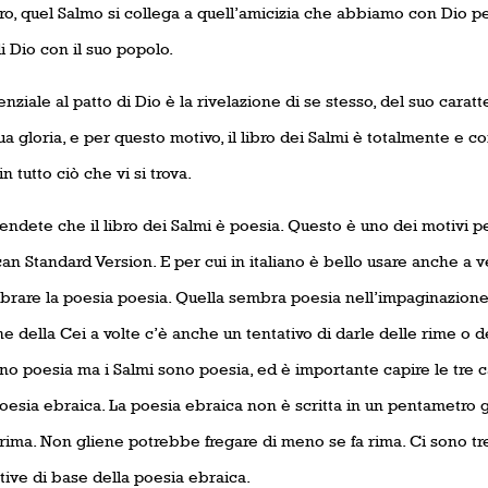
tro, quel Salmo si collega a quell’amicizia che abbiamo con Dio p
i Dio con il suo popolo.
nziale al patto di Dio è la rivelazione di se stesso, del suo caratt
ua gloria, e per questo motivo, il libro dei Salmi è totalmente e
in tutto ciò che vi si trova.
ndete che il libro dei Salmi è poesia. Questo è uno dei motivi p
n Standard Version. E per cui in italiano è bello usare anche a v
brare la poesia poesia. Quella sembra poesia nell’impaginazione
e della Cei a volte c’è anche un tentativo di darle delle rime o del
o poesia ma i Salmi sono poesia, ed è importante capire le tre ca
oesia ebraica. La poesia ebraica non è scritta in un pentametro 
rima. Non gliene potrebbe fregare di meno se fa rima. Ci sono tre
tive di base della poesia ebraica.