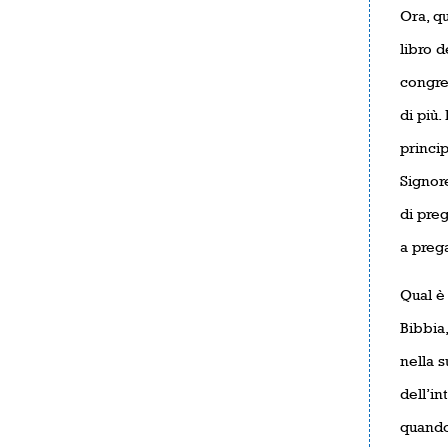
Ora, q
libro d
congre
di più.
princi
Signor
di pre
a preg
Qual è 
Bibbia,
nella s
dell’in
quando