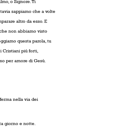
mo, o Signore. Ti
uttavia sappiamo che a volte
parare altro da esso. E
a che non abbiamo visto
eggiamo questa parola, tu
Cristiani più forti,
iamo per amore di Gesù.
erma nella via dei
ta giorno e notte.