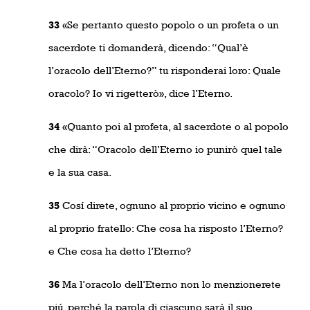
33
«Se pertanto questo popolo o un profeta o un
sacerdote ti domanderà, dicendo: “Qual’è
l’oracolo dell’Eterno?” tu risponderai loro: Quale
oracolo? Io vi rigetterò», dice l’Eterno.
34
«Quanto poi al profeta, al sacerdote o al popolo
che dirà: “Oracolo dell’Eterno io punirò quel tale
e la sua casa.
35
Cosí direte, ognuno al proprio vicino e ognuno
al proprio fratello: Che cosa ha risposto l’Eterno?
e Che cosa ha detto l’Eterno?
36
Ma l’oracolo dell’Eterno non lo menzionerete
piú, perché la parola di ciascuno sarà il suo