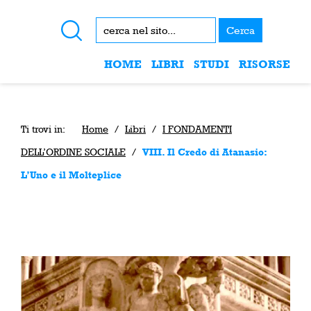
Cerca
HOME
LIBRI
STUDI
RISORSE
Ti trovi in:
Home
/
Libri
/
I FONDAMENTI
DELL’ORDINE SOCIALE
/
VIII. Il Credo di Atanasio:
L’Uno e il Molteplice