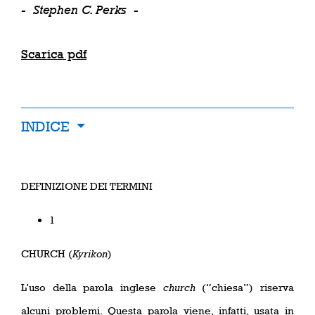
-
Stephen C. Perks
-
Scarica pdf
INDICE
DEFINIZIONE DEI TERMINI
1
CHURCH (
K
yrikon
)
L’uso della parola inglese
church
(“chiesa”) riserva
alcuni problemi. Questa parola viene, infatti, usata in