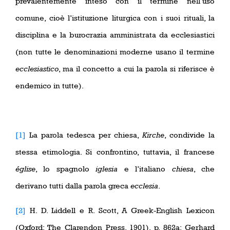
prevalentemente inteso con il termine nell’uso
comune, cioè l’istituzione liturgica con i suoi rituali, la
disciplina e la burocrazia amministrata da ecclesiastici
(non tutte le denominazioni moderne usano il termine
ecclesiastico
, ma il concetto a cui la parola si riferisce è
endemico in tutte).
[1]
La parola tedesca per chiesa,
Kirche
, condivide la
stessa etimologia. Si confrontino, tuttavia, il francese
église
, lo spagnolo
iglesia
e l’italiano
chiesa
, che
derivano tutti dalla parola greca
ecclesia
.
[2]
H. D. Liddell e R. Scott, A Greek-English Lexicon
(Oxford: The Clarendon Press, 1901), p. 862a; Gerhard