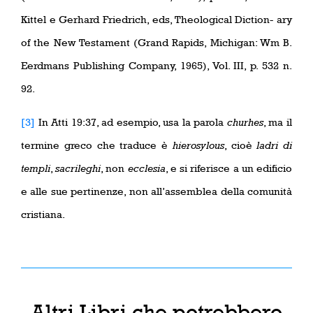
Kittel e Gerhard Friedrich, eds, Theological Diction- ary
of the New Testament (Grand Rapids, Michigan: Wm B.
Eerdmans Publishing Company, 1965), Vol. III, p. 532 n.
92.
[3]
In Atti 19:37, ad esempio, usa la parola
churhes
, ma il
termine greco che traduce è
hierosylous
, cioè
ladri di
templi
,
sacrileghi
, non
ecclesia
, e si riferisce a un edificio
e alle sue pertinenze, non all’assemblea della comunità
cristiana.
Altri Libri che potrebbero