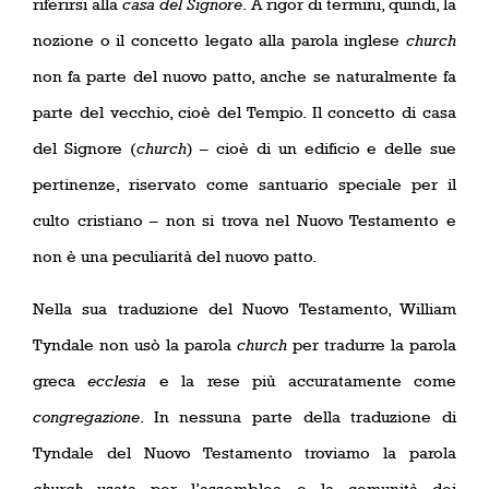
riferirsi alla
casa del Signore
. A rigor di termini, quindi, la
nozione o il concetto legato alla parola inglese
church
non fa parte del nuovo patto, anche se naturalmente fa
parte del vecchio, cioè del Tempio. Il concetto di casa
del Signore (
church
) – cioè di un edificio e delle sue
pertinenze, riservato come santuario speciale per il
culto cristiano – non si trova nel Nuovo Testamento e
non è una peculiarità del nuovo patto.
Nella sua traduzione del Nuovo Testamento, William
Tyndale non usò la parola
church
per tradurre la parola
greca
ecclesia
e la rese più accuratamente come
congregazione
. In nessuna parte della traduzione di
Tyndale del Nuovo Testamento troviamo la parola
church
usata per l’assemblea o la comunità dei