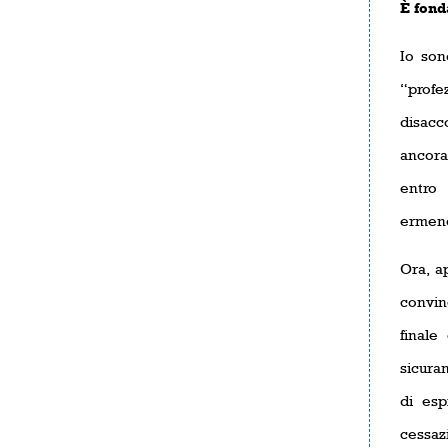
È fond
Io son
“profe
disacc
ancora
entro 
ermeneu
Ora, a
convinc
finale
sicuram
di esp
cessaz