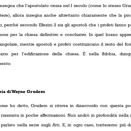
 insegna che l’apostolato cessa nel I secolo (come lo stesso Gru
ere), allora insegna anche altrettanto chiaramente che la pr
o, perché secondo Efesini 2 sia gli apostoli che i profeti fanno 
zione per la chiesa definitivo e conclusivo. In quel brano ap
angolare, mentre apostoli e profeti costituiscano il resto del fo
ario per l’edificazione della chiesa. È nella Bibbia, du
ento.
ria di Wayne Grudem
ome ho detto, Grudem si ritrova in disaccordo con questa pos
 riassunta in poche affermazioni. Non andrò in profondità nella 
 parlato nella serie sugli Atti. E, in ogni caso, tratteremo più 