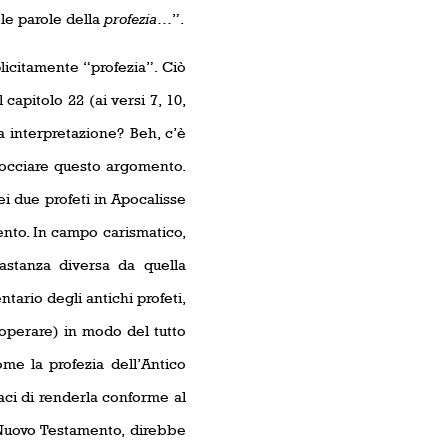
 le parole della
profezia
…”.
plicitamente “profezia”. Ciò
apitolo 22 (ai versi 7, 10,
a interpretazione? Beh, c’è
rocciare questo argomento.
i due profeti in Apocalisse
ento. In campo carismatico,
astanza diversa da quella
tario degli antichi profeti,
operare) in modo del tutto
me la profezia dell’Antico
paci di renderla conforme al
l Nuovo Testamento, direbbe