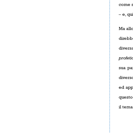
come si
– e, qu
Ma all
direbb
divers
profeti
sua pa
divers
ed app
questo 
il tema