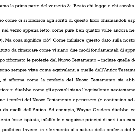
amo la prima parte del versetto 3: “Beato chi legge e chi ascolta
 come ci si riferisca agli scritti di questo libro chiamandoli es
 nel verso appena letto, come pure ben quattro volte ancora nel c
9). Ma cosa significa ciò? Come influisce questo dato sulla nostr
itutto da rimarcare come vi siano due modi fondamentali di app
po riformato le profezie del Nuovo Testamento – incluse quelle de
i sono sempre viste come equivalenti a quelle dell’Antico Testam
, si afferma come la profezia del Nuovo Testamento sia abb
tico: si direbbe come gli apostoli siano l’equivalente neotestamen
e i profeti del Nuovo Testamento operassero (e continuino ad 
o da quelli dell’Antico. Ad esempio, Wayne Grudem direbbe co
nto fosse ispirata, infallibile e seguisse principi di scrittura ca
 profetico. Invece, in riferimento alla natura della profezia de