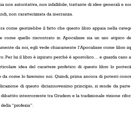
a non autoritativa, non infallibile, trattante di idee generali e n
indi, non caratterizzata da inerranza.
ora come gestirebbe il fatto che questo libro appaia nella cate
e come quello riscontrato in Apocalisse sia un uso atipico d
amente da noi, egli vede chiaramente l’Apocalisse come libro is
co
. Per lui il libro è ispirato perché è apostolico… e guarda caso 
rticolare idea del carattere profetico di questo libro lo porte
o da come lo faremmo noi. Quindi, prima ancora di poterci conce
licazione di questo diciannovesimo principio, si rende da parte
dibattito intercorrente tra Grudem e la tradizionale visione rifo
 della “profezia”.