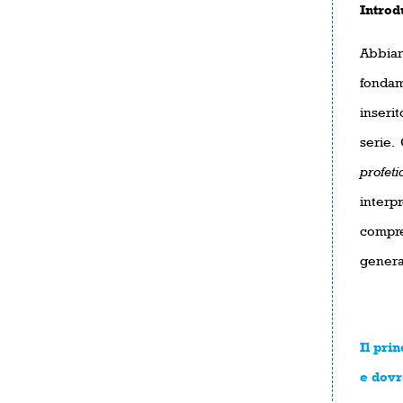
Introd
Abbiam
fondam
inseri
serie.
profeti
interp
compre
genera
Il prin
e dovr