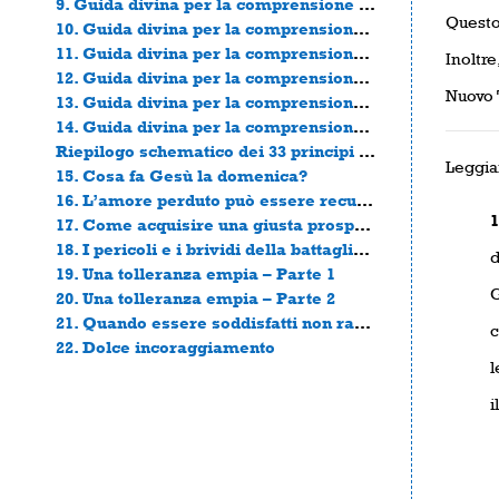
9. Guida divina per la comprensione del libro dell’Apocalisse – Parte 9
Questo 
10. Guida divina per la comprensione del libro dell’Apocalisse – Parte 10
11. Guida divina per la comprensione del libro dell’Apocalisse – Parte 11
Inoltre
12. Guida divina per la comprensione del libro dell’Apocalisse – Parte 12
Nuovo 
13. Guida divina per la comprensione del libro dell’Apocalisse – Parte 13
14. Guida divina per la comprensione del libro dell’Apocalisse – Parte 14
Riepilogo schematico dei 33 principi ermeneutici
Leggiam
15. Cosa fa Gesù la domenica?
16. L’amore perduto può essere recuperato?
1
17. Come acquisire una giusta prospettiva sulla tribolazione
18. I pericoli e i brividi della battaglia spirituale
d
19. Una tolleranza empia – Parte 1
G
20. Una tolleranza empia – Parte 2
21. Quando essere soddisfatti non rappresenta una virtù
c
22. Dolce incoraggiamento
l
i