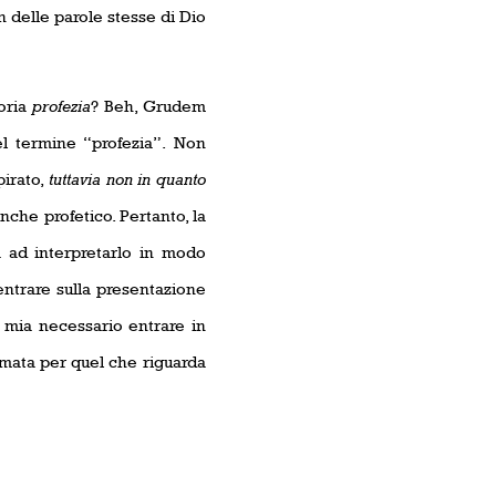
on delle parole stesse di Dio
goria
profezia
? Beh, Grudem
el termine “profezia”. Non
pirato,
tuttavia non in quanto
anche profetico. Pertanto, la
rà ad interpretarlo in modo
ntrare sulla presentazione
 mia necessario entrare in
rmata per quel che riguarda