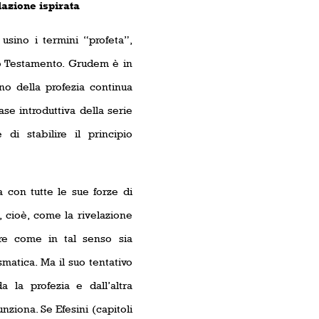
lazione ispirata
usino i termini “profeta”,
co Testamento. Grudem è in
no della profezia continua
se introduttiva della serie
 di stabilire il principio
 con tutte le sue forze di
a, cioè, come la rivelazione
ire come in tal senso sia
smatica. Ma il suo tentativo
 la profezia e dall’altra
ziona. Se Efesini (capitoli