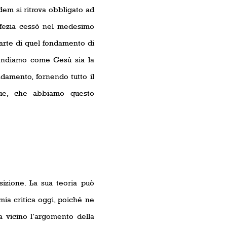
dem si ritrova obbligato ad
ofezia cessò nel medesimo
parte di quel fondamento di
prendiamo come Gesù sia la
ndamento, fornendo tutto il
nque, che abbiamo questo
izione. La sua teoria può
mia critica oggi, poiché ne
da vicino l’argomento della