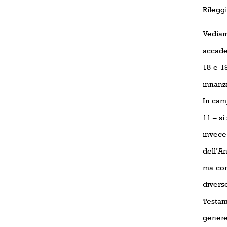
Rileggi
Vediamo
accade
18 e 1
innanz
In cam
11 – s
invece
dell’An
ma com
divers
Testame
genere