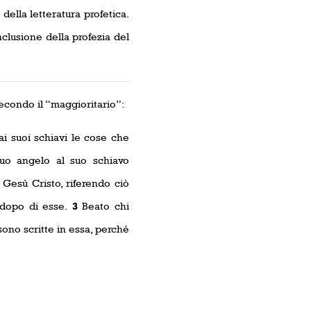
della letteratura profetica.
nclusione della profezia del
econdo il “maggioritario”:
i suoi schiavi le cose che
uo angelo al suo schiavo
i Gesù Cristo, riferendo ciò
 dopo di esse.
3
Beato chi
sono scritte in essa, perché