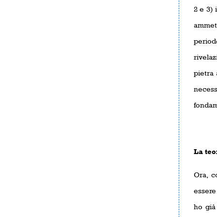
2 e 3)
ammett
period
rivela
pietra 
necess
fondam
La teo
Ora, c
essere
ho già