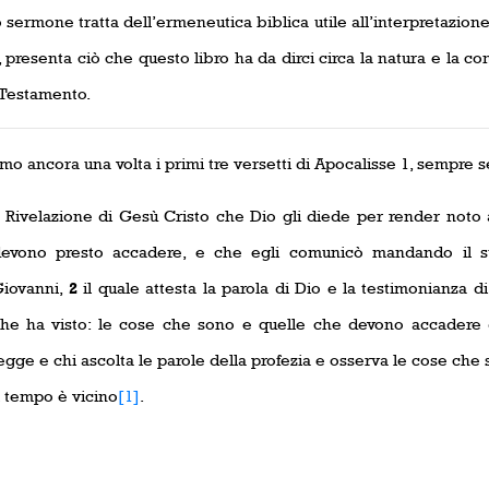
sermone tratta dell’ermeneutica biblica utile all’interpretazione 
, presenta ciò che questo libro ha da dirci circa la natura e la co
Testamento.
o ancora una volta i primi tre versetti di Apocalisse 1, sempre s
Rivelazione di Gesù Cristo che Dio gli diede per render noto a
evono presto accadere, e che egli comunicò mandando il s
iovanni,
2
il quale attesta la parola di Dio e la testimonianza d
he ha visto: le cose che sono e quelle che devono accadere
egge e chi ascolta le parole della profezia e osserva le cose che 
l tempo è vicino
[1]
.