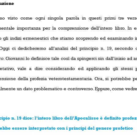
uzione
o visto come ogni singola parola in questi primi tre verse
entale importanza per la comprensione dell’intero libro. In e
to gli indizi ermeneutici che stiamo scoprendo ed esaminando i
 Oggi ci dedicheremo all’analisi del principio n. 19, secondo c
co
. Giovanni lo definisce tale così da spingerci sin dall’inizio ad
retativo, vale a dire considerando ed applicando gli stessi pr
nsione della profezia veterotestamentaria. Ora, si potrebbe 
lmente un dato problematico e controverso. Eppure, come vedre
cipio n. 19 dice: l’intero libro dell’Apocalisse è definito profezi
ebbe essere interpretato con i principi del genere profetico