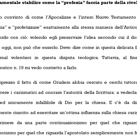
amentale stabilire come la “profezia” faccia parte della rive
o convinto di come l’Apocalisse e l’intero Nuovo Testamento 
zia” e “profetizzare” esattamente alla stessa maniera dell’Anti
ordo con ciò: volendo egli preservare l’idea secondo cui il do
 oggi, non può che esserlo. Devo dire come in questa delicata fa
mal volentieri in questa disputa teologica. Tuttavia, al fine
tico n. 19 mi vedo costretto a farlo.
pprezzo il fatto di come Grudem abbia cercato e cerchi tuttora
ere i carismatici ad onorare l’autorità della Scrittura: a vederl
 ed unicamente infallibile di Dio per la chiesa. E c’è da d
ente riuscito ad esercitare un’ottima influenza sulla chiesa cari
rimere da una parte continuazionismo per quel che riguarda
ionismo per quel che riguarda l’apostolato semplicemente non fun