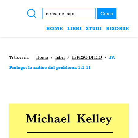
Cerca
HOME
LIBRI
STUDI
RISORSE
Ti trovi in:
Home
/
Libri
/
IL PESO DI DIO
/
IV.
Prologo: la radice del problema 1:1-11