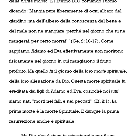
del
la
prima morte
: “E l’Eterno DIO comandò l’uomo
dicendo: ‘Mangia pure liberamente di ogni albero del
giardino; ma dell’albero della conoscenza del bene e
del male non ne mangiare, perché nel giorno che tu ne
mangerai, per certo morrai’” (Ge. 2: 16-17). Come
sappiamo, Adamo ed Eva effettivamente non morirono
fisicamente nel giorno in cui mangiarono il frutto
proibito. Ma quello
fu
il giorno della loro
morte spirituale
,
della loro alienazione da Dio. Questa morte spirituale fu
ereditata dai figli di Adamo ed Eva, cosicché noi
tutti
siamo nati “morti nei falli e nei peccati” (Ef. 2:1). La
prima morte è la morte Spirituale. E dunque la prima
resurrezione anche è spirituale:
Ma Dio, che è ricco in misericordia per il suo