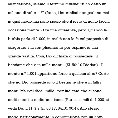
all’inflazione, usiamo il termine
milione
: “ti ho detto un
milione di volte …!” (forse, i letteralisti non parlano mai
in quel modo, ma sono sicuro che il resto di noi lo faccia
occasionalmente.) C’è una differenza, però. Quando la
bibbia parla di 1.000, in realtà non lo fa col proposito di
esagerare, ma semplicemente per esprimere una
grande vastità. Così, Dio dichiara di possedere “il
bestiame che è in mille monti” (Sl. 50: 10 Diodati).
Il
monte n.° 1.001 appartiene forse a qualcun altro? Certo
che no. Dio possiede
tutto
il bestiame che è in
tutti
i
monti. Ma egli dice “mille” per indicare che ci sono
molti monti, e molto bestiame. (Per usi simili di 1.000, si
veda De. 1:11; 7:9; Sl. 68:17; 84:10; 90:4). Allo stesso
modo, particolarmente in congiunzione con un libro