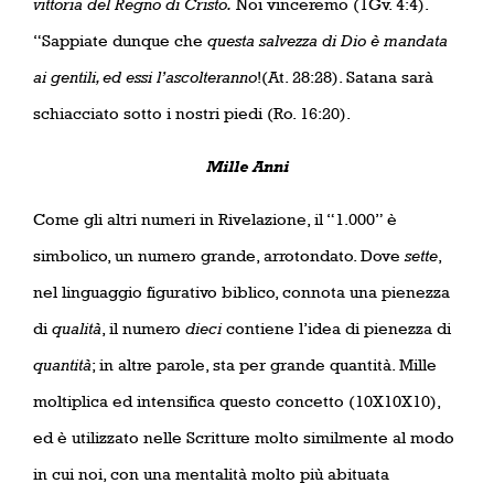
vittoria del Regno di Cristo.
Noi vinceremo (1Gv. 4:4).
“Sappiate dunque che
questa salvezza di Dio è mandata
ai gentili, ed essi l’ascolteranno
!(At. 28:28). Satana sarà
schiacciato sotto i nostri piedi (Ro. 16:20).
Mille Anni
Come gli altri numeri in Rivelazione, il “1.000” è
simbolico, un numero grande, arrotondato. Dove
sette
,
nel linguaggio figurativo biblico, connota una pienezza
di
qualità
, il numero
dieci
contiene l’idea di pienezza di
quantità
; in altre parole, sta per grande quantità. Mille
moltiplica ed intensifica questo concetto (10X10X10),
ed è utilizzato nelle Scritture molto similmente al modo
in cui noi, con una mentalità molto più abituata