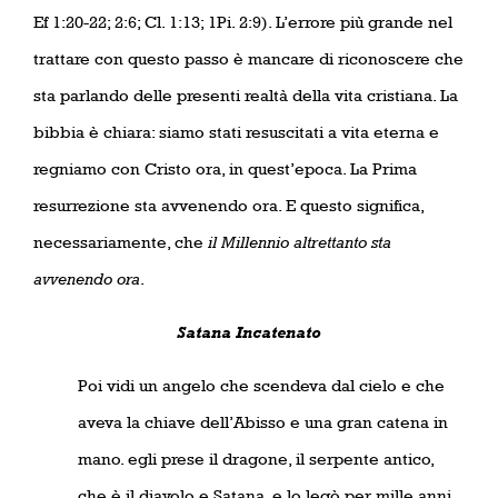
Ef 1:20-22; 2:6; Cl. 1:13; 1Pi. 2:9). L’errore più grande nel
trattare con questo passo è mancare di riconoscere che
sta parlando delle presenti realtà della vita cristiana. La
bibbia è chiara: siamo stati resuscitati a vita eterna e
regniamo con Cristo ora, in quest’epoca. La Prima
resurrezione sta avvenendo ora. E questo significa,
necessariamente, che
il Millennio altrettanto sta
avvenendo ora
.
Satana Incatenato
Poi vidi un angelo che scendeva dal cielo e che
aveva la chiave dell’Abisso e una gran catena in
mano. egli prese il dragone, il serpente antico,
che è il diavolo e Satana, e lo legò per mille anni,