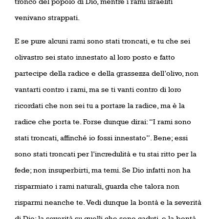
tronco del popolo di Dio, mentre i rami israeliti
venivano strappati.
E se pure alcuni rami sono stati troncati, e tu che sei
olivastro sei stato innestato al loro posto e fatto
partecipe della radice e della grassezza dell’olivo, non
vantarti contro i rami, ma se ti vanti contro di loro
ricordati che non sei tu a portare la radice, ma è la
radice che porta te. Forse dunque dirai: “I rami sono
stati troncati, affinché io fossi innestato”. Bene; essi
sono stati troncati per l’incredulità e tu stai ritto per la
fede; non insuperbirti, ma temi. Se Dio infatti non ha
risparmiato i rami naturali, guarda che talora non
risparmi neanche te. Vedi dunque la bontà e la severità
di Dio: la severità su quelli che sono caduti, e la bontà