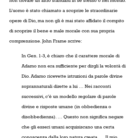
non trovare un altro standard in se stesso o nel mondo.
L’uomo è stato chiamato a scoprire le straordinarie
opere di Dio, ma non gli è mai stato affidato il compito
di scoprire il bene e male morale con sua propria
comprensione. John Frame scrive:
In Gen. 1-3, è chiaro che il carattere morale di
Adamo non era sufficiente per dirgli la volontà di
Dio. Adamo ricevette istruzioni da parole divine
soprannaturali dirette a lui … Nei racconti
successivi, c’è un modello regolare di parole
divine e risposte umane (in obbedienza o
disobbedienza). … Questo non significa negare
che gli esseri umani acquisiscano una certa
conoscenza dalla loro natura creata. … Il mio