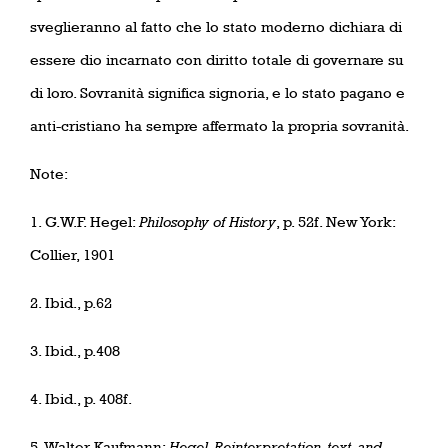
sveglieranno al fatto che lo stato moderno dichiara di
essere dio incarnato con diritto totale di governare su
di loro. Sovranità significa signoria, e lo stato pagano e
anti-cristiano ha sempre affermato la propria sovranità.
Note:
1. G.W.F. Hegel:
Philosophy of History
, p. 52f. New York:
Collier, 1901
2. Ibid., p.62
3. Ibid., p.408
4. Ibid., p. 408f.
5. Walter Kaufmann:
Hegel, Reinterpretation, text, and