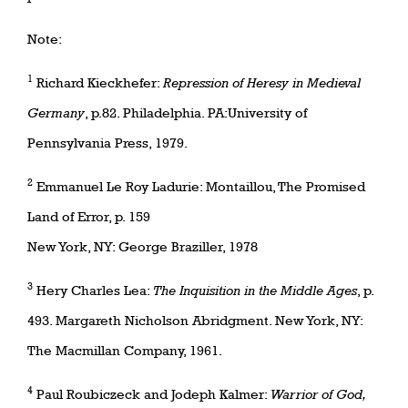
Note:
1
Richard Kieckhefer:
Repression of Heresy in Medieval
Germany
, p.82. Philadelphia. PA:University of
Pennsylvania Press, 1979.
2
Emmanuel Le Roy Ladurie: Montaillou, The Promised
Land of Error, p. 159
New York, NY: George Braziller, 1978
3
Hery Charles Lea:
The Inquisition in the Middle Ages
, p.
493. Margareth Nicholson Abridgment. New York, NY:
The Macmillan Company, 1961.
4
Paul Roubiczeck and Jodeph Kalmer:
Warrior of God,