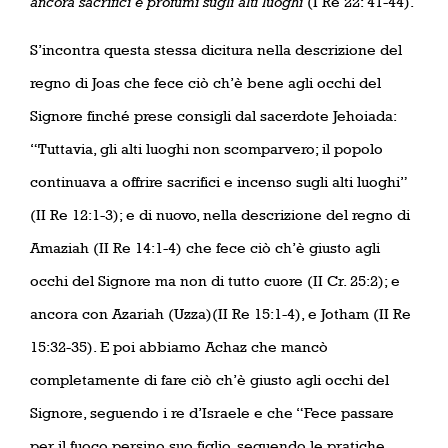
ancora sacrifici e profumi sugli alti luoghi
(I Re 22: 41-44).
S’incontra questa stessa dicitura nella descrizione del
regno di Joas che fece ciò ch’è bene agli occhi del
Signore finché prese consigli dal sacerdote Jehoiada:
“Tuttavia, gli alti luoghi non scomparvero; il popolo
continuava a offrire sacrifici e incenso sugli alti luoghi”
(II Re 12:1-3); e di nuovo, nella descrizione del regno di
Amaziah (II Re 14:1-4) che fece ciò ch’è giusto agli
occhi del Signore ma non di tutto cuore (II Cr. 25:2); e
ancora con Azariah (Uzza)(II Re 15:1-4), e Jotham (II Re
15:32-35). E poi abbiamo Achaz che mancò
completamente di fare ciò ch’è giusto agli occhi del
Signore, seguendo i re d’Israele e che “Fece passare
per il fuoco persino suo figlio, seguendo le pratiche