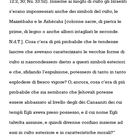
12:2, 30; Nu. 33:52). Insieme ai luoghi di culto gli Israeliti
s’erano impossessati anche dei simboli del culto, le
Mazzébahs e le Ashérahs [colonne sacre, di pietra le
prime, di legno o anche alberi intagliati le seconde.
N.d.T.]. Cosa c’era di più probabile che le tendenze
lascive che avevano caratterizzato le vecchie forme di
culto si nascondessero dietro a questi simboli esteriori
e che, sfidando l’espulsione, potessero di tanto in tanto
esplodere di fresco vigore? O, ancora, cosa c’era di più
probabile che sia sembrato che Jehovah potesse
essere abbassato al livello degli dèi Canaaniti dei cui
templi Egli aveva preso possesso, e il cui nome Egli
talvolta assunse, e quindi divenne confuso insieme ad
essi in culto esteriore e in caratteristiche morali?”