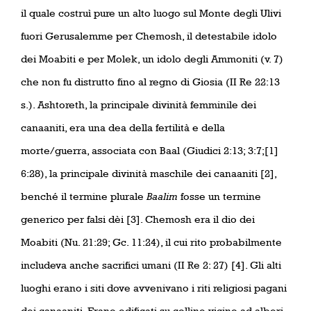
il quale costruì pure un alto luogo sul Monte degli Ulivi
fuori Gerusalemme per Chemosh, il detestabile idolo
dei Moabiti e per Molek, un idolo degli Ammoniti (v. 7)
che non fu distrutto fino al regno di Giosia (II Re 22:13
s.). Ashtoreth, la principale divinità femminile dei
canaaniti, era una dea della fertilità e della
morte/guerra, associata con Baal (Giudici 2:13; 3:7;[1]
6:28), la principale divinità maschile dei canaaniti [2],
benché il termine plurale
Baalim
fosse un termine
generico per falsi dèi [3]. Chemosh era il dio dei
Moabiti (Nu. 21:29; Gc. 11:24), il cui rito probabilmente
includeva anche sacrifici umani (II Re 2: 27) [4]. Gli alti
luoghi erano i siti dove avvenivano i riti religiosi pagani
dei canaaniti. Erano edificati su colline vicino ad alberi