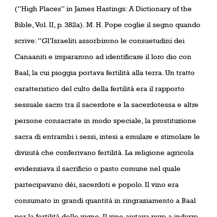
(“High Places” in James Hastings: A Dictionary of the
Bible, Vol. II, p. 382a). M. H. Pope coglie il segno quando
scrive: “Gl’Israeliti assorbirono le consuetudini dei
Canaaniti e impararono ad identificare il loro dio con
Baal, la cui pioggia portava fertilità alla terra. Un tratto
caratteristico del culto della fertilità era il rapporto
sessuale sacro tra il sacerdote e la sacerdotessa e altre
persone consacrate in modo speciale, la prostituzione
sacra di entrambi i sessi, intesi a emulare e stimolare le
divinità che conferivano fertilità. La religione agricola
evidenziava il sacrificio o pasto comune nel quale
partecipavano dèi, sacerdoti e popolo. Il vino era
consumato in grandi quantità in ringraziamento a Baal
per la fertilità delle vigne. Il vino aiutava pure a indurre